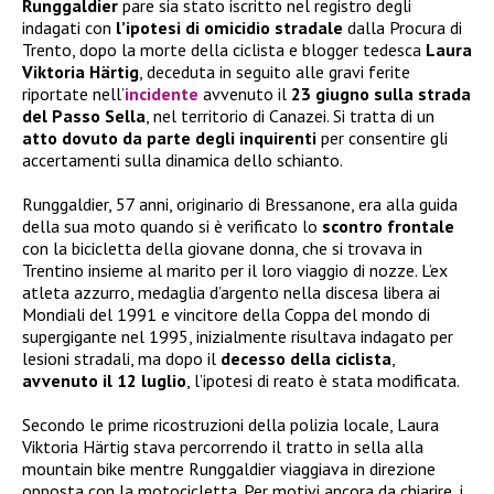
Runggaldier
pare sia stato iscritto nel registro degli
indagati con
l’ipotesi di omicidio stradale
dalla Procura di
Trento, dopo la morte della ciclista e blogger tedesca
Laura
Viktoria Härtig
, deceduta in seguito alle gravi ferite
riportate nell’
incidente
avvenuto il
23 giugno sulla strada
del Passo Sella
, nel territorio di Canazei. Si tratta di un
atto dovuto da parte degli inquirenti
per consentire gli
accertamenti sulla dinamica dello schianto.
Runggaldier, 57 anni, originario di Bressanone, era alla guida
della sua moto quando si è verificato lo
scontro frontale
con la bicicletta della giovane donna, che si trovava in
Trentino insieme al marito per il loro viaggio di nozze. L’ex
atleta azzurro, medaglia d’argento nella discesa libera ai
Mondiali del 1991 e vincitore della Coppa del mondo di
supergigante nel 1995, inizialmente risultava indagato per
lesioni stradali, ma dopo il
decesso della ciclista
,
avvenuto il 12 luglio
, l’ipotesi di reato è stata modificata.
Secondo le prime ricostruzioni della polizia locale, Laura
Viktoria Härtig stava percorrendo il tratto in sella alla
mountain bike mentre Runggaldier viaggiava in direzione
opposta con la motocicletta. Per motivi ancora da chiarire, i