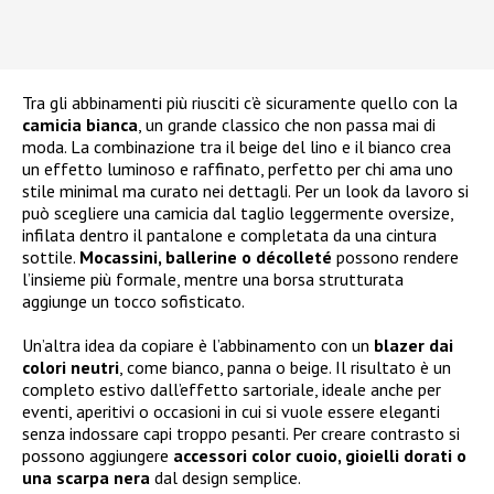
Tra gli abbinamenti più riusciti c’è sicuramente quello con la
camicia bianca
, un grande classico che non passa mai di
moda. La combinazione tra il beige del lino e il bianco crea
un effetto luminoso e raffinato, perfetto per chi ama uno
stile minimal ma curato nei dettagli. Per un look da lavoro si
può scegliere una camicia dal taglio leggermente oversize,
infilata dentro il pantalone e completata da una cintura
sottile.
Mocassini, ballerine o décolleté
possono rendere
l’insieme più formale, mentre una borsa strutturata
aggiunge un tocco sofisticato.
Un’altra idea da copiare è l’abbinamento con un
blazer dai
colori neutri
, come bianco, panna o beige. Il risultato è un
completo estivo dall’effetto sartoriale, ideale anche per
eventi, aperitivi o occasioni in cui si vuole essere eleganti
senza indossare capi troppo pesanti. Per creare contrasto si
possono aggiungere
accessori color cuoio, gioielli dorati o
una scarpa nera
dal design semplice.