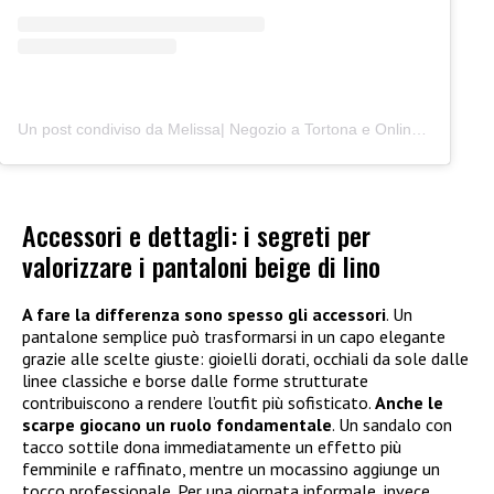
Un post condiviso da Melissa| Negozio a Tortona e Online (@junocreativelab)
Accessori e dettagli: i segreti per
valorizzare i pantaloni beige di lino
A fare la differenza sono spesso gli accessori
. Un
pantalone semplice può trasformarsi in un capo elegante
grazie alle scelte giuste: gioielli dorati, occhiali da sole dalle
linee classiche e borse dalle forme strutturate
contribuiscono a rendere l’outfit più sofisticato.
Anche le
scarpe giocano un ruolo fondamentale
. Un sandalo con
tacco sottile dona immediatamente un effetto più
femminile e raffinato, mentre un mocassino aggiunge un
tocco professionale. Per una giornata informale, invece,