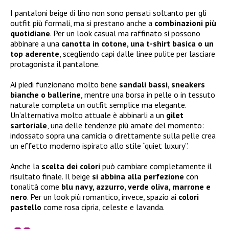
I pantaloni beige di lino non sono pensati soltanto per gli
outfit più formali, ma si prestano anche a
combinazioni più
quotidiane
. Per un look casual ma raffinato si possono
abbinare a una
canotta in cotone, una t-shirt basica o un
top aderente
, scegliendo capi dalle linee pulite per lasciare
protagonista il pantalone.
Ai piedi funzionano molto bene
sandali bassi, sneakers
bianche o ballerine
, mentre una borsa in pelle o in tessuto
naturale completa un outfit semplice ma elegante.
Un’alternativa molto attuale è abbinarli a un
gilet
sartoriale
, una delle tendenze più amate del momento:
indossato sopra una camicia o direttamente sulla pelle crea
un effetto moderno ispirato allo stile “quiet luxury”.
Anche la
scelta dei colori
può cambiare completamente il
risultato finale. Il beige
si abbina alla perfezione
con
tonalità come
blu navy, azzurro, verde oliva, marrone e
nero
. Per un look più romantico, invece, spazio ai
colori
pastello
come rosa cipria, celeste e lavanda.