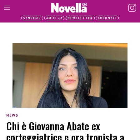
SANREMO
AMICI 24
NEWSLETTER
ABBONATI
NEWS
Chi è Giovanna Abate ex
corteggiatrice e ora tronista a