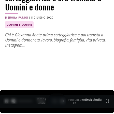
Uomini e donne
DEBORA PARIGI
|
8 GIUGNO 2020
UOMINI E DONNE
Chi è Giovanna Abate prima corteggiatrice e poi tronista a
Uomini e donne: età, lavoro, biografia, famiglia, vita privata,
Instagram…
0:27 /
Ad
hub
Media
POWERED
1
/
2
3:35
BY