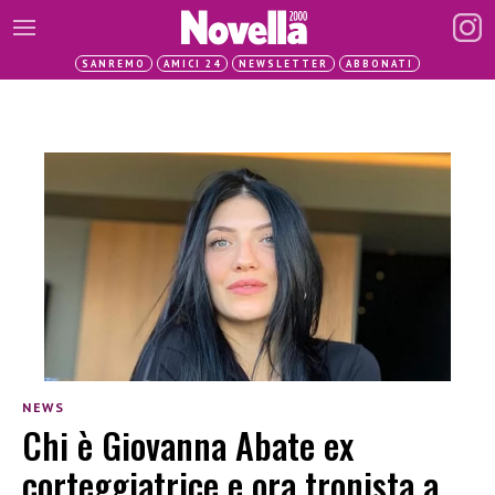
SANREMO
AMICI 24
NEWSLETTER
ABBONATI
NEWS
Chi è Giovanna Abate ex
corteggiatrice e ora tronista a