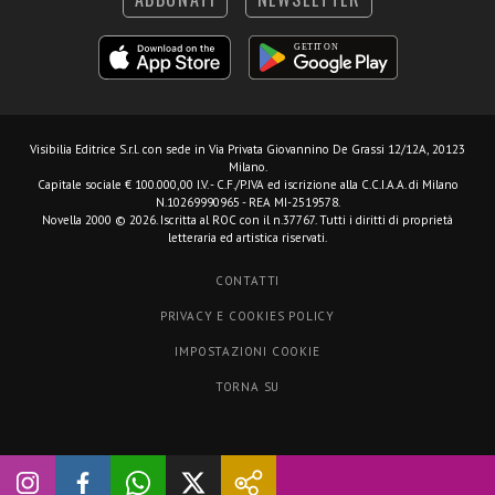
Visibilia Editrice S.r.l.
con sede in Via Privata Giovannino De Grassi 12/12A, 20123
Milano.
Capitale sociale € 100.000,00 I.V. - C.F./P.IVA ed iscrizione alla C.C.I.A.A. di Milano
N.10269990965 - REA MI-2519578.
Novella 2000 © 2026. Iscritta al ROC con il n.37767. Tutti i diritti di proprietà
letteraria ed artistica riservati.
CONTATTI
PRIVACY E COOKIES POLICY
IMPOSTAZIONI COOKIE
TORNA SU