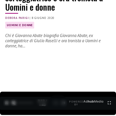
Uomini e donne
DEBORA PARIGI
|
8 GIUGNO 2020
UOMINI E DONNE
Chi è Giovanna Abate biografia Giovanna Abate, ex
corteggiatrice di Giulio Raselli e ora tronista a Uomini e
donne, ha…
0:13 /
Ad
hub
Media
POWERED
1
/
2
1:40
BY