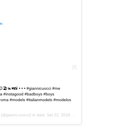
am
😉🏖🏊♥📸 • • • #giannicuocci #me
za #instagood #badboys #boys
 #roma #models #italianmodels #modelos
(@gianni.cuocci) in data:
Set 22, 2018 at 3:54 PDT