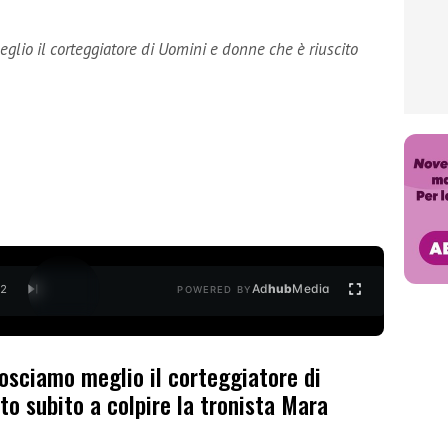
lio il corteggiatore di Uomini e donne che è riuscito
Ad
hub
Media
/
2
POWERED BY
osciamo meglio il corteggiatore di
to subito a colpire la tronista Mara