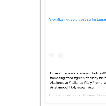
Visualizza questo post su Instagr
Dove vorrei essere adesso..holiday!!
#amazing #sea #green #holiday #ibi
#italianboys #italianos #italy #rome
#instamood #italy #spain #sun
Un post condiviso da
Giovanni Cuocci