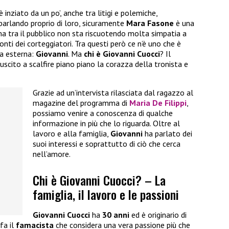
è inziato da un po’, anche tra litigi e polemiche,
parlando proprio di loro, sicuramente
Mara Fasone
è una
ma tra il pubblico non sta riscuotendo molta simpatia a
nti dei corteggiatori. Tra questi però ce n’è uno che è
ma esterna:
Giovanni
. Ma
chi è Giovanni Cuocci
? Il
scito a scalfire piano piano la corazza della tronista e
Grazie ad un’intervista rilasciata dal ragazzo al
magazine del programma di
Maria De Filippi
,
possiamo venire a conoscenza di qualche
informazione in più che lo riguarda. Oltre al
lavoro e alla famiglia,
Giovanni
ha parlato dei
suoi interessi e soprattutto di ciò che cerca
nell’amore.
Chi è Giovanni Cuocci? – La
famiglia, il lavoro e le passioni
Giovanni Cuocci
ha
30 anni
ed è originario di
 fa il
famacista
che considera una vera passione più che