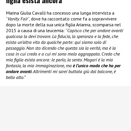
figlia esista ancora”
Marina Giulia Cavalli ha concesso una lunga intervista a
“
Vanity Fair
“, dove ha raccontato come fa a sopravvivere
dopo la morte della sua unica figlia Arianna, scomparsa nel
2015 a causa di una leucemia: “
Capisco che per andare avanti
qualcosa la devi trovare. La fiducia, la speranza e la fede, che
esista un’altra vita da qualche parte: qui siamo solo di
passaggio. Non sto dicendo che questa sia la verità, ma è la
cosa in cui credo e a cui mi sono molo aggrappata. Credo che
mia figlia esista ancora: le parlo, la sento. Magari è la mia
fantasia, la mia immaginazione, ma
è l’unico modo che ho per
andare avanti
. Altrimenti mi sarei buttata giù dal balcone, è
bello alto.”