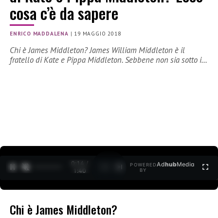
cosa c’è da sapere
ENRICO MADDALENA
|
19 MAGGIO 2018
Chi è James Middleton? James William Middleton è il
fratello di Kate e Pippa Middleton. Sebbene non sia sotto i…
0:15 /
Ad
hub
Media
POWERED
1
/
2
1:40
BY
Chi è James Middleton?