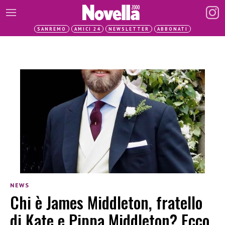
SANREMO
AMICI 24
NEWSLETTER
ABBONATI
NEWS
Chi è James Middleton, fratello
di Kate e Pippa Middleton? Ecco