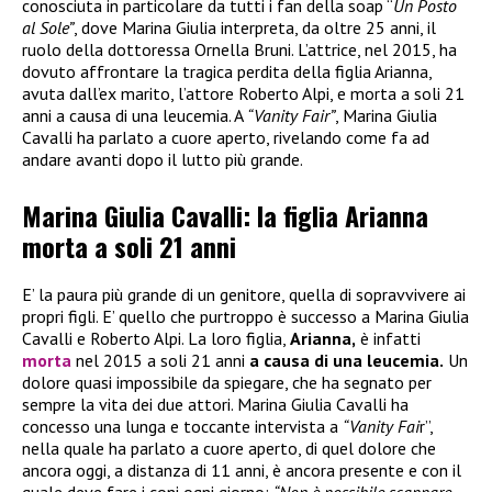
conosciuta in particolare da tutti i fan della soap “
Un Posto
al Sole”
, dove Marina Giulia interpreta, da oltre 25 anni, il
ruolo della dottoressa Ornella Bruni. L’attrice, nel 2015, ha
dovuto affrontare la tragica perdita della figlia Arianna,
avuta dall’ex marito, l’attore Roberto Alpi, e morta a soli 21
anni a causa di una leucemia. A
“Vanity Fair”
, Marina Giulia
Cavalli ha parlato a cuore aperto, rivelando come fa ad
andare avanti dopo il lutto più grande.
Marina Giulia Cavalli: la figlia Arianna
morta a soli 21 anni
E’ la paura più grande di un genitore, quella di sopravvivere ai
propri figli. E’ quello che purtroppo è successo a Marina Giulia
Cavalli e Roberto Alpi. La loro figlia,
Arianna,
è infatti
morta
nel 2015 a soli 21 anni
a causa di una leucemia.
Un
dolore quasi impossibile da spiegare, che ha segnato per
sempre la vita dei due attori. Marina Giulia Cavalli ha
concesso una lunga e toccante intervista a
“Vanity Fai
r”,
nella quale ha parlato a cuore aperto, di quel dolore che
ancora oggi, a distanza di 11 anni, è ancora presente e con il
quale deve fare i coni ogni giorno:
“Non è possibile scappare