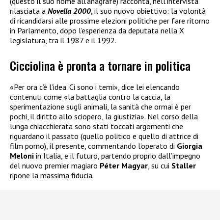
(questo il suo nome all’anagrafe) racconta, nell’intervista
rilasciata a
Novella 2000
, il suo nuovo obiettivo: la volontà
di ricandidarsi alle prossime elezioni politiche per fare ritorno
in Parlamento, dopo l’esperienza da deputata nella X
legislatura, tra il 1987 e il 1992.
Cicciolina è pronta a tornare in politica
«Per ora c’è l’idea. Ci sono i temi», dice lei elencando
contenuti come «la battaglia contro la caccia, la
sperimentazione sugli animali, la sanità che ormai è per
pochi, il diritto allo sciopero, la giustizia». Nel corso della
lunga chiacchierata sono stati toccati argomenti che
riguardano il passato (quello politico e quello di attrice di
film porno), il presente, commentando l’operato di
Giorgia
Meloni
in Italia, e il futuro, partendo proprio dall’impegno
del nuovo premier magiaro
Péter Magyar
, su cui
Staller
ripone la massima fiducia.