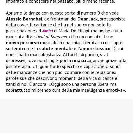
imparato a conoscere nel passato, più o meno recente.
Apriamo le danze con questa sorta di numero 0 che vede
Alessio Bernabei
, ex frontman dei
Dear Jack
, protagonista
della cover. Il cantante che ha nel suo cv non solo la
partecipazione ad
Amici
di Maria De Filippi, ma anche a una
manciata di
Festival di Sanremo
, ci ha raccontato il suo
nuovo
percorso
musicale in una chiacchierata in cui si apre
su temi come la
salute
mentale
e l’
amore tossico
. Di cui
non si parla mai abbastanza. Attacchi di panico, stati
depressivi, love bombing. E poi la
rinascita
, anche grazie alla
psicoterapia: «Ti guardi allo specchio e capisci che ci sono
delle mancanze che non puoi colmare con le relazione»,
parole sue che descrivono momenti della vita di tante e
tanti di noi. E ancora: «Oggi sono una persona libera, ma
soprattutto mi prendo cura della mia intelligenza emotiva».