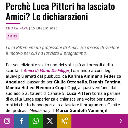
Perchè Luca Pitteri ha lasciato
Amici? Le dichiarazioni
CHIARA NAVA
|
15 LUGLIO 2026
AMICI
Luca Pitteri era un professore di Amici. Ha deciso di svelare
il motivo per cui ha lasciato il programma.
Per sei edizioni è stato uno dei volti più autorevoli della
scuola di
Amici di Maria De Filippi
, formando alcuni degli
allievi più amati dal pubblico, da
Karima Ammar a Federico
Angelucci
, passando per
Giulia Ottonello, Dennis Fantina,
Monica Hill ed Eleonora Crupi
. Oggi, a quasi vent’anni dal
suo addio al talent di Canale 5,
Luca Pitteri
torna a parlare
di quella lunga esperienza e chiarisce una volta per tutte i
motivi che lo hanno portato a lasciare il programma. Ospite
del podcast
Mediocracy
di
Marco Gandolfi Vannini
, il
maestro di canto ha raccontato che la sua uscita non fu una
decisione imposta dalla produzione, ma una scelta maturata
dopo aver percepito un cambiamento nella direzione del