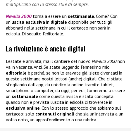
moltiplicano con lo stesso stile di sempre.
Novella 2000
torna a essere un
settimanale
. Come? Con
un’
uscita esclusiva
in
digitale
disponibile per tutti gli
abbonati nella settimana in cui il cartaceo non sarà in
edicola. Di seguito l’editoriale.
La rivoluzione è anche digital
L’estate è arrivata, ma il cantiere del nuovo
Novella 2000
non
va in vacanza. Anzi. Se state leggendo l’ennesimo mio
editoriale
è perché, se non lo eravate già, siete diventati in
queste settimane nostri lettori (anche) digitali. Che ci stiate
sfogliando dall’app, da un’edicola online tramite tablet,
smartphone o computer, da oggi, per voi, torneremo a essere
un
settimanale
come questa rivista è stata concepita:
quando non è prevista l’uscita in edicola ci troverete in
esclusiva
online
. Con lo stesso approccio che abbiamo sul
cartaceo: solo
contenuti
originali
che sia un’intervista a un
volto noto, un approfondimento o una rubrica.