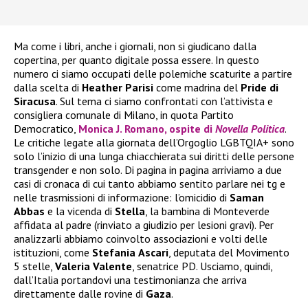
Ma come i libri, anche i giornali, non si giudicano dalla
copertina, per quanto digitale possa essere. In questo
numero ci siamo occupati delle polemiche scaturite a partire
dalla scelta di
Heather
Parisi
come madrina del
Pride di
Siracusa
. Sul tema ci siamo confrontati con l’attivista e
consigliera comunale di Milano, in quota Partito
Democratico,
Monica J. Romano, ospite di
Novella Politica
.
Le critiche legate alla giornata dell’Orgoglio LGBTQIA+ sono
solo l’inizio di una lunga chiacchierata sui diritti delle persone
transgender e non solo. Di pagina in pagina arriviamo a due
casi di cronaca di cui tanto abbiamo sentito parlare nei tg e
nelle trasmissioni di informazione: l’omicidio di
Saman
Abbas
e la vicenda di
Stella
, la bambina di Monteverde
affidata al padre (rinviato a giudizio per lesioni gravi). Per
analizzarli abbiamo coinvolto associazioni e volti delle
istituzioni, come
Stefania
Ascari
, deputata del Movimento
5 stelle,
Valeria
Valente
, senatrice PD. Usciamo, quindi,
dall’Italia portandovi una testimonianza che arriva
direttamente dalle rovine di
Gaza
.