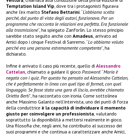
Temptation Island Vip
, dove tra i protagonisti figurava
anche l’ex marito
Stefano Bettarini
. “
L’abbiamo scelta
perché, dal punto di vista degli autori, funzionava. Per un
programma che racconta le relazioni era perfetta. Era funzionale
alla trasmissione
“, ha spiegato Zanforlin. Lo stesso principio
sarebbe stato seguito anche con
Amadeus
, arrivato ad
Amici dopo i cinque Festival di Sanremo. “
Lo abbiamo voluto
perché era una persona estremamente competente
“, ha
dichiarato.
Infine è arrivato il caso più recente, quello di
Alessandro
Cattelan
, chiamato a guidare il gioco
Password
. “
Maria è
negata con i quiz. Per questo ha pensato ad Alessandro Cattelan,
che è perfettamente in linea con quel tipo di format, con quel
linguaggio. Se fosse stata una gara di liscio, avrebbe chiamato
Orietta Berti
“, ha raccontato con ironia. Come sottolinea
anche Massimo Galanto nell’intervista, uno dei punti di forza
della conduttrice
è la capacità di individuare il momento
giusto per coinvolgere un professionista
, valutando
soprattutto la disponibilità a mettersi realmente in gioco.
Una filosofia che, negli anni, ha contribuito al successo dei
suoi programmi e che continua a caratterizzare anche Amici,