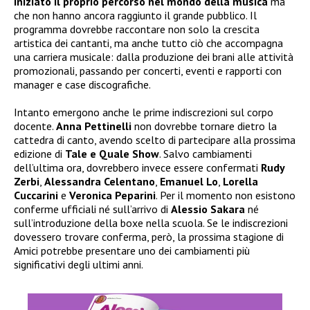
iniziato il proprio percorso nel mondo della musica
ma
che non hanno ancora raggiunto il grande pubblico. Il
programma dovrebbe raccontare non solo la crescita
artistica dei cantanti, ma anche tutto ciò che accompagna
una carriera musicale: dalla produzione dei brani alle attività
promozionali, passando per concerti, eventi e rapporti con
manager e case discografiche.
Intanto emergono anche le prime indiscrezioni sul corpo
docente.
Anna Pettinelli
non dovrebbe tornare dietro la
cattedra di canto, avendo scelto di partecipare alla prossima
edizione di
Tale e Quale Show
. Salvo cambiamenti
dell’ultima ora, dovrebbero invece essere confermati
Rudy
Zerbi
,
Alessandra Celentano
,
Emanuel Lo
,
Lorella
Cuccarini
e
Veronica Peparini
. Per il momento non esistono
conferme ufficiali né sull’arrivo di
Alessio Sakara
né
sull’introduzione della boxe nella scuola. Se le indiscrezioni
dovessero trovare conferma, però, la prossima stagione di
Amici potrebbe presentare uno dei cambiamenti più
significativi degli ultimi anni.