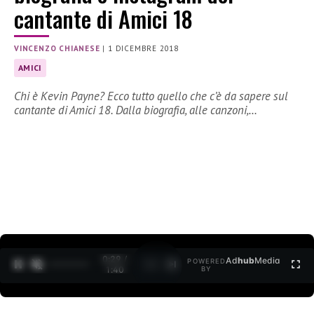
cantante di Amici 18
VINCENZO CHIANESE
|
1 DICEMBRE 2018
AMICI
Chi è Kevin Payne? Ecco tutto quello che c’è da sapere sul
cantante di Amici 18. Dalla biografia, alle canzoni,…
0:30 /
Ad
hub
Media
POWERED
1
/
2
1:40
BY