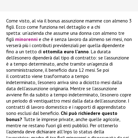
Come visto, al via il bonus assunzione mamme con almeno 3
figli. Ecco come funziona nel dettaglio e a chi
spetta: un’azienda che assume una donna con almeno tre
figli
minorenni
e che è senza lavoro da almeno sei mesi, non
verserà più i contributi previdenziali per quella dipendente
fino a un tetto di
ottomila euro l’anno
. La durata
dell’esonero dipenderà dal tipo di contratto: se l’assunzione
è a tempo determinato, anche tramite un’agenzia di
somministrazione, il beneficio dura 12 mesi. Se poi
il contratto viene trasformato a tempo
indeterminato, l’esonero arriva sino a diciotto mesi dalla
data dell’assunzione originaria. Mentre se l’assunzione
avviene fin da subito a tempo indeterminato, l’esonero copre
un periodo di ventiquattro mesi dalla data dell’assunzione. I
contratti di lavoro domestico e i rapporti di apprendistato
sono esclusi dal beneficio.
Chi può richiedere questo
bonus?
Tutte le imprese private, anche quelle agricole,
mentre ne restano fuori gli enti pubblici. Per ottenerlo
l’azienda deve dichiarare all’Inps lo status della
lavoratrice: madre di tre figli minorenni e disoccupata da sei