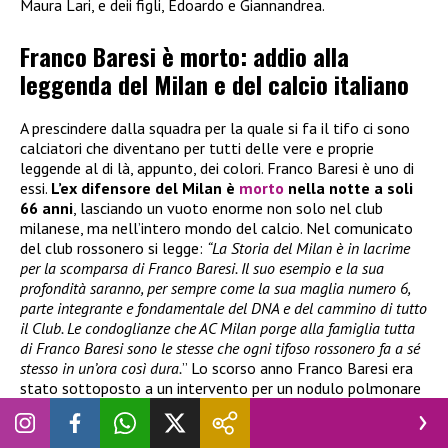
Maura Lari, e deii figli, Edoardo e Giannandrea.
Franco Baresi è morto: addio alla
leggenda del Milan e del calcio italiano
A prescindere dalla squadra per la quale si fa il tifo ci sono
calciatori che diventano per tutti delle vere e proprie
leggende al di là, appunto, dei colori. Franco Baresi è uno di
essi.
L’ex difensore del Milan è
morto
nella notte a soli
66 anni
, lasciando un vuoto enorme non solo nel club
milanese, ma nell’intero mondo del calcio. Nel comunicato
del club rossonero si legge:
“La Storia del Milan è in lacrime
per la scomparsa di Franco Baresi. Il suo esempio e la sua
profondità saranno, per sempre come la sua maglia numero 6,
parte integrante e fondamentale del DNA e del cammino di tutto
il Club. Le condoglianze che AC Milan porge alla famiglia tutta
di Franco Baresi sono le stesse che ogni tifoso rossonero fa a sé
stesso in un’ora così dura.
” Lo scorso anno Franco Baresi era
stato sottoposto a un intervento per un nodulo polmonare
e inizialmente sembrava che la situazione fosse tornata
sotto controllo. Poi, però, le sue condizioni sono peggiorate
fino alla tragica notizia della morte.