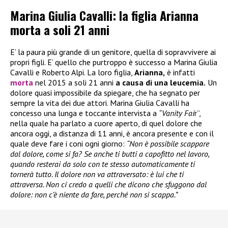
Marina Giulia Cavalli: la figlia Arianna
morta a soli 21 anni
E’ la paura più grande di un genitore, quella di sopravvivere ai
propri figli. E’ quello che purtroppo è successo a Marina Giulia
Cavalli e Roberto Alpi. La loro figlia,
Arianna,
è infatti
morta
nel 2015 a soli 21 anni
a causa di una leucemia.
Un
dolore quasi impossibile da spiegare, che ha segnato per
sempre la vita dei due attori. Marina Giulia Cavalli ha
concesso una lunga e toccante intervista a
“Vanity Fai
r”,
nella quale ha parlato a cuore aperto, di quel dolore che
ancora oggi, a distanza di 11 anni, è ancora presente e con il
quale deve fare i coni ogni giorno:
“Non è possibile scappare
dal dolore, come si fa? Se anche ti butti a capofitto nel lavoro,
quando resterai da solo con te stesso automaticamente ti
tornerà tutto. Il dolore non va attraversato: è lui che ti
attraversa. Non ci credo a quelli che dicono che sfuggono dal
dolore: non c’è niente da fare, perché non si scappa.”