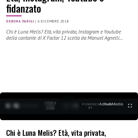
fidanzato
DEBORA PARIGI
|
6 DICEMBRE 2018
Chi è Luna Melis? Età, vita privata, Instagram e Youtube
della cantante di X Factor 12 scelta da Manuel Agnelli…
0:29 /
Ad
hub
Media
POWERED
1
/
2
3:35
BY
Chi è Luna Melis? Età, vita privata,