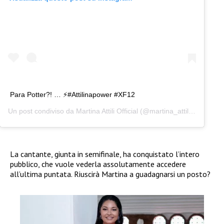
Para Potter?! … ⚡#Attilinapower #XF12
Un post condiviso da
Martina Attili Official
(@martina_attili) in data:
O
La cantante, giunta in semifinale, ha conquistato l’intero
pubblico, che vuole vederla assolutamente accedere
all’ultima puntata. Riuscirà Martina a guadagnarsi un posto?