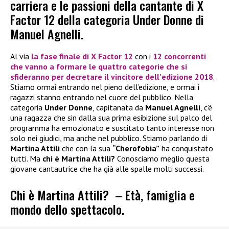
carriera e le passioni della cantante di X
Factor 12 della categoria Under Donne di
Manuel Agnelli.
Al via
la fase finale di
X Factor 12
con i
12 concorrenti
che vanno a formare le
quattro categorie
che si
sfideranno per decretare il vincitore dell’
edizione 2018
.
Stiamo ormai entrando nel pieno dell’edizione, e ormai i
ragazzi stanno entrando nel cuore del pubblico. Nella
categoria
Under Donne
, capitanata da
Manuel Agnelli
, c’è
una ragazza che sin dalla sua prima esibizione sul palco del
programma ha emozionato e suscitato tanto interesse non
solo nei giudici, ma anche nel pubblico. Stiamo parlando di
Martina Attili
che con la sua
“Cherofobia”
ha conquistato
tutti. Ma
chi è Martina Attili?
Conosciamo meglio questa
giovane cantautrice che ha già alle spalle molti successi.
Chi è Martina Attili? – Età, famiglia e
mondo dello spettacolo.