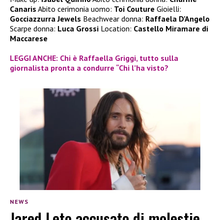
Canaris
Abito cerimonia uomo:
Toi Couture
Gioielli:
Gocciazzurra Jewels
Beachwear donna:
Raffaela D’Angelo
Scarpe donna:
Luca Grossi
Location:
Castello Miramare di
Maccarese
LEGGI ANCHE: Chi è Raffaella Griggi, tutto sulla
giornalista pronta a condurre “Chi l’ha visto?
NEWS
Jared Leto accusato di molestie