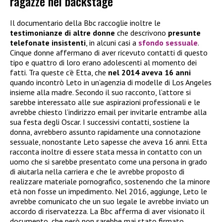
ragazze nel backstage
Il documentario della Bbc raccoglie inoltre le
testimonianze di altre donne
che descrivono
presunte
telefonate insistenti
, in alcuni casi a
sfondo sessuale
.
Cinque donne affermano di aver ricevuto contatti di questo
tipo e quattro di loro erano adolescenti al momento dei
fatti. Tra queste c’è Etta, che
nel 2014 aveva 16 anni
quando incontrò Leto in un’agenzia di modelle di Los Angeles
insieme alla madre. Secondo il suo racconto, l’attore si
sarebbe interessato alle sue aspirazioni professionali e le
avrebbe chiesto l’indirizzo email per invitarle entrambe alla
sua festa degli Oscar. I successivi contatti, sostiene la
donna, avrebbero assunto rapidamente una connotazione
sessuale, nonostante Leto sapesse che aveva 16 anni. Etta
racconta inoltre di essere stata messa in contatto con un
uomo che si sarebbe presentato come una persona in grado
di aiutarla nella carriera e che le avrebbe proposto di
realizzare materiale pornografico, sostenendo che la minore
età non fosse un impedimento. Nel 2016, aggiunge, Leto le
avrebbe comunicato che un suo legale le avrebbe inviato un
accordo di riservatezza. La Bbc afferma di aver visionato il
documento, che però non sarebbe mai stato firmato.