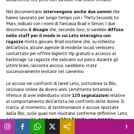
Nel documentario
intervengono anche due uomini
che
hanno lavorato per lungo tempo con i Thirty Seconds to
Mars, indicati con i nomi di fantasia Brad e Simon. I due
descrivono
il disagio
che, secondo loro, si sarebbe
diffuso
nello staff per il modo in cui Leto interagiva con
ragazze
molto giovani. Brad sostiene che, su richiesta
dell’artista, alcune agenzie di modelle locali venissero
contattate per offrire biglietti Vip gratuiti e accesso al
backstage. Le ragazze che salivano sul palco durante gli
ultimi brani, racconta ancora, sarebbero state
successivamente invitate nel camerino.
Le accuse nei confronti di Jared Leto, sottolinea la Bbc,
circolano online da diversi anni. L’emittente britannica
riferisce di aver individuato oltre
120 segnalazioni
relative
al comportamento dell’artista nei confronti delle donne. Si
tratta, al momento, di testimonianze e accuse riportate
dalla Bbc, sulle quali non risultano conferme definitive. Leto,
a tal proposito,
pare non abbia
fornito una propria
versione dei fatti
: nonostante i ripetuti tentativi
dell’emittente di ottenere un commento, l’attore non ha