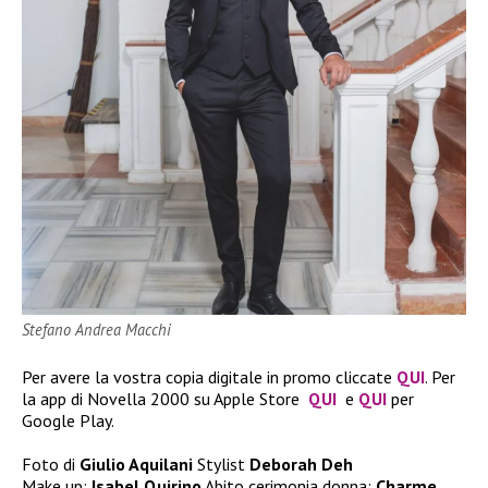
Stefano Andrea Macchi
Per avere la vostra copia digitale in promo cliccate
QUI
. Per
la app di Novella 2000 su Apple Store
QUI
e
QUI
per
Google Play.
Foto di
Giulio Aquilani
Stylist
Deborah Deh
Make up:
Isabel Quirino
Abito cerimonia donna:
Charme