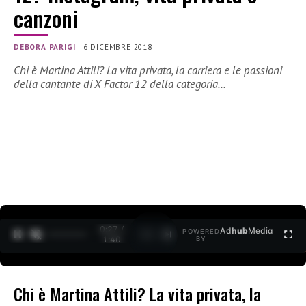
canzoni
DEBORA PARIGI
|
6 DICEMBRE 2018
Chi è Martina Attili? La vita privata, la carriera e le passioni
della cantante di X Factor 12 della categoria…
0:28 /
Ad
hub
Media
POWERED
1
/
2
1:40
BY
Chi è Martina Attili? La vita privata, la