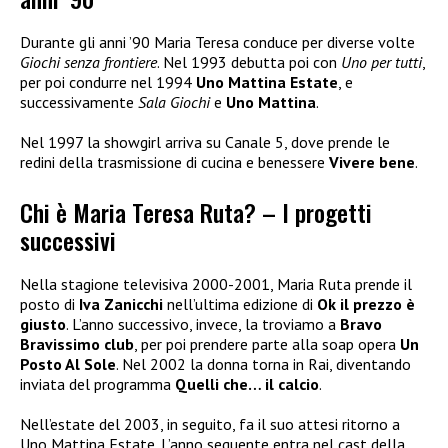
Durante gli anni ’90 Maria Teresa conduce per diverse volte
Giochi senza frontiere
. Nel 1993 debutta poi con
Uno per tutti
,
per poi condurre nel 1994
Uno Mattina Estate
, e
successivamente
Sala Giochi
e
Uno Mattina
.
Nel 1997 la showgirl arriva su Canale 5, dove prende le
redini della trasmissione di cucina e benessere
Vivere bene
.
Chi è Maria Teresa Ruta? – I progetti
successivi
Nella stagione televisiva 2000-2001, Maria Ruta prende il
posto di
Iva Zanicchi
nell’ultima edizione di
Ok il prezzo è
giusto
. L’anno successivo, invece, la troviamo a
Bravo
Bravissimo club
, per poi prendere parte alla soap opera
Un
Posto Al Sole
. Nel 2002 la donna torna in Rai, diventando
inviata del programma
Quelli che… il calcio
.
Nell’estate del 2003, in seguito, fa il suo attesi ritorno a
Uno Mattina Estate. L’anno seguente entra nel cast della