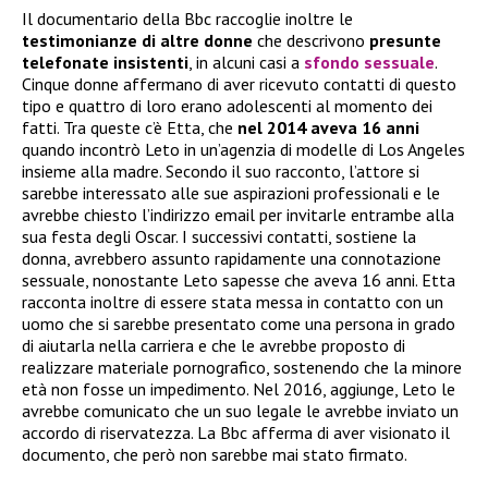
Il documentario della Bbc raccoglie inoltre le
testimonianze di altre donne
che descrivono
presunte
telefonate insistenti
, in alcuni casi a
sfondo sessuale
.
Cinque donne affermano di aver ricevuto contatti di questo
tipo e quattro di loro erano adolescenti al momento dei
fatti. Tra queste c’è Etta, che
nel 2014 aveva 16 anni
quando incontrò Leto in un’agenzia di modelle di Los Angeles
insieme alla madre. Secondo il suo racconto, l’attore si
sarebbe interessato alle sue aspirazioni professionali e le
avrebbe chiesto l’indirizzo email per invitarle entrambe alla
sua festa degli Oscar. I successivi contatti, sostiene la
donna, avrebbero assunto rapidamente una connotazione
sessuale, nonostante Leto sapesse che aveva 16 anni. Etta
racconta inoltre di essere stata messa in contatto con un
uomo che si sarebbe presentato come una persona in grado
di aiutarla nella carriera e che le avrebbe proposto di
realizzare materiale pornografico, sostenendo che la minore
età non fosse un impedimento. Nel 2016, aggiunge, Leto le
avrebbe comunicato che un suo legale le avrebbe inviato un
accordo di riservatezza. La Bbc afferma di aver visionato il
documento, che però non sarebbe mai stato firmato.