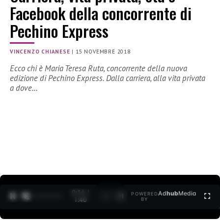
Facebook della concorrente di
Pechino Express
VINCENZO CHIANESE
|
15 NOVEMBRE 2018
Ecco chi è Maria Teresa Ruta, concorrente della nuova
edizione di Pechino Express. Dalla carriera, alla vita privata
a dove…
0:15 /
Ad
hub
Media
POWERED
1
/
2
1:40
BY