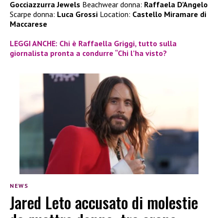
Gocciazzurra Jewels
Beachwear donna:
Raffaela D’Angelo
Scarpe donna:
Luca Grossi
Location:
Castello Miramare di
Maccarese
LEGGI ANCHE: Chi è Raffaella Griggi, tutto sulla
giornalista pronta a condurre “Chi l’ha visto?
NEWS
Jared Leto accusato di molestie