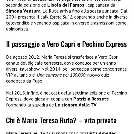
seconda edizione de
L’Isola dei Famosi
, capitanata da
Simona Ventura
. La Ruta arriva fino alla sesta puntata. Dal
2004 presenta il talk
Estate Sul 2
, apparendo anche in diverse
televendite e venendo ospitata in diverse trasmissioni come
opinionista.
Il passaggio a Vero Capri e Pechino Express
Da agosto 2012, Maria Teresa si trasferisce a Vero Capri,
canale del digitale terrestre, dove conduce per un anno
diversi talk show. Nel 2014, poi, partecipa come concorrente
VIP al lancio di
Una canzone per 100.000
, nuovo quiz
condotto da Pupo.
Nel 2018, infine, è nel cast della settima edizione di Pechino
Express, dove gioca in coppia con
Patrizia Rossetti
,
formando la squadra de
Le signore della TV
.
Chi è Maria Teresa Ruta? – vita privata
Maria Teresa nel 1987 si sposa col giornalista
Amedeo