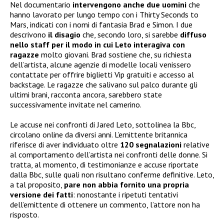
Nel documentario
intervengono anche due uomini
che
hanno lavorato per lungo tempo con i Thirty Seconds to
Mars, indicati con i nomi di fantasia Brad e Simon. I due
descrivono
il disagio
che, secondo loro, si sarebbe
diffuso
nello staff per il modo in cui Leto interagiva con
ragazze
molto giovani. Brad sostiene che, su richiesta
dell’artista, alcune agenzie di modelle locali venissero
contattate per offrire biglietti Vip gratuiti e accesso al
backstage. Le ragazze che salivano sul palco durante gli
ultimi brani, racconta ancora, sarebbero state
successivamente invitate nel camerino.
Le accuse nei confronti di Jared Leto, sottolinea la Bbc,
circolano online da diversi anni. L’emittente britannica
riferisce di aver individuato oltre
120 segnalazioni
relative
al comportamento dell’artista nei confronti delle donne. Si
tratta, al momento, di testimonianze e accuse riportate
dalla Bbc, sulle quali non risultano conferme definitive. Leto,
a tal proposito,
pare non abbia
fornito una propria
versione dei fatti
: nonostante i ripetuti tentativi
dell’emittente di ottenere un commento, l’attore non ha
risposto.