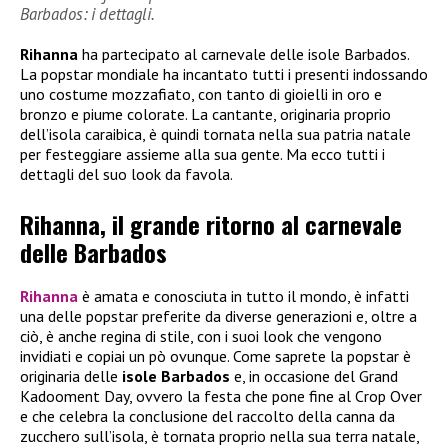
Barbados: i dettagli.
Rihanna
ha partecipato al carnevale delle isole Barbados.
La popstar mondiale ha incantato tutti i presenti indossando
uno costume mozzafiato, con tanto di gioielli in oro e
bronzo e piume colorate. La cantante, originaria proprio
dell’isola caraibica, è quindi tornata nella sua patria natale
per festeggiare assieme alla sua gente. Ma ecco tutti i
dettagli del suo look da favola.
Rihanna, il grande ritorno al carnevale
delle Barbados
Rihanna
è amata e conosciuta in tutto il mondo, è infatti
una delle popstar preferite da diverse generazioni e, oltre a
ciò, è anche regina di stile, con i suoi look che vengono
invidiati e copiai un pò ovunque. Come saprete la popstar è
originaria delle
isole Barbados
e, in occasione del Grand
Kadooment Day, ovvero la festa che pone fine al Crop Over
e che celebra la conclusione del raccolto della canna da
zucchero sull’isola, è tornata proprio nella sua terra natale,