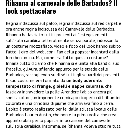
Rihanna al carnevale delle Barbados? Il
look spettacolare
Regina indiscussa sul palco, regina indiscussa sul red carpet e
ora anche regina indiscussa del Carnevale delle Barbados.
Rihanna ha lasciato tutti i presenti ai festeggiamenti
sull’isola caraibica letteralmente senza parole, indossando
un costume mozzafiato. Video e foto del look hanno subito
fatto il giro del web, con i fan della popstar incantati dalla
loro beniamina. Ma, come era fatto questo costume?
Innanzitutto diciamo che Rihanna si è unita alla band di suo
fratello, gli Aura, sfilando appunto per le strade delle
Barbados, raccogliendo su di sé tutti gli sguardi dei presenti.
Il suo costume era formato da
un body aderente
tempestato di frange, gioielli e nappe colorate
, che
lasciava intravedere la pelle. A rendere l’abito ancora più
spettacolare, un imponente copricapo ricoperto di brillantini
colorati e una crinolina di piume che arrivava fino a terra.
L’abito è stato realizzato per lei dalla stilista locale delle
Barbados Lauren Austin, che non è la prima volta che crea
appunto abiti per la popstar in occasione del carnevale
sull’isola caraibica. Insomma, se Rihanna voleva stupire tutti