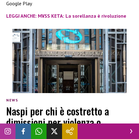
Google Play
LEGGI ANCHE: M¥SS KETA: La sorellanza è rivoluzione
NEWS
Naspi per chi è costretto a
dimissioni per violenza o
molestie: lo chiarisce l’Inps