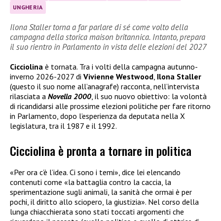
UNGHERIA
Ilona Staller torna a far parlare di sé come volto della
campagna della storica maison britannica. Intanto, prepara
il suo rientro in Parlamento in vista delle elezioni del 2027
Cicciolina
è tornata. Tra i volti della campagna autunno-
inverno 2026-2027 di
Vivienne Westwood
,
Ilona Staller
(questo il suo nome all’anagrafe) racconta, nell’intervista
rilasciata a
Novella 2000
, il suo nuovo obiettivo: la volontà
di ricandidarsi alle prossime elezioni politiche per fare ritorno
in Parlamento, dopo l’esperienza da deputata nella X
legislatura, tra il 1987 e il 1992.
Cicciolina è pronta a tornare in politica
«Per ora c’è l’idea. Ci sono i temi», dice lei elencando
contenuti come «la battaglia contro la caccia, la
sperimentazione sugli animali, la sanità che ormai è per
pochi, il diritto allo sciopero, la giustizia». Nel corso della
lunga chiacchierata sono stati toccati argomenti che