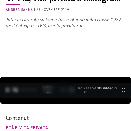
ANDREA SANNA
|
26 NOVEMBRE 2019
Tutte le curiosità su Mario Tricca, alunno della classe 1982
de Il Collegio 4: l’età, la vita privata e il…
0:30 /
Ad
hub
Media
POWERED
1
/
2
1:40
BY
Contenuti
ETÀ E VITA PRIVATA