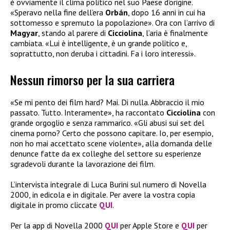
è ovviamente il clima politico nel suo Paese d’origine.
«Speravo nella fine dell’era
Orbán
, dopo 16 anni in cui ha
sottomesso e spremuto la popolazione». Ora con l’arrivo di
Magyar
, stando al parere di
Cicciolina
, l’aria è finalmente
cambiata. «Lui è intelligente, è un grande politico e,
soprattutto, non deruba i cittadini. Fa i loro interessi».
Nessun rimorso per la sua carriera
«Se mi pento dei film hard? Mai. Di nulla. Abbraccio il mio
passato. Tutto. Interamente», ha raccontato
Cicciolina
con
grande orgoglio e senza rammarico. «Gli abusi sui set del
cinema porno? Certo che possono capitare. Io, per esempio,
non ho mai accettato scene violente», alla domanda delle
denunce fatte da ex colleghe del settore su esperienze
sgradevoli durante la lavorazione dei film.
L’intervista integrale di Luca Burini sul numero di Novella
2000, in edicola e in digitale. Per avere la vostra copia
digitale in promo cliccate
QUI
.
Per la app di Novella 2000
QUI
per Apple Store e
QUI
per