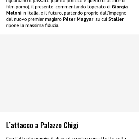
riguardano il passato (quello politico e quello di attrice di
film porno), il presente, commentando l’operato di
Giorgia
Meloni
in Italia, e il futuro, partendo proprio dall’impegno
del nuovo premier magiaro
Péter Magyar
, su cui
Staller
ripone la massima fiducia.
L’attacco a Palazzo Chigi
Con l’attuale premier italiana è scontro soprattutto sulla