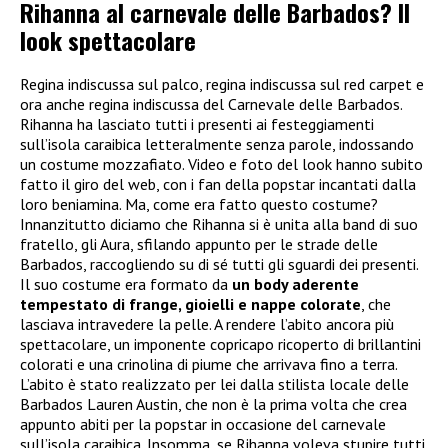
Rihanna al carnevale delle Barbados? Il
look spettacolare
Regina indiscussa sul palco, regina indiscussa sul red carpet e
ora anche regina indiscussa del Carnevale delle Barbados.
Rihanna ha lasciato tutti i presenti ai festeggiamenti
sull’isola caraibica letteralmente senza parole, indossando
un costume mozzafiato. Video e foto del look hanno subito
fatto il giro del web, con i fan della popstar incantati dalla
loro beniamina. Ma, come era fatto questo costume?
Innanzitutto diciamo che Rihanna si è unita alla band di suo
fratello, gli Aura, sfilando appunto per le strade delle
Barbados, raccogliendo su di sé tutti gli sguardi dei presenti.
Il suo costume era formato da
un body aderente
tempestato di frange, gioielli e nappe colorate
, che
lasciava intravedere la pelle. A rendere l’abito ancora più
spettacolare, un imponente copricapo ricoperto di brillantini
colorati e una crinolina di piume che arrivava fino a terra.
L’abito è stato realizzato per lei dalla stilista locale delle
Barbados Lauren Austin, che non è la prima volta che crea
appunto abiti per la popstar in occasione del carnevale
sull’isola caraibica. Insomma, se Rihanna voleva stupire tutti