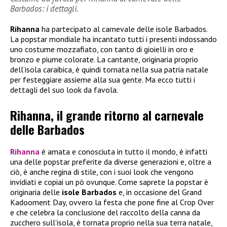
Barbados: i dettagli.
Rihanna
ha partecipato al carnevale delle isole Barbados.
La popstar mondiale ha incantato tutti i presenti indossando
uno costume mozzafiato, con tanto di gioielli in oro e
bronzo e piume colorate. La cantante, originaria proprio
dell’isola caraibica, è quindi tornata nella sua patria natale
per festeggiare assieme alla sua gente. Ma ecco tutti i
dettagli del suo look da favola.
Rihanna, il grande ritorno al carnevale
delle Barbados
Rihanna
è amata e conosciuta in tutto il mondo, è infatti
una delle popstar preferite da diverse generazioni e, oltre a
ciò, è anche regina di stile, con i suoi look che vengono
invidiati e copiai un pò ovunque. Come saprete la popstar è
originaria delle
isole Barbados
e, in occasione del Grand
Kadooment Day, ovvero la festa che pone fine al Crop Over
e che celebra la conclusione del raccolto della canna da
zucchero sull’isola, è tornata proprio nella sua terra natale,