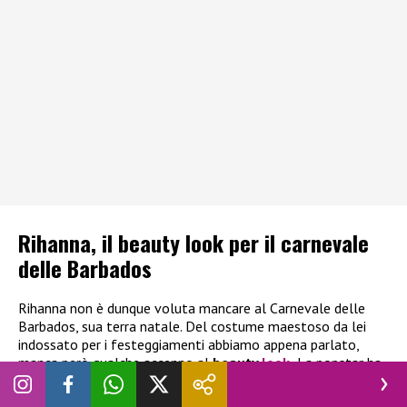
Rihanna, il beauty look per il carnevale
delle Barbados
Rihanna non è dunque voluta mancare al Carnevale delle
Barbados, sua terra natale. Del costume maestoso da lei
indossato per i festeggiamenti abbiamo appena parlato,
manca però qualche accenno al
beauty
look
.
La popstar ha
optato per un rossetto acceso e, soprattutto, a pietre
preziose sotto gli occhi, coordinatissime con l’abito.