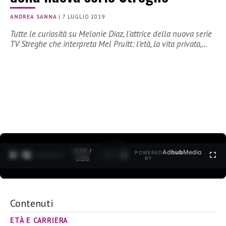
ANDREA SANNA
|
7 LUGLIO 2019
Tutte le curiosità su Melonie Diaz, l’attrice della nuova serie
TV Streghe che interpreta Mel Pruitt: l’età, la vita privata,…
0:30 /
Ad
hub
Media
POWERED
1
/
2
3:35
BY
Contenuti
ETÀ E CARRIERA