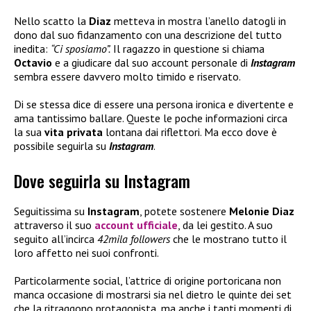
Nello scatto la
Diaz
metteva in mostra l’anello datogli in
dono dal suo fidanzamento con una descrizione del tutto
inedita:
“Ci sposiamo”.
Il ragazzo in questione si chiama
Octavio
e a giudicare dal suo account personale di
Instagram
sembra essere davvero molto timido e riservato.
Di se stessa dice di essere una persona ironica e divertente e
ama tantissimo ballare. Queste le poche informazioni circa
la sua
vita privata
lontana dai riflettori. Ma ecco dove è
possibile seguirla su
Instagram
.
Dove seguirla su Instagram
Seguitissima su
Instagram
, potete sostenere
Melonie Diaz
attraverso il suo
account ufficiale
, da lei gestito. A suo
seguito all’incirca
42mila followers
che le mostrano tutto il
loro affetto nei suoi confronti.
Particolarmente social, l’attrice di origine portoricana non
manca occasione di mostrarsi sia nel dietro le quinte dei set
che la ritraggono protagonista, ma anche i tanti momenti di