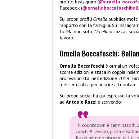
profilo Instagram (
@ornella_boccafo
Facebook (
@ornellaboccafoschiball
Sui propri profili
Ornella
pubblica molti 
rapporto con la famiglia. Su Instagram
fa. Ma non solo,
Ornella
utilizza i soci
lavoro.
Ornella Boccafoschi: Ballan
Ornella Boccafoschi
è ormai un volto
scorse edizioni è stata in coppia insie
professionista, nell’edizione 2019, sar
metterà tutta per riuscire a trionfare.
Sui propri social ha già espresso la vo
ad
Antonio Razzi
e scrivendo:
“Il countdown è terminato!!!L’
carichi!!! Divano, pizza e Ball
Razzi avremo bisogno di tutto