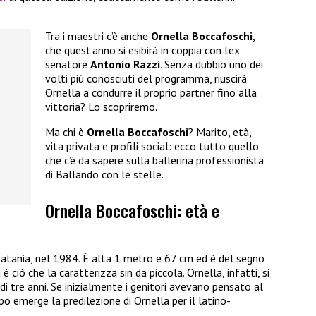
Tra i maestri c’è anche
Ornella Boccafoschi
,
che quest’anno si esibirà in coppia con l’ex
senatore
Antonio Razzi
. Senza dubbio uno dei
volti più conosciuti del programma, riuscirà
Ornella a condurre il proprio partner fino alla
vittoria? Lo scopriremo.
Ma chi è
Ornella Boccafoschi
? Marito, età,
vita privata e profili social: ecco tutto quello
che c’è da sapere sulla ballerina professionista
di Ballando con le stelle.
Ornella Boccafoschi: età e
i Catania, nel 1984. È alta 1 metro e 67 cm ed è del segno
è ciò che la caratterizza sin da piccola. Ornella, infatti, si
à di tre anni. Se inizialmente i genitori avevano pensato al
o emerge la predilezione di Ornella per il latino-