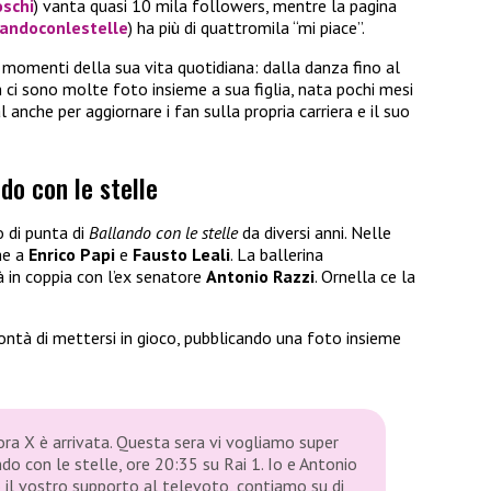
schi
) vanta quasi 10 mila followers, mentre la pagina
andoconlestelle
) ha più di quattromila “mi piace”.
momenti della sua vita quotidiana: dalla danza fino al
 ci sono molte foto insieme a sua figlia, nata pochi mesi
al anche per aggiornare i fan sulla propria carriera e il suo
do con le stelle
 di punta di
Ballando con le stelle
da diversi anni. Nelle
me a
Enrico Papi
e
Fausto Leali
. La ballerina
à in coppia con l’ex senatore
Antonio Razzi
. Ornella ce la
lontà di mettersi in gioco, pubblicando una foto insieme
ora X è arrivata. Questa sera vi vogliamo super
ando con le stelle, ore 20:35 su Rai 1. Io e Antonio
 il vostro supporto al televoto, contiamo su di