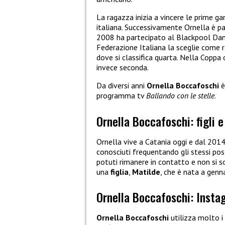
La ragazza inizia a vincere le prime g
italiana. Successivamente Ornella è pa
2008 ha partecipato al Blackpool Danc
Federazione Italiana la sceglie come r
dove si classifica quarta. Nella Coppa 
invece seconda.
Da diversi anni
Ornella Boccafoschi
è
programma tv
Ballando con le stelle
.
Ornella Boccafoschi: figli e
Ornella vive a Catania oggi e dal 201
conosciuti frequentando gli stessi post
potuti rimanere in contatto e non si s
una
figlia
,
Matilde
, che è nata a genn
Ornella Boccafoschi: Inst
Ornella Boccafoschi
utilizza molto i