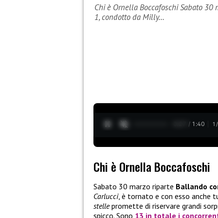
Chi è Ornella Boccafoschi Sabato 30 m
1, condotto da Milly…
0:28 / 1:40
1
Chi è Ornella Boccafoschi
Sabato 30 marzo riparte
Ballando con
Carlucci
, è tornato e con esso anche t
stelle
promette di riservare grandi sorpr
spicco. Sono
13 in totale i concorren