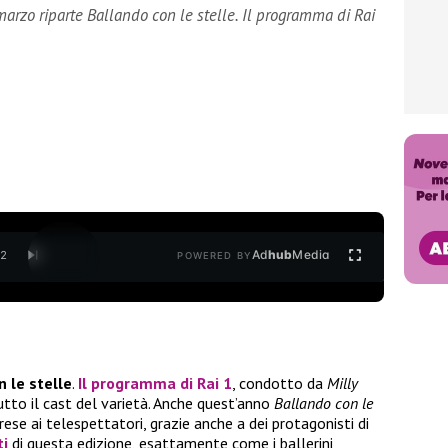
arzo riparte Ballando con le stelle. Il programma di Rai
Ad
hub
Media
/
2
POWERED BY
 le stelle
.
Il programma di Rai 1
, condotto da
Milly
utto il cast del varietà. Anche quest’anno
Ballando con le
ese ai telespettatori, grazie anche a dei protagonisti di
ti
di questa edizione, esattamente come i ballerini