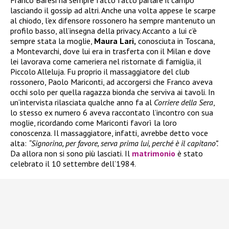
lasciando il gossip ad altri. Anche una volta appese le scarpe
al chiodo, l’ex difensore rossonero ha sempre mantenuto un
profilo basso, all’insegna della privacy. Accanto a lui c’è
sempre stata la moglie,
Maura Lari,
conosciuta in Toscana,
a Montevarchi, dove lui era in trasferta con il Milan e dove
lei lavorava come cameriera nel ristornate di famiglia, il
Piccolo Alleluja. Fu proprio il massaggiatore del club
rossonero, Paolo Mariconti, ad accorgersi che Franco aveva
occhi solo per quella ragazza bionda che serviva ai tavoli. In
un’intervista rilasciata qualche anno fa al
Corriere della Sera
,
lo stesso ex numero 6 aveva raccontato l’incontro con sua
moglie, ricordando come Mariconti favorì la loro
conoscenza. Il massaggiatore, infatti, avrebbe detto voce
alta:
“Signorina, per favore, serva prima lui, perché è il capitano”.
Da allora non si sono più lasciati. Il
matrimonio
è stato
celebrato il 10 settembre dell’1984.