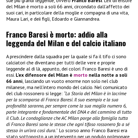
sue più grandi leggende, ovvero
Franco Baresi
. L’ex difensore
del Milan è morto a soli 66 anni, circondato dall’affetto dei
suoi cari, in particolare della moglie e compagna di una vita,
Maura Lari, e deii figli, Edoardo e Giannandrea.
Franco Baresi è morto: addio alla
leggenda del Milan e del calcio italiano
A prescindere dalla squadra per la quale si fa il tifo ci sono
calciatori che diventano per tutti delle vere e proprie
leggende al di là, appunto, dei colori. Franco Baresi è uno di
essi.
L’ex difensore del Milan è
morto
nella notte a soli
66 anni
, lasciando un vuoto enorme non solo nel club
milanese, ma nell’intero mondo del calcio. Nel comunicato
del club rossonero si legge:
“La Storia del Milan è in lacrime
per la scomparsa di Franco Baresi. Il suo esempio e la sua
profondità saranno, per sempre come la sua maglia numero 6,
parte integrante e fondamentale del DNA e del cammino di tutto
il Club. Le condoglianze che AC Milan porge alla famiglia tutta
di Franco Baresi sono le stesse che ogni tifoso rossonero fa a sé
stesso in un’ora così dura.
” Lo scorso anno Franco Baresi era
stato sottoposto a un intervento per un nodulo polmonare