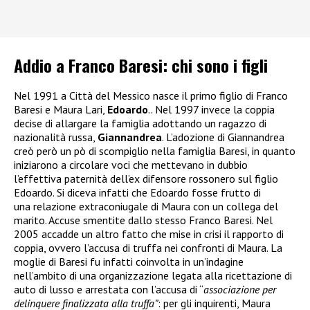
Addio a Franco Baresi: chi sono i figli
Nel 1991 a Città del Messico nasce il primo figlio di Franco
Baresi e Maura Lari,
Edoardo
.. Nel 1997 invece la coppia
decise di allargare la famiglia adottando un ragazzo di
nazionalità russa,
Giannandrea
. L’adozione di Giannandrea
creò però un pò di scompiglio nella famiglia Baresi, in quanto
iniziarono a circolare voci che mettevano in dubbio
l’effettiva paternità dell’ex difensore rossonero sul figlio
Edoardo. Si diceva infatti che Edoardo fosse frutto di
una relazione extraconiugale di Maura con un collega del
marito. Accuse smentite dallo stesso Franco Baresi. Nel
2005 accadde un altro fatto che mise in crisi il rapporto di
coppia, ovvero l’accusa di truffa nei confronti di Maura. La
moglie di Baresi fu infatti coinvolta in un’indagine
nell’ambito di una organizzazione legata alla ricettazione di
auto di lusso e arrestata
con l’accusa di “
associazione per
delinquere finalizzata alla truffa”
: per gli inquirenti, Maura