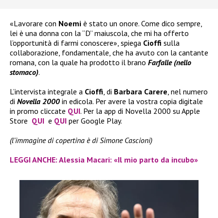
«Lavorare con
Noemi
è stato un onore. Come dico sempre,
lei è una donna con la “D” maiuscola, che mi ha offerto
l’opportunità di farmi conoscere», spiega
Cioffi
sulla
collaborazione, fondamentale, che ha avuto con la cantante
romana, con la quale ha prodotto il brano
Farfalle (nello
stomaco)
.
L’intervista integrale a
Cioffi
, di
Barbara Carere
, nel numero
di
Novella 2000
in edicola. Per avere la vostra copia digitale
in promo cliccate
QUI
. Per la app di Novella 2000 su Apple
Store
QUI
e
QUI
per Google Play.
(l’immagine di copertina è di Simone Cascioni)
LEGGI ANCHE: Alessia Macari: «Il mio parto da incubo»