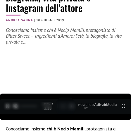
Instagram dell’attore
ANDREA SANNA
|
10 GIUGNO 2019
Conosciamo insieme chi è Necip Memili, protagonista di
Bitter Sweet – Ingredienti d’Amore: l’età, la biografia, la vita
privata e…
0:30 /
Ad
hub
Media
POWERED
1
/
2
3:35
BY
Conosciamo insieme
chi è Necip Memili
, protagonista di