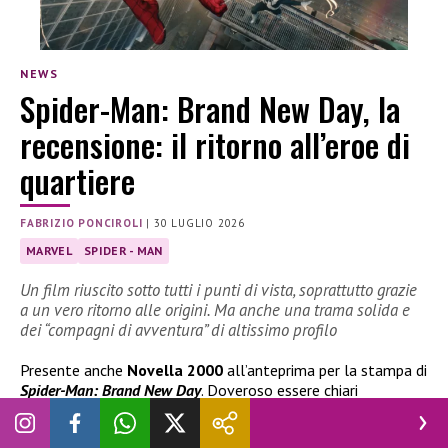
NEWS
Spider-Man: Brand New Day, la
recensione: il ritorno all’eroe di
quartiere
FABRIZIO PONCIROLI
|
30 LUGLIO 2026
MARVEL
SPIDER - MAN
Un film riuscito sotto tutti i punti di vista, soprattutto grazie
a un vero ritorno alle origini. Ma anche una trama solida e
dei “compagni di avventura” di altissimo profilo
Presente anche
Novella 2000
all’anteprima per la stampa di
Spider-Man: Brand New Day
. Doveroso essere chiari
immediatamente: film riuscito, sotto ogni punto di vista. Con
grande maestria, si è tornati a raccontare dello
“Spider-