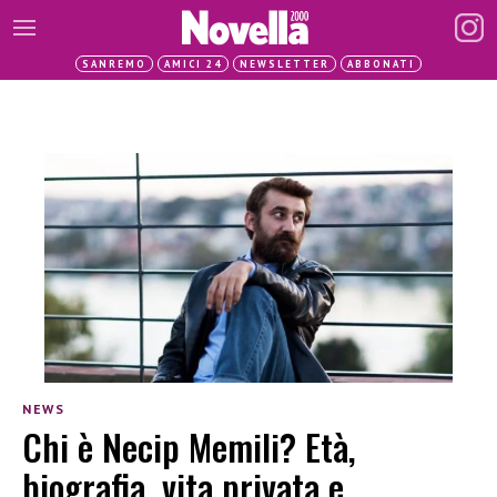
SANREMO
AMICI 24
NEWSLETTER
ABBONATI
NEWS
Chi è Necip Memili? Età,
biografia, vita privata e