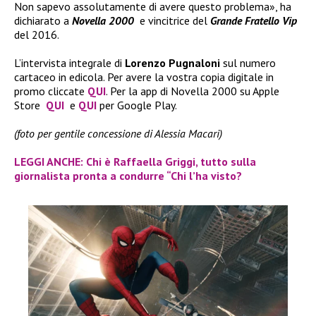
Non sapevo assolutamente di avere questo problema», ha
dichiarato a
Novella 2000
e vincitrice del
Grande Fratello Vip
del 2016.
L’intervista integrale di
Lorenzo Pugnaloni
sul numero
cartaceo in edicola. Per avere la vostra copia digitale in
promo cliccate
QUI
. Per la app di Novella 2000 su Apple
Store
QUI
e
QUI
per Google Play.
(foto per gentile concessione di Alessia Macari)
LEGGI ANCHE: Chi è Raffaella Griggi, tutto sulla
giornalista pronta a condurre “Chi l’ha visto?