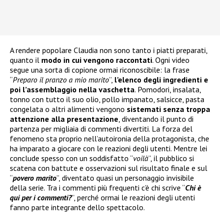
A rendere popolare Claudia non sono tanto i piatti preparati,
quanto il
modo in cui vengono raccontati
. Ogni video
segue una sorta di copione ormai riconoscibile: la frase
“
Preparo il pranzo a mio marito
”,
l’elenco degli ingredienti e
poi l’assemblaggio nella vaschetta
. Pomodori, insalata,
tonno con tutto il suo olio, pollo impanato, salsicce, pasta
congelata o altri alimenti vengono
sistemati senza troppa
attenzione alla presentazione
, diventando il punto di
partenza per migliaia di commenti divertiti. La forza del
fenomeno sta proprio nell’autoironia della protagonista, che
ha imparato a giocare con le reazioni degli utenti. Mentre lei
conclude spesso con un soddisfatto “
voilà
”, il pubblico si
scatena con battute e osservazioni sul risultato finale e sul
“
povero marito
”, diventato quasi un personaggio invisibile
della serie. Tra i commenti più frequenti c’è chi scrive “
Chi è
qui per i commenti?
”, perché ormai le reazioni degli utenti
fanno parte integrante dello spettacolo.