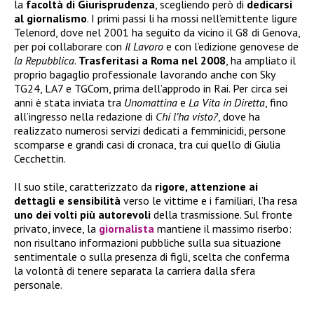
la
facoltà di Giurisprudenza
, scegliendo però di
dedicarsi
al giornalismo
. I primi passi li ha mossi nell’emittente ligure
Telenord, dove nel 2001 ha seguito da vicino il G8 di Genova,
per poi collaborare con
Il Lavoro
e con l’edizione genovese de
la Repubblica
.
Trasferitasi a Roma nel 2008
, ha ampliato il
proprio bagaglio professionale lavorando anche con Sky
TG24, LA7 e TGCom, prima dell’approdo in Rai. Per circa sei
anni è stata inviata tra
Unomattina
e
La Vita in Diretta
, fino
all’ingresso nella redazione di
Chi l’ha visto?
, dove ha
realizzato numerosi servizi dedicati a femminicidi, persone
scomparse e grandi casi di cronaca, tra cui quello di Giulia
Cecchettin.
Il suo stile, caratterizzato da
rigore, attenzione ai
dettagli e sensibilità
verso le vittime e i familiari, l’ha resa
uno dei volti più autorevoli
della trasmissione. Sul fronte
privato, invece, la
giornalista
mantiene il massimo riserbo:
non risultano informazioni pubbliche sulla sua situazione
sentimentale o sulla presenza di figli, scelta che conferma
la volontà di tenere separata la carriera dalla sfera
personale.