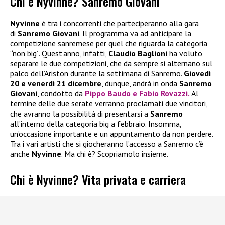
Chi è Nyvinne? Sanremo Giovani
Nyvinne
è tra i concorrenti che parteciperanno alla gara
di
Sanremo Giovani
. Il programma va ad anticipare la
competizione sanremese per quel che riguarda la categoria
“non big”. Quest’anno, infatti,
Claudio Baglioni
ha voluto
separare le due competizioni, che da sempre si alternano sul
palco dell’Ariston durante la settimana di Sanremo.
Giovedì
20 e venerdì 21 dicembre
, dunque, andrà in onda
Sanremo
Giovani
, condotto da
Pippo Baudo e Fabio Rovazzi.
Al
termine delle due serate verranno proclamati due vincitori,
che avranno la possibilità di presentarsi a
Sanremo
all’interno della categoria big a febbraio. Insomma,
un’occasione importante e un appuntamento da non perdere.
Tra i vari artisti che si giocheranno l’accesso a Sanremo c’è
anche
Nyvinne
. Ma chi è? Scopriamolo insieme.
Chi è Nyvinne? Vita privata e carriera