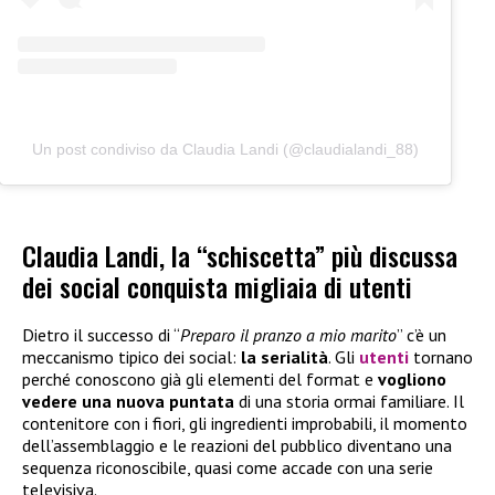
Un post condiviso da Claudia Landi (@claudialandi_88)
Claudia Landi, la “schiscetta” più discussa
dei social conquista migliaia di utenti
Dietro il successo di “
Preparo il pranzo a mio marito
” c’è un
meccanismo tipico dei social:
la serialità
. Gli
utenti
tornano
perché conoscono già gli elementi del format e
vogliono
vedere una nuova puntata
di una storia ormai familiare. Il
contenitore con i fiori, gli ingredienti improbabili, il momento
dell’assemblaggio e le reazioni del pubblico diventano una
sequenza riconoscibile, quasi come accade con una serie
televisiva.