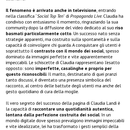
Il fenomeno è arrivato anche in televisione
, entrando
nella classifica “
Social Top Ten
” di
Propaganda Live
. Claudia ha
condiviso con entusiasmo il momento, ringraziando la sua
community dopo la diffusione del video dedicato al suo
riso
basmati particolarmente cotto
. Un successo nato senza
strategie apparenti, ma costruito sulla spontaneità e sulla
capacità di coinvolgere chi guarda. A conquistare gli utenti è
soprattutto il
contrasto con il mondo dei social
, spesso
dominato da immagini perfette e vite apparentemente
impeccabili. Le schiscette di Claudia rappresentano l’esatto
opposto: sono
imperfette, casalinghe e proprio per
questo riconoscibili
. Il marito, destinatario di quei pranzi
tanto discussi, è diventato una presenza simbolica del
racconto, al centro delle battute degli utenti ma anche del
gesto quotidiano di cura della moglie.
Il vero segreto del successo della pagina di Claudia Landi è
la capacità di
raccontare una quotidianità autentica,
lontana dalla perfezione costruita dei social
. In un
mondo digitale dove spesso prevalgono immagini impeccabili
e vite idealizzate, lei ha trasformato i gesti semplici della