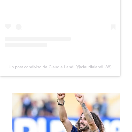
Un post condiviso da Claudia Landi (@claudialandi_88)