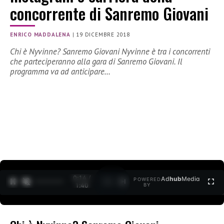
concorrente di Sanremo Giovani
ENRICO MADDALENA
|
19 DICEMBRE 2018
Chi è Nyvinne? Sanremo Giovani Nyvinne è tra i concorrenti
che parteciperanno alla gara di Sanremo Giovani. Il
programma va ad anticipare…
0:15 /
Ad
hub
Media
POWERED
1
/
2
1:40
BY