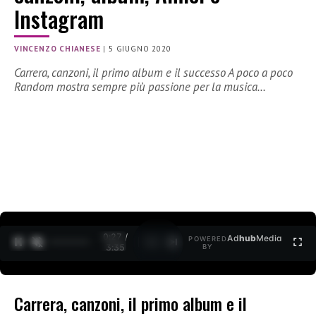
Instagram
VINCENZO CHIANESE
|
5 GIUGNO 2020
Carrera, canzoni, il primo album e il successo A poco a poco
Random mostra sempre più passione per la musica…
0:27 /
Ad
hub
Media
POWERED
1
/
2
3:35
BY
Carrera, canzoni, il primo album e il