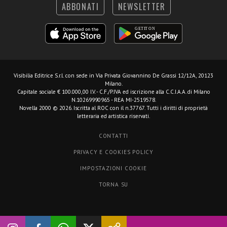
ABBONATI
NEWSLETTER
Visibilia Editrice S.r.l.
con sede in Via Privata Giovannino De Grassi 12/12A, 20123
Milano.
Capitale sociale € 100.000,00 I.V. - C.F./P.IVA ed iscrizione alla C.C.I.A.A. di Milano
N.10269990965 - REA MI-2519578.
Novella 2000 © 2026. Iscritta al ROC con il n.37767. Tutti i diritti di proprietà
letteraria ed artistica riservati.
CONTATTI
PRIVACY E COOKIES POLICY
IMPOSTAZIONI COOKIE
TORNA SU