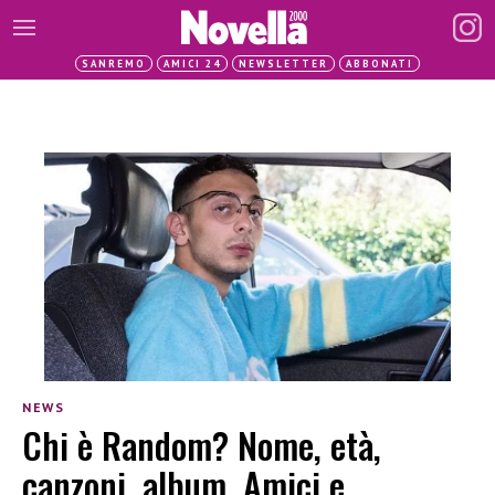
SANREMO
AMICI 24
NEWSLETTER
ABBONATI
NEWS
Chi è Random? Nome, età,
canzoni, album, Amici e