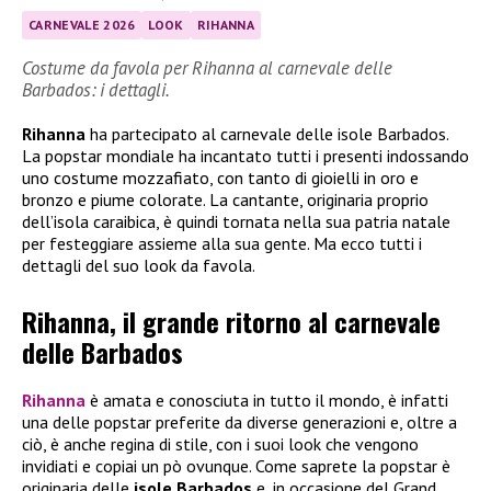
CARNEVALE 2026
LOOK
RIHANNA
Costume da favola per Rihanna al carnevale delle
Barbados: i dettagli.
Rihanna
ha partecipato al carnevale delle isole Barbados.
La popstar mondiale ha incantato tutti i presenti indossando
uno costume mozzafiato, con tanto di gioielli in oro e
bronzo e piume colorate. La cantante, originaria proprio
dell’isola caraibica, è quindi tornata nella sua patria natale
per festeggiare assieme alla sua gente. Ma ecco tutti i
dettagli del suo look da favola.
Rihanna, il grande ritorno al carnevale
delle Barbados
Rihanna
è amata e conosciuta in tutto il mondo, è infatti
una delle popstar preferite da diverse generazioni e, oltre a
ciò, è anche regina di stile, con i suoi look che vengono
invidiati e copiai un pò ovunque. Come saprete la popstar è
originaria delle
isole Barbados
e, in occasione del Grand