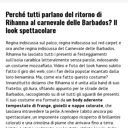
Perché tutti parlano del ritorno di
Rihanna al carnevale delle Barbados? Il
look spettacolare
Regina indiscussa sul palco, regina indiscussa sul red carpet e
ora anche regina indiscussa del Carnevale delle Barbados.
Rihanna ha lasciato tutti i presenti ai festeggiamenti
sull’isola caraibica letteralmente senza parole, indossando
un costume mozzafiato. Video e foto del look hanno subito
fatto il giro del web, con i fan della popstar incantati dalla
loro beniamina. Ma, come era fatto questo costume?
Innanzitutto diciamo che Rihanna si è unita alla band di suo
fratello, gli Aura, sfilando appunto per le strade delle
Barbados, raccogliendo su di sé tutti gli sguardi dei presenti.
Il suo costume era formato da
un body aderente
tempestato di frange, gioielli e nappe colorate
, che
lasciava intravedere la pelle. A rendere l’abito ancora più
spettacolare, un imponente copricapo ricoperto di brillantini
colorati e una crinolina di piume che arrivava fino a terra.