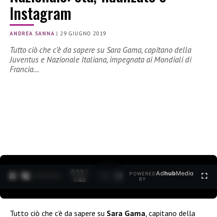
Instagram
ANDREA SANNA
|
29 GIUGNO 2019
Tutto ciò che c’è da sapere su Sara Gama, capitano della
Juventus e Nazionale Italiana, impegnata ai Mondiali di
Francia…
0:13 /
Ad
hub
Media
POWERED
1
/
2
1:40
BY
Tutto ciò che c’è da sapere su
Sara Gama
, capitano della