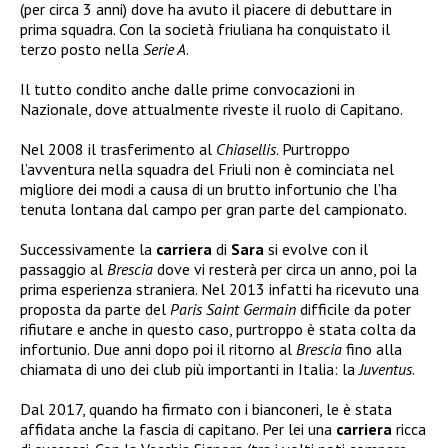
(per circa 3 anni) dove ha avuto il piacere di debuttare in
prima squadra. Con la società friuliana ha conquistato il
terzo posto nella
Serie A
.
Il tutto condito anche dalle prime convocazioni in
Nazionale, dove attualmente riveste il ruolo di Capitano.
Nel 2008 il trasferimento al
Chiasellis
. Purtroppo
l’avventura nella squadra del Friuli non è cominciata nel
migliore dei modi a causa di un brutto infortunio che l’ha
tenuta lontana dal campo per gran parte del campionato.
Successivamente la
carriera
di
Sara
si evolve con il
passaggio al
Brescia
dove vi resterà per circa un anno, poi la
prima esperienza straniera. Nel 2013 infatti ha ricevuto una
proposta da parte del
Paris Saint Germain
difficile da poter
rifiutare e anche in questo caso, purtroppo è stata colta da
infortunio. Due anni dopo poi il ritorno al
Brescia
fino alla
chiamata di uno dei club più importanti in Italia: la
Juventus
.
Dal 2017, quando ha firmato con i bianconeri, le è stata
affidata anche la fascia di capitano. Per lei una
carriera
ricca