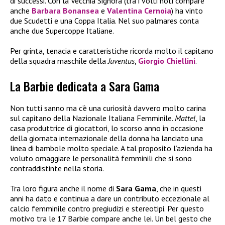
di successi. Con la Vecchia Signora (tra i volti noti compare
anche
Barbara Bonansea
e
Valentina Cernoia
) ha vinto
due Scudetti e una Coppa Italia. Nel suo palmares conta
anche due Supercoppe Italiane.
Per grinta, tenacia e caratteristiche ricorda molto il capitano
della squadra maschile della
Juventus
,
Giorgio Chiellini
.
La Barbie dedicata a Sara Gama
Non tutti sanno ma c’è una curiosità davvero molto carina
sul capitano della Nazionale Italiana Femminile.
Mattel
, la
casa produttrice di giocattori, lo scorso anno in occasione
della giornata internazionale della donna ha lanciato una
linea di bambole molto speciale. A tal proposito l’azienda ha
voluto omaggiare le personalità femminili che si sono
contraddistinte nella storia.
Tra loro figura anche il nome di
Sara Gama
, che in questi
anni ha dato e continua a dare un contributo eccezionale al
calcio femminile contro pregiudizi e stereotipi. Per questo
motivo tra le 17 Barbie compare anche lei. Un bel gesto che