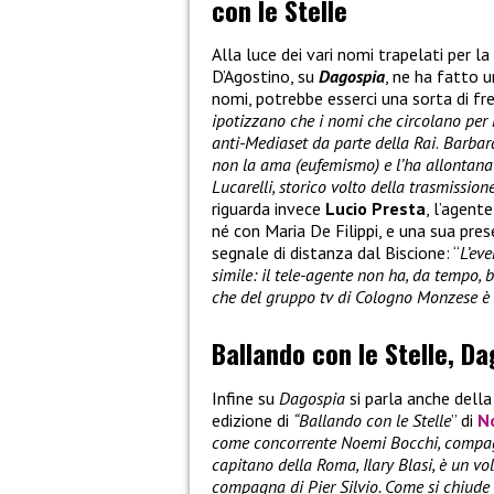
con le Stelle
Alla luce dei vari nomi trapelati per la
D’Agostino, su
Dagospia
, ne ha fatto u
nomi, potrebbe esserci una sorta di fre
ipotizzano che i nomi che circolano per
anti-Mediaset da parte della Rai
.
Barbara 
non la ama (eufemismo) e l’ha allontana
Lucarelli, storico volto della trasmissione
riguarda invece
Lucio Presta
, l’agent
né con Maria De Filippi, e una sua pr
segnale di distanza dal Biscione: “
L’ev
simile: il tele-agente non ha, da tempo,
che del gruppo tv di Cologno Monzese è l
Ballando con le Stelle, D
Infine su
Dagospia
si parla anche dell
edizione di
“Ballando con le Stelle
” di
N
come concorrente Noemi Bocchi, compagna
capitano della Roma, Ilary Blasi, è un vo
compagna di Pier Silvio. Come si chiude 