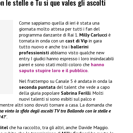
n le stelle e Tu si que vales gli ascolti
Come sappiamo quella di ieri è stata una
giornata molto attesa per tutti i fan del
programma danzante di Rai 1.
Milly Carlucci
è
tornata in onda con un
cast di Vip
in gara
tutto nuovo e anche tra i
ballerini
professionisti
abbiamo visto qualche new
entry. I giudici hanno espresso i loro insindacabili
pareri e sono stati molti coloro che
hanno
saputo stupire loro e il pubblico
.
Nel frattempo su Canale 5 è andata in onda la
seconda puntata
del talent che vede a capo
della giuria popolare
Sabrina Ferilli
. Molti
nuovi talenti si sono esibiti sul palco e
, mentre altri sono dovuti tornare a casa. La domanda che
ha vinto la sfida degli ascolti TV tra Ballando con le stelle e
24?
“.
itel
che ha raccolto, tra gli altri, anche Davide Maggio.