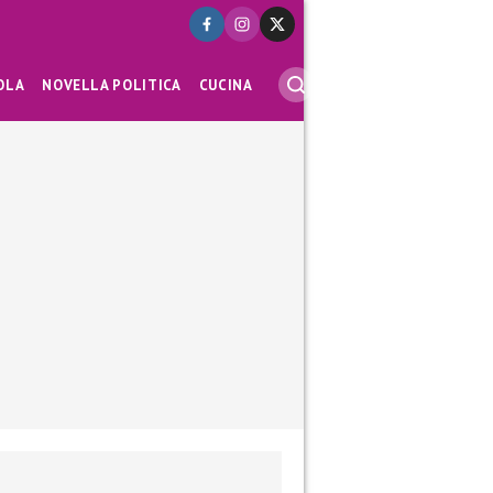
OLA
NOVELLA POLITICA
CUCINA