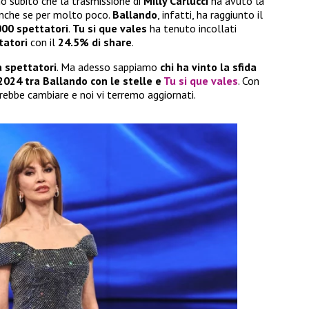
o subito che la trasmissione di
Milly Carlucci
ha avuto la
nche se per molto poco.
Ballando
, infatti, ha raggiunto il
000 spettatori
.
Tu si que vales
ha tenuto incollati
tatori
con il
24.5% di share
.
a spettatori
. Ma adesso sappiamo
chi ha vinto la sfida
2024 tra Ballando con le stelle e
Tu si que vales
. Con
rebbe cambiare e noi vi terremo aggiornati.