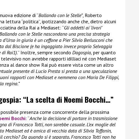
 nuova edizione di “
Ballando con le Stelle”
, Roberto
na lettura “politica”, ipotizzando anche che, dietro alcuni
cciatina della Rai a Mediaset: “
Gli addetti ai ‘livori’
 Ballando con le Stelle nascondano una precisa strategia
d’Urso in giuria è un ceffone a Pier Silvio Berlusconi che
ta dal Biscione (e ha ingaggiato invece proprio Selvaggia
 di Rai1).
” Inoltre, sempre secondo
Dagospia,
per quanto
e televisivo non avrebbe rapporti idilliaci né con Mediaset
esenza al dance show Rai può essere vista come un altro
entuale presente di Lucio Presta si presta a una speculazione
 buoni rapporti con Mediaset e nemmeno con Maria De Filippi,
a regina.”
agospia: “La scelta di Noemi Bocchi…”
a possibile presenza come concorrente della prossima
oemi Bocchi
: “
Anche la decisione di portare in trasmissione
 di Francesco Totti, non sarebbe casuale. L’ex moglie del
lto Mediaset ed è amica di vecchia data di Silvia Toffanin,
il cerchio? Da quando si è separato, Francesco Totti non ha