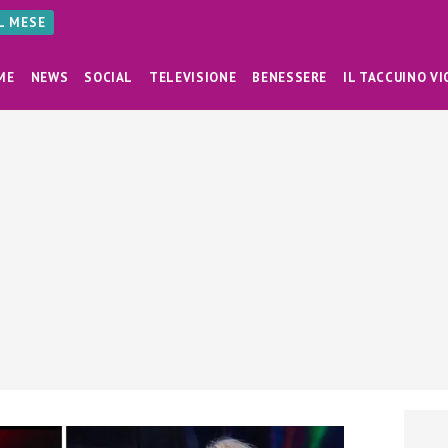
AL MESE
ME
NEWS
SOCIAL
TELEVISIONE
BENESSERE
IL TACCUINO VI