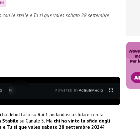
LES
do con le stelle e Tu si que vales sabato 28 settembre
Ad
hub
Media
/
2
POWERED BY
i
ha debuttato su Rai 1 andandosi a sfidare con la
a Stabile
su Canale 5. Ma
chi ha vinto la sfida degli
le e Tu si que vales sabato 28 settembre 2024
?