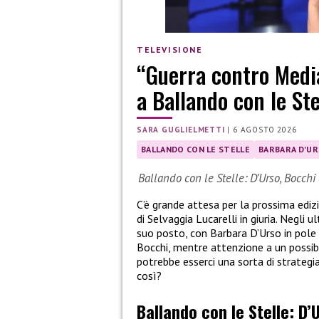
TELEVISIONE
“Guerra contro Media
a Ballando con le Ste
SARA GUGLIELMETTI
|
6 AGOSTO 2026
BALLANDO CON LE STELLE
BARBARA D'U
Ballando con le Stelle: D’Urso, Bocchi 
C’è grande attesa per la prossima ediz
di Selvaggia Lucarelli in giuria. Negli u
suo posto, con Barbara D’Urso in pole p
Bocchi, mentre attenzione a un possib
potrebbe esserci una sorta di strategia
così?
Ballando con le Stelle: D