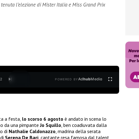
è tenuta l’elezione di Mister Italia e Miss Grand Prix
Ad
hub
Media
/
2
POWERED BY
ta a festa,
lo scorso 6 agosto
è andato in scena lo
o da una pimpante
Jo Squillo
, ben coadiuvata dalla
no di
Nathalie Caldonazzo
, madrina della serata
 di
Serena De Bari
, cantante resa famosa dal talent