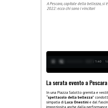
A Pescara, capitale della bellezza, si 
2022: ecco chi sono i vincitori
0:28 / 1:40
1
La serata evento a Pescara
In una Piazza Salotto gremita e vesti
“spettacolo della bellezza”
condott
simpatia di
Luca Onestini
e dal fasci
impreziosita anche dalla performance