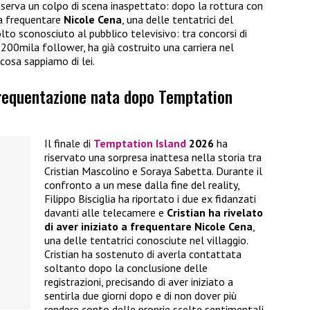
iserva un colpo di scena inaspettato: dopo la rottura con
 a frequentare
Nicole Cena
, una delle tentatrici del
olto sconosciuto al pubblico televisivo: tra concorsi di
200mila follower, ha già costruito una carriera nel
cosa sappiamo di lei.
 frequentazione nata dopo Temptation
Il finale di
Temptation Island
2026
ha
riservato una sorpresa inattesa nella storia tra
Cristian Mascolino e Soraya Sabetta. Durante il
confronto a un mese dalla fine del reality,
Filippo Bisciglia ha riportato i due ex fidanzati
davanti alle telecamere e
Cristian ha rivelato
di aver iniziato a frequentare
Nicole Cena
,
una delle tentatrici conosciute nel villaggio.
Cristian ha sostenuto di averla contattata
soltanto dopo la conclusione delle
registrazioni, precisando di aver iniziato a
sentirla due giorni dopo e di non dover più
rendere conto delle proprie scelte sentimentali