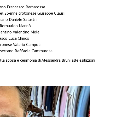
amano Francesco Barbarossa
o del 23enne crotonese Giuseppe Clausi
mano Daniele Salustri
o Romualdo Marinò
osentino Valentino Mele
asco Luca Chirico
veronese Valerio Campoli
casertano Raffaele Cammarota.
lla sposa e cerimonia di Alessandra Bruni alle esibizioni