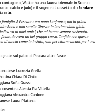
so contagioso, Walter ha una laurea triennale in Scienze
nuoto, calcio e judo) e il sogno nel cassetto di
sfondare
tacolo
.
 famiglia. A Pescara c’era papà Lanfranco, ma la prima
dre Anna e mia sorella Ginevra in lacrime dalla gioia.
dedica va ai miei amici, che mi hanno sempre sostenuto.
lla finale, davvero un bel gruppo coeso. Confido che questa
o di lancio come lo è stato, solo per citarne alcuni, per Luca
ssegnate sul palco di Pescara altre fasce.
ceratese Lucrezia Grella
hietina Chiara Di Cintio
ggiana Sofia Grassi
 cosentina Alessia Pia Villella
foggiana Alexandra Cardone
tanese Laura Platania.
le: