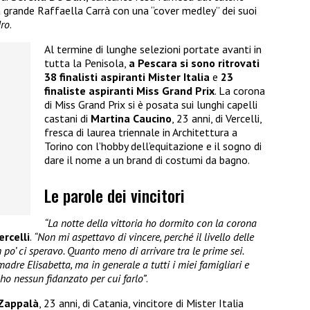
 grande Raffaella Carrà con una “cover medley” dei suoi
ro
.
Al termine di lunghe selezioni portate avanti in
tutta la Penisola,
a Pescara si sono ritrovati
38 finalisti aspiranti Mister Italia
e
23
finaliste aspiranti Miss Grand Prix
. La corona
di Miss Grand Prix si è posata sui lunghi capelli
castani di
Martina Caucino
, 23 anni, di Vercelli,
fresca di laurea triennale in Architettura a
Torino con l’hobby dell’equitazione e il sogno di
dare il nome a un brand di costumi da bagno.
Le parole dei vincitori
“La notte della vittoria ho dormito con la corona
ercelli
.
“Non mi aspettavo di vincere, perché il livello delle
 po’ ci speravo. Quanto meno di arrivare tra le prime sei.
adre Elisabetta, ma in generale a tutti i miei famigliari e
ho nessun fidanzato per cui farlo”
.
 Zappalà
, 23 anni, di Catania, vincitore di Mister Italia