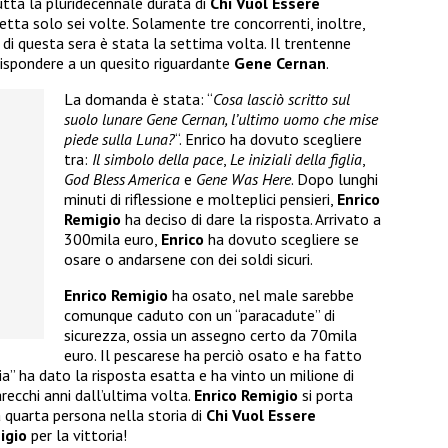
utta la pluridecennale durata di
Chi Vuol Essere
tta solo sei volte. Solamente tre concorrenti, inoltre,
di questa sera è stata la settima volta. Il trentenne
ispondere a un quesito riguardante
Gene Cernan
.
La domanda è stata: “
Cosa lasciò scritto sul
suolo lunare Gene Cernan, l’ultimo uomo che mise
piede sulla Luna?
“. Enrico ha dovuto scegliere
tra:
Il simbolo della pace
,
Le iniziali della figlia
,
God Bless America
e
Gene Was Here
. Dopo lunghi
minuti di riflessione e molteplici pensieri,
Enrico
Remigio
ha deciso di dare la risposta. Arrivato a
300mila euro,
Enrico
ha dovuto scegliere se
osare o andarsene con dei soldi sicuri.
Enrico Remigio
ha osato, nel male sarebbe
comunque caduto con un “paracadute” di
sicurezza, ossia un assegno certo da 70mila
euro. Il pescarese ha perciò osato e ha fatto
lia” ha dato la risposta esatta e ha vinto un milione di
recchi anni dall’ultima volta.
Enrico Remigio
si porta
 quarta persona nella storia di
Chi Vuol Essere
igio
per la vittoria!