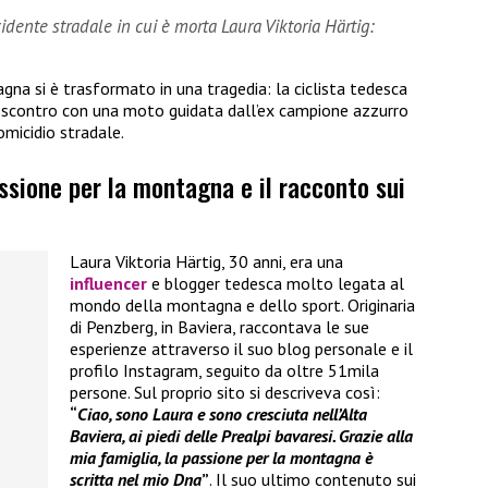
dente stradale in cui è morta Laura Viktoria Härtig:
gna si è trasformato in una tragedia: la ciclista tedesca
o scontro con una moto guidata dall’ex campione azzurro
omicidio stradale.
assione per la montagna e il racconto sui
Laura Viktoria Härtig, 30 anni, era una
influencer
e blogger tedesca molto legata al
mondo della montagna e dello sport. Originaria
di Penzberg, in Baviera, raccontava le sue
esperienze attraverso il suo blog personale e il
profilo Instagram, seguito da oltre 51mila
persone. Sul proprio sito si descriveva così:
“
Ciao, sono Laura e sono cresciuta nell’Alta
Baviera, ai piedi delle Prealpi bavaresi. Grazie alla
mia famiglia, la passione per la montagna è
scritta nel mio Dna
”
. Il suo ultimo contenuto sui