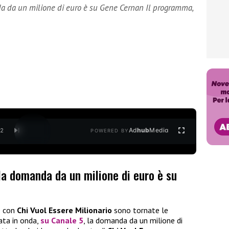
da da un milione di euro è su Gene Cernan Il programma,
Ad
hub
Media
/
2
POWERED BY
 la domanda da un milione di euro è su
e con
Chi Vuol Essere Milionario
sono tornate le
ata in onda,
su Canale 5
, la domanda da un milione di