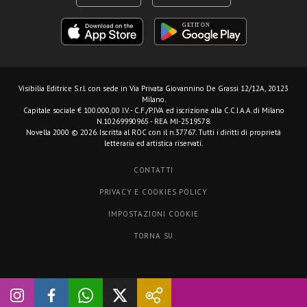
Visibilia Editrice S.r.l.
con sede in Via Privata Giovannino De Grassi 12/12A, 20123
Milano.
Capitale sociale € 100.000,00 I.V. - C.F./P.IVA ed iscrizione alla C.C.I.A.A. di Milano
N.10269990965 - REA MI-2519578.
Novella 2000 © 2026. Iscritta al ROC con il n.37767. Tutti i diritti di proprietà
letteraria ed artistica riservati.
CONTATTI
PRIVACY E COOKIES POLICY
IMPOSTAZIONI COOKIE
TORNA SU