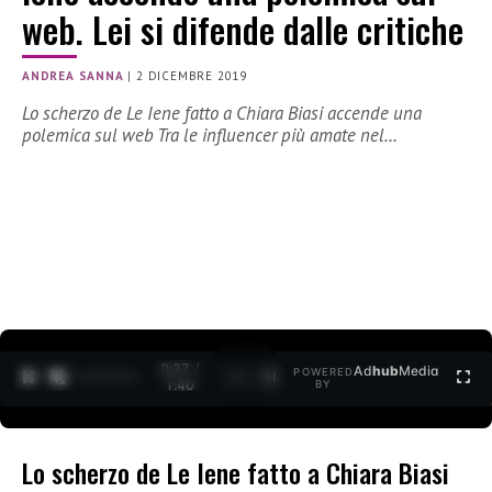
web. Lei si difende dalle critiche
ANDREA SANNA
|
2 DICEMBRE 2019
Lo scherzo de Le Iene fatto a Chiara Biasi accende una
polemica sul web Tra le influencer più amate nel…
0:28 /
Ad
hub
Media
POWERED
1
/
2
1:40
BY
Lo scherzo de Le Iene fatto a Chiara Biasi