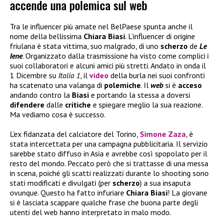
accende una polemica sul web
Tra le influencer più amate nel BelPaese spunta anche il
nome della bellissima
Chiara Biasi
. L’influencer di origine
friulana è stata vittima, suo malgrado, di uno
scherzo
de
Le
Iene
. Organizzato dalla trasmissione ha visto come complici i
suoi collaboratori e alcuni amici più stretti. Andato in onda il
1 Dicembre su
Italia 1
, il
video
della burla nei suoi confronti
ha scatenato una valanga di
polemiche
. Il
web
si è
acceso
andando contro la
Biasi
e portando la stessa a doversi
difendere
dalle
critiche
e spiegare meglio la sua reazione.
Ma vediamo cosa è successo.
L’ex fidanzata del calciatore del Torino,
Simone Zaza
, è
stata intercettata per una campagna pubblicitaria. Il servizio
sarebbe stato diffuso in Asia e avrebbe così spopolato per il
resto del mondo. Peccato però che si trattasse di una messa
in scena, poiché gli scatti realizzati durante lo shooting sono
stati modificati e divulgati (per
scherzo
) a sua insaputa
ovunque. Questo ha fatto infuriare
Chiara Biasi
! La giovane
si è lasciata scappare qualche frase che buona parte degli
utenti del web hanno interpretato in malo modo.