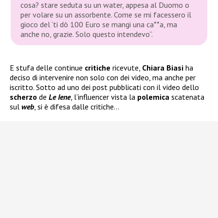
cosa?
stare seduta su un water, appesa al Duomo o
per volare su un assorbente. Come se mi facessero il
gioco del ‘ti dò 100 Euro se mangi una ca**a, ma
anche no, grazie. Solo questo intendevo”.
E stufa delle continue
critiche
ricevute,
Chiara Biasi
ha
deciso di intervenire non solo con dei video, ma anche per
iscritto. Sotto ad uno dei post pubblicati con il video dello
scherzo
de
Le Iene
, l’influencer vista la
polemica
scatenata
sul
web
, si è difesa dalle critiche…