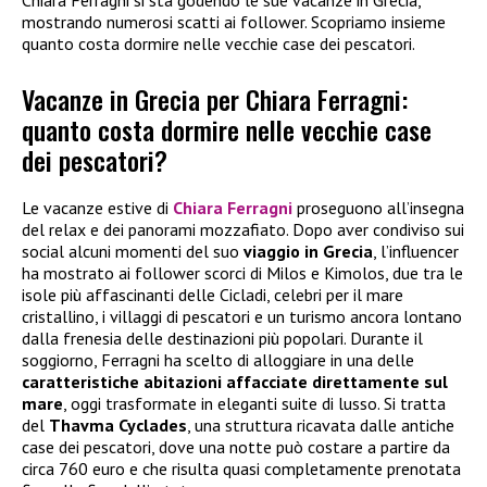
Chiara Ferragni si sta godendo le sue vacanze in Grecia,
mostrando numerosi scatti ai follower. Scopriamo insieme
quanto costa dormire nelle vecchie case dei pescatori.
Vacanze in Grecia per Chiara Ferragni:
quanto costa dormire nelle vecchie case
dei pescatori?
Le vacanze estive di
Chiara Ferragni
proseguono all’insegna
del relax e dei panorami mozzafiato. Dopo aver condiviso sui
social alcuni momenti del suo
viaggio in Grecia
, l’influencer
ha mostrato ai follower scorci di Milos e Kimolos, due tra le
isole più affascinanti delle Cicladi, celebri per il mare
cristallino, i villaggi di pescatori e un turismo ancora lontano
dalla frenesia delle destinazioni più popolari. Durante il
soggiorno, Ferragni ha scelto di alloggiare in una delle
caratteristiche abitazioni affacciate direttamente sul
mare
, oggi trasformate in eleganti suite di lusso. Si tratta
del
Thavma Cyclades
, una struttura ricavata dalle antiche
case dei pescatori, dove una notte può costare a partire da
circa 760 euro e che risulta quasi completamente prenotata