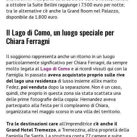
a ottobre la Suite Bellini raggiunge i 7.500 euro per notte;
tra le alternative c’è anche la Grand Room nel Palazzo,
disponibile da 1.800 euro.
Il Lago di Como, un luogo speciale per
Chiara Ferragni
Il soggiorno rappresenta anche un ritorno in un luogo
particolarmente significativo per Chiara Ferragni, da sempre
molto legata al
Lago di Como
e ai ricordi vissuti qui con la
famiglia. In passato
aveva acquistato proprio sulle rive
del lago una residenza
di lusso insieme all’ex marito
Fedez,
poi venduta
dopo la separazione. Non è un caso,
quindi, che proprio in questa zona sia stata scattata una
delle prime fotografie della coppia: Hernandez aveva
partecipato alla festa per il compleanno di Chiara,
organizzata nel maggio scorso in una villa del territorio.
Tra le destinazioni care
all’imprenditrice
c’è anche il
Grand Hotel Tremezzo
, a Tremezzina, altra proprietà della
famiglia De Santis. La struttura conta 77 camere e suite,