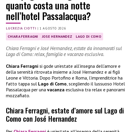
quanto costa una notte
nell’hotel Passalacqua?
LUCREZIA CIOTTI
|
1 AGOSTO 2026
CHIARA FERRAGNI
JOSE HERNANDEZ
LAGO DI COMO
Chiara Ferragni e José Hernandez, estate da innamorati sul
Lago di Como: relax, famiglia e vacanza esclusiva.
Chiara Ferragni
si gode un’estate all’insegna dell’amore e
della serenità ritrovata insieme a José Hernandez e ai figli
Leone e Vittoria. Dopo Portofino e Roma, l’imprenditrice ha
fatto tappa sul
Lago di Como
, scegliendo il lussuoso Hotel
Passalacqua per una
vacanza
esclusiva tra relax e panorami
mozzafiato.
Chiara Ferragni, estate d’amore sul Lago di
Como con José Hernandez
Per
Chiara Ferragni
è un’estate all’insegna della serenità