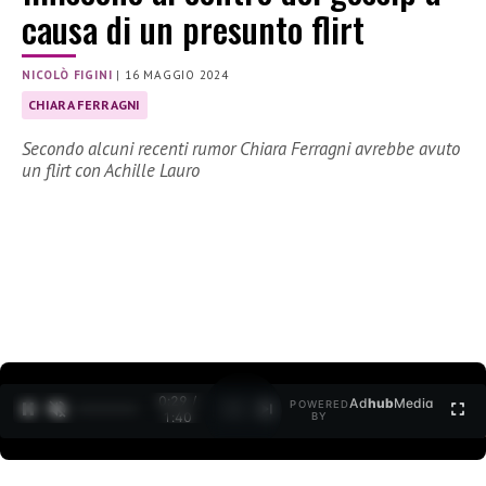
causa di un presunto flirt
NICOLÒ FIGINI
|
16 MAGGIO 2024
CHIARA FERRAGNI
Secondo alcuni recenti rumor Chiara Ferragni avrebbe avuto
un flirt con Achille Lauro
0:30 /
Ad
hub
Media
POWERED
1
/
2
1:40
BY