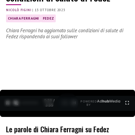
NICOLÒ FIGINI
|
13 OTTOBRE 2023
CHIARA FERRAGNI
FEDEZ
Chiara Ferragni ha aggiornato sulle condizioni di salute di
Fedez rispondendo ai suoi follower
0:30 /
Ad
hub
Media
POWERED
1
/
2
3:35
BY
Le parole di Chiara Ferragni su Fedez