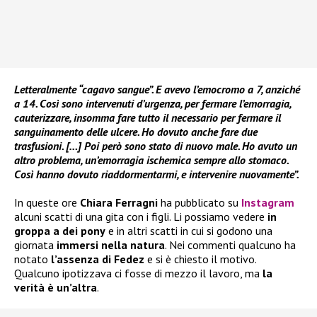
Letteralmente “cagavo sangue”. E avevo l’emocromo a 7, anziché
a 14. Così sono intervenuti d’urgenza, per fermare l’emorragia,
cauterizzare, insomma fare tutto il necessario per fermare il
sanguinamento delle ulcere. Ho dovuto anche fare due
trasfusioni. […] Poi però sono stato di nuovo male. Ho avuto un
altro problema, un’emorragia ischemica sempre allo stomaco.
Così hanno dovuto riaddormentarmi, e intervenire nuovamente”.
In queste ore
Chiara Ferragni
ha pubblicato su
Instagram
alcuni scatti di una gita con i figli. Li possiamo vedere
in
groppa a dei pony
e in altri scatti in cui si godono una
giornata
immersi nella natura
. Nei commenti qualcuno ha
notato
l’assenza di Fedez
e si è chiesto il motivo.
Qualcuno ipotizzava ci fosse di mezzo il lavoro, ma
la
verità è un’altra
.