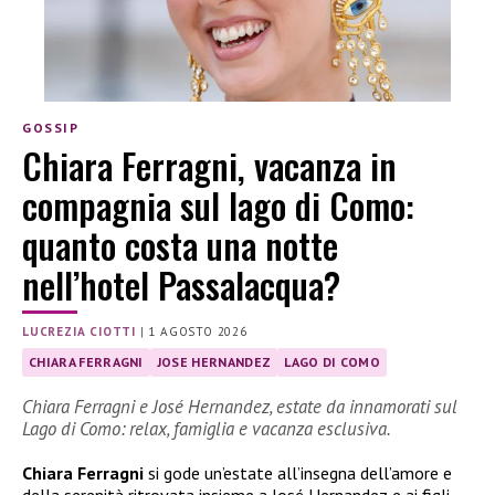
GOSSIP
Chiara Ferragni, vacanza in
compagnia sul lago di Como:
quanto costa una notte
nell’hotel Passalacqua?
LUCREZIA CIOTTI
|
1 AGOSTO 2026
CHIARA FERRAGNI
JOSE HERNANDEZ
LAGO DI COMO
Chiara Ferragni e José Hernandez, estate da innamorati sul
Lago di Como: relax, famiglia e vacanza esclusiva.
Chiara Ferragni
si gode un’estate all’insegna dell’amore e
della serenità ritrovata insieme a José Hernandez e ai figli