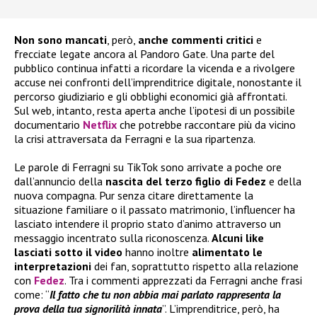
Non sono mancati
, però,
anche commenti critici
e
frecciate legate ancora al Pandoro Gate. Una parte del
pubblico continua infatti a ricordare la vicenda e a rivolgere
accuse nei confronti dell’imprenditrice digitale, nonostante il
percorso giudiziario e gli obblighi economici già affrontati.
Sul web, intanto, resta aperta anche l’ipotesi di un possibile
documentario
Netflix
che potrebbe raccontare più da vicino
la crisi attraversata da Ferragni e la sua ripartenza.
Le parole di Ferragni su TikTok sono arrivate a poche ore
dall’annuncio della
nascita del terzo figlio di Fedez
e della
nuova compagna. Pur senza citare direttamente la
situazione familiare o il passato matrimonio, l’influencer ha
lasciato intendere il proprio stato d’animo attraverso un
messaggio incentrato sulla riconoscenza.
Alcuni like
lasciati sotto il video
hanno inoltre
alimentato le
interpretazioni
dei fan, soprattutto rispetto alla relazione
con
Fedez
. Tra i commenti apprezzati da Ferragni anche frasi
come: “
Il fatto che tu non abbia mai parlato rappresenta la
prova della tua signorilità innata
”. L’imprenditrice, però, ha