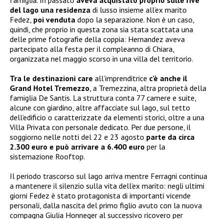
del lago una residenza
di lusso insieme all’ex marito
Fedez,
poi venduta
dopo la separazione. Non è un caso,
quindi, che proprio in questa zona sia stata scattata una
delle prime fotografie della coppia: Hernandez aveva
partecipato alla festa per il compleanno di Chiara,
organizzata nel maggio scorso in una villa del territorio.
Tra le destinazioni care
all’imprenditrice
c’è anche il
Grand Hotel Tremezzo
, a Tremezzina, altra proprietà della
famiglia De Santis. La struttura conta 77 camere e suite,
alcune con giardino, altre affacciate sul lago, sul tetto
dell’edificio o caratterizzate da elementi storici, oltre a una
Villa Privata con personale dedicato. Per due persone, il
soggiorno nelle notti del 22 e 23 agosto
parte da circa
2.300 euro e può arrivare a 6.400 euro
per la
sistemazione Rooftop.
Il periodo trascorso sul lago arriva mentre Ferragni continua
a mantenere il silenzio sulla vita dell’ex marito: negli ultimi
giorni Fedez è stato protagonista di importanti vicende
personali, dalla nascita del primo figlio avuto con la nuova
compagna Giulia Honneger al successivo ricovero per