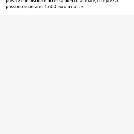
private con piscina e accesso diretto al mare, i cui prezzi
possono superare i 1.600 euro a notte.