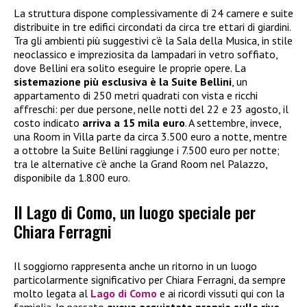
La struttura dispone complessivamente di 24 camere e suite
distribuite in tre edifici circondati da circa tre ettari di giardini.
Tra gli ambienti più suggestivi c’è la Sala della Musica, in stile
neoclassico e impreziosita da lampadari in vetro soffiato,
dove Bellini era solito eseguire le proprie opere. La
sistemazione più esclusiva è la Suite Bellini
, un
appartamento di 250 metri quadrati con vista e ricchi
affreschi: per due persone, nelle notti del 22 e 23 agosto, il
costo indicato
arriva a 15 mila euro
. A settembre, invece,
una Room in Villa parte da circa 3.500 euro a notte, mentre
a ottobre la Suite Bellini raggiunge i 7.500 euro per notte;
tra le alternative c’è anche la Grand Room nel Palazzo,
disponibile da 1.800 euro.
Il Lago di Como, un luogo speciale per
Chiara Ferragni
Il soggiorno rappresenta anche un ritorno in un luogo
particolarmente significativo per Chiara Ferragni, da sempre
molto legata al
Lago di Como
e ai ricordi vissuti qui con la
famiglia. In passato
aveva acquistato proprio sulle rive