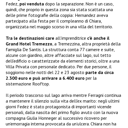
Fedez,
poi venduta
dopo la separazione. Non è un caso,
quindi, che proprio in questa zona sia stata scattata una
delle prime fotografie della coppia: Hernandez aveva
partecipato alla festa per il compleanno di Chiara,
organizzata nel maggio scorso in una villa del territorio.
Tra le destinazioni care
all’imprenditrice
c’è anche il
Grand Hotel Tremezzo
, a Tremezzina, altra proprietà della
famiglia De Santis. La struttura conta 77 camere e suite,
alcune con giardino, altre affacciate sul lago, sul tetto
dell’edificio o caratterizzate da elementi storici, oltre a una
Villa Privata con personale dedicato. Per due persone, il
soggiorno nelle notti del 22 e 23 agosto
parte da circa
2.300 euro e può arrivare a 6.400 euro
per la
sistemazione Rooftop.
Il periodo trascorso sul lago arriva mentre Ferragni continua
a mantenere il silenzio sulla vita dell’ex marito: negli ultimi
giorni Fedez è stato protagonista di importanti vicende
personali, dalla nascita del primo figlio avuto con la nuova
compagna Giulia Honneger al successivo ricovero per
un’emorragia interna provocata da un’ulcera. Chiara non ha