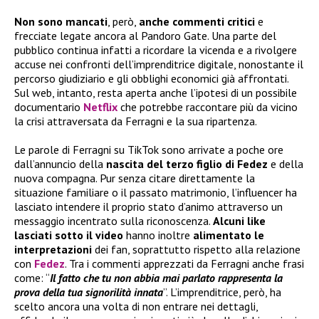
Non sono mancati
, però,
anche commenti critici
e
frecciate legate ancora al Pandoro Gate. Una parte del
pubblico continua infatti a ricordare la vicenda e a rivolgere
accuse nei confronti dell’imprenditrice digitale, nonostante il
percorso giudiziario e gli obblighi economici già affrontati.
Sul web, intanto, resta aperta anche l’ipotesi di un possibile
documentario
Netflix
che potrebbe raccontare più da vicino
la crisi attraversata da Ferragni e la sua ripartenza.
Le parole di Ferragni su TikTok sono arrivate a poche ore
dall’annuncio della
nascita del terzo figlio di Fedez
e della
nuova compagna. Pur senza citare direttamente la
situazione familiare o il passato matrimonio, l’influencer ha
lasciato intendere il proprio stato d’animo attraverso un
messaggio incentrato sulla riconoscenza.
Alcuni like
lasciati sotto il video
hanno inoltre
alimentato le
interpretazioni
dei fan, soprattutto rispetto alla relazione
con
Fedez
. Tra i commenti apprezzati da Ferragni anche frasi
come: “
Il fatto che tu non abbia mai parlato rappresenta la
prova della tua signorilità innata
”. L’imprenditrice, però, ha
scelto ancora una volta di non entrare nei dettagli,