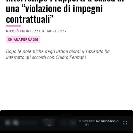
una “violazione di impegni
contrattuali”
NICOLÒ FIGINI
|
22 DICEMBRE 2023
CHIARA FERRAGNI
Dopo le polemiche degli ultimi giorni un’azienda ha
interrotto gli accordi con Chiara Ferragni
0:15 /
Ad
hub
Media
POWERED
1
/
2
1:40
BY