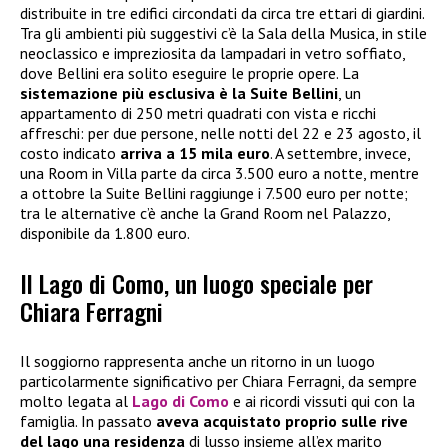
distribuite in tre edifici circondati da circa tre ettari di giardini.
Tra gli ambienti più suggestivi c’è la Sala della Musica, in stile
neoclassico e impreziosita da lampadari in vetro soffiato,
dove Bellini era solito eseguire le proprie opere. La
sistemazione più esclusiva è la Suite Bellini
, un
appartamento di 250 metri quadrati con vista e ricchi
affreschi: per due persone, nelle notti del 22 e 23 agosto, il
costo indicato
arriva a 15 mila euro
. A settembre, invece,
una Room in Villa parte da circa 3.500 euro a notte, mentre
a ottobre la Suite Bellini raggiunge i 7.500 euro per notte;
tra le alternative c’è anche la Grand Room nel Palazzo,
disponibile da 1.800 euro.
Il Lago di Como, un luogo speciale per
Chiara Ferragni
Il soggiorno rappresenta anche un ritorno in un luogo
particolarmente significativo per Chiara Ferragni, da sempre
molto legata al
Lago di Como
e ai ricordi vissuti qui con la
famiglia. In passato
aveva acquistato proprio sulle rive
del lago una residenza
di lusso insieme all’ex marito