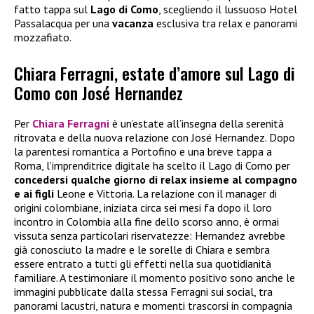
fatto tappa sul
Lago di Como
, scegliendo il lussuoso Hotel
Passalacqua per una
vacanza
esclusiva tra relax e panorami
mozzafiato.
Chiara Ferragni, estate d’amore sul Lago di
Como con José Hernandez
Per
Chiara Ferragni
è un’estate all’insegna della serenità
ritrovata e della nuova relazione con José Hernandez. Dopo
la parentesi romantica a Portofino e una breve tappa a
Roma, l’imprenditrice digitale ha scelto il Lago di Como per
concedersi qualche giorno di relax insieme al compagno
e ai figli
Leone e Vittoria. La relazione con il manager di
origini colombiane, iniziata circa sei mesi fa dopo il loro
incontro in Colombia alla fine dello scorso anno, è ormai
vissuta senza particolari riservatezze: Hernandez avrebbe
già conosciuto la madre e le sorelle di Chiara e sembra
essere entrato a tutti gli effetti nella sua quotidianità
familiare. A testimoniare il momento positivo sono anche le
immagini pubblicate dalla stessa Ferragni sui social, tra
panorami lacustri, natura e momenti trascorsi in compagnia