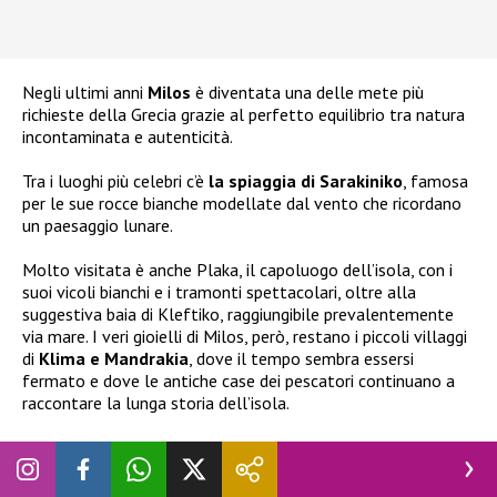
Negli ultimi anni
Milos
è diventata una delle mete più
richieste della Grecia grazie al perfetto equilibrio tra natura
incontaminata e autenticità.
Tra i luoghi più celebri c’è
la spiaggia di Sarakiniko
, famosa
per le sue rocce bianche modellate dal vento che ricordano
un paesaggio lunare.
Molto visitata è anche Plaka, il capoluogo dell’isola, con i
suoi vicoli bianchi e i tramonti spettacolari, oltre alla
suggestiva baia di Kleftiko, raggiungibile prevalentemente
via mare. I veri gioielli di Milos, però, restano i piccoli villaggi
di
Klima e Mandrakia
, dove il tempo sembra essersi
fermato e dove le antiche case dei pescatori continuano a
raccontare la lunga storia dell’isola.
Il
viaggio di
Chiara Ferragni
è proseguito anche a Kimolos,
una piccola isola situata a meno di un chilometro da Milos
ma ancora lontana dai grandi flussi turistici. Qui il ritmo è