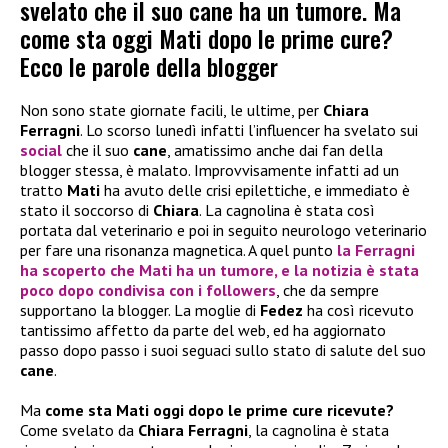
svelato che il suo cane ha un tumore. Ma
come sta oggi Mati dopo le prime cure?
Ecco le parole della blogger
Non sono state giornate facili, le ultime, per
Chiara
Ferragni
. Lo scorso lunedì infatti l’influencer ha svelato sui
social
che il suo
cane
, amatissimo anche dai fan della
blogger stessa, è malato. Improvvisamente infatti ad un
tratto
Mati
ha avuto delle crisi epilettiche, e immediato è
stato il soccorso di
Chiara
. La cagnolina è stata così
portata dal veterinario e poi in seguito neurologo veterinario
per fare una risonanza magnetica. A quel punto
la
Ferragni
ha scoperto che Mati ha un tumore
, e la notizia è stata
poco dopo condivisa con i followers
, che da sempre
supportano la blogger. La moglie di
Fedez
ha così ricevuto
tantissimo affetto da parte del web, ed ha aggiornato
passo dopo passo i suoi seguaci sullo stato di salute del suo
cane
.
Ma
come sta Mati oggi dopo le prime cure ricevute?
Come svelato da
Chiara Ferragni
, la cagnolina è stata