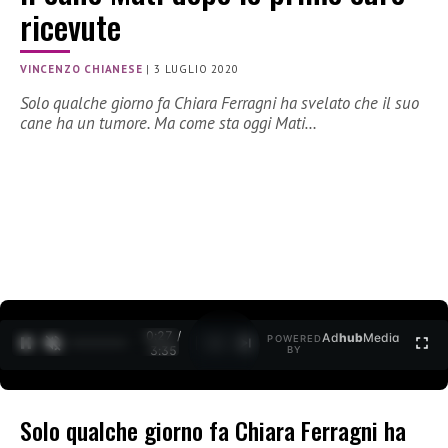
ricevute
VINCENZO CHIANESE
|
3 LUGLIO 2020
Solo qualche giorno fa Chiara Ferragni ha svelato che il suo
cane ha un tumore. Ma come sta oggi Mati…
0:27 /
Ad
hub
Media
POWERED
1
/
2
3:35
BY
Solo qualche giorno fa Chiara Ferragni ha