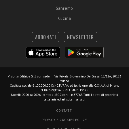
Sanremo
Cucina
ABBONATI
NEWSLETTER
Visibilia Editrice S.r.l.
con sede in Via Privata Giovannino De Grassi 12/12A, 20123
Milano.
Capitale sociale € 100.000,00 I.V. - C.F./P.IVA ed iscrizione alla C.C.I.A.A. di Milano
N.10269990965 - REA MI-2519578.
Novella 2000 © 2026. Iscritta al ROC con il n.37767. Tutti i diritti di proprietà
letteraria ed artistica riservati.
CONTATTI
PRIVACY E COOKIES POLICY