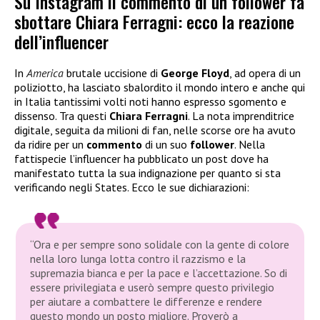
Su Instagram il commento di un follower fa
sbottare Chiara Ferragni: ecco la reazione
dell’influencer
In
America
brutale uccisione di
George Floyd
, ad opera di un
poliziotto, ha lasciato sbalordito il mondo intero e anche qui
in Italia tantissimi volti noti hanno espresso sgomento e
dissenso. Tra questi
Chiara Ferragni
. La nota imprenditrice
digitale, seguita da milioni di fan, nelle scorse ore ha avuto
da ridire per un
commento
di un suo
follower
. Nella
fattispecie l’influencer ha pubblicato un post dove ha
manifestato tutta la sua indignazione per quanto si sta
verificando negli States. Ecco le sue dichiarazioni:
“Ora e per sempre sono solidale con la gente di colore
nella loro lunga lotta contro il razzismo e la
supremazia bianca e per la pace e l’accettazione. So di
essere privilegiata e userò sempre questo privilegio
per aiutare a combattere le differenze e rendere
questo mondo un posto migliore. Proverò a