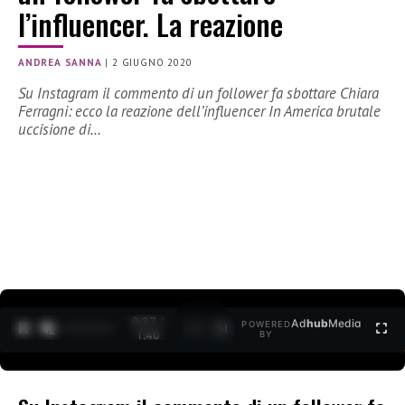
l’influencer. La reazione
ANDREA SANNA
|
2 GIUGNO 2020
Su Instagram il commento di un follower fa sbottare Chiara
Ferragni: ecco la reazione dell’influencer In America brutale
uccisione di…
0:27 /
Ad
hub
Media
POWERED
1
/
2
1:40
BY