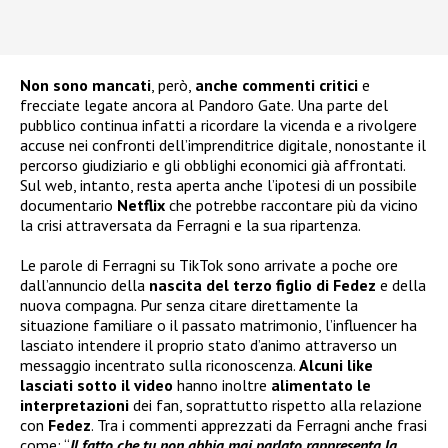
Non sono mancati
, però,
anche commenti critici
e
frecciate legate ancora al Pandoro Gate. Una parte del
pubblico continua infatti a ricordare la vicenda e a rivolgere
accuse nei confronti dell’imprenditrice digitale, nonostante il
percorso giudiziario e gli obblighi economici già affrontati.
Sul web, intanto, resta aperta anche l’ipotesi di un possibile
documentario
Netflix
che potrebbe raccontare più da vicino
la crisi attraversata da Ferragni e la sua ripartenza.
Le parole di Ferragni su TikTok sono arrivate a poche ore
dall’annuncio della
nascita del terzo figlio di Fedez
e della
nuova compagna. Pur senza citare direttamente la
situazione familiare o il passato matrimonio, l’influencer ha
lasciato intendere il proprio stato d’animo attraverso un
messaggio incentrato sulla riconoscenza.
Alcuni like
lasciati sotto il video
hanno inoltre
alimentato le
interpretazioni
dei fan, soprattutto rispetto alla relazione
con
Fedez
. Tra i commenti apprezzati da Ferragni anche frasi
come: “
Il fatto che tu non abbia mai parlato rappresenta la