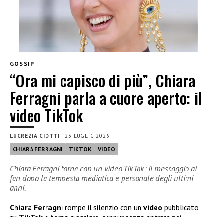
GOSSIP
“Ora mi capisco di più”, Chiara
Ferragni parla a cuore aperto: il
video TikTok
LUCREZIA CIOTTI
|
23 LUGLIO 2026
CHIARA FERRAGNI
TIKTOK
VIDEO
Chiara Ferragni torna con un video TikTok: il messaggio ai
fan dopo la tempesta mediatica e personale degli ultimi
anni.
Chiara Ferragni
rompe il silenzio con un
video
pubblicato
su
TikTok
e torna a parlare, seppur senza entrare nei