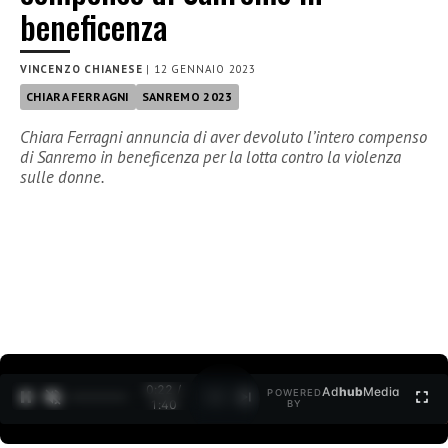
beneficenza
VINCENZO CHIANESE
|
12 GENNAIO 2023
CHIARA FERRAGNI
SANREMO 2023
Chiara Ferragni annuncia di aver devoluto l’intero compenso
di Sanremo in beneficenza per la lotta contro la violenza
sulle donne.
0:23 /
Ad
hub
Media
POWERED
1
/
2
1:40
BY