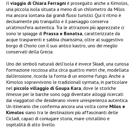
Il
viaggio di
Chiara Ferragni
è proseguito anche a Kimolos,
una piccola isola situata a meno di un chilometro da Milos
ma ancora lontana dai grandi flussi turistici. Qui il ritmo è
decisamente più tranquillo e il paesaggio conserva
un’atmosfera autentica. Tra le attrazioni più apprezzate ci
sono le spiagge di
Prassa e Bonatsa
, caratterizzate da
acque trasparenti e sabbia chiarissima, oltre al suggestivo
borgo di Chorio con il suo antico kastro, uno dei meglio
conservati della Grecia.
Uno dei simboli naturali dell’isola è invece Skiadi, una curiosa
formazione rocciosa alta circa quattro metri che, modellata
dall’erosione, ricorda la forma di un enorme fungo. Anche a
Kimolos sopravvivono le tradizionali syrmata, in particolare
nel
piccolo villaggio di Goupa Kara
, dove le storiche
rimesse per le barche sono oggi diventate alloggi ricercati
dai viaggiatori che desiderano vivere un’esperienza autentica.
Un itinerario che conferma ancora una volta come
Milos e
Kimolos
siano tra le destinazioni più affascinanti delle
Cicladi, capaci di coniugare storia, mare cristallino e
ospitalità di alto livello.