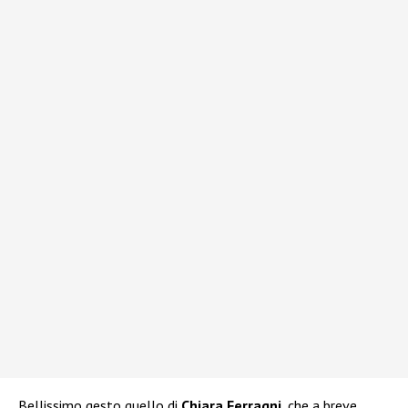
Bellissimo gesto quello di
Chiara Ferragni
, che a breve