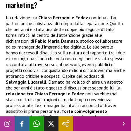
marketing?
La relazione tra
Chiara Ferragni e
Fedez
continua a far
parlare anche a distanza di tempo dalla separazione. Quella
che per anni è stata una delle coppie più seguite d’Italia
torna infatti al centro dell’attenzione grazie alle
dichiarazioni di
Fabio Maria Damato
, storico collaboratore
ed ex manager dell’imprenditrice digitale. Le sue parole
hanno riacceso il dibattito sulla natura del rapporto tra i due
ex coniugi, una storia che nel corso degli anni è stata spesso
raccontata attraverso social network, eventi pubblici e
progetti condivisi, conquistando milioni di follower ma anche
attirando critiche e sospetti. Ospite del podcast di
Selvaggia Lucarelli
, Damato ha voluto chiarire un aspetto
che per anni è stato oggetto di discussione: secondo lui, la
relazione tra Chiara Ferragni e Fedez
non sarebbe mai
stata costruita per ragioni di marketing o convenienza
professionale. L’ex manager ha infatti raccontato di aver
assistito in prima persona al
forte coinvolgimento
sentimentale dell’influencer
nei confronti del rapper.
“
Chiara era innamorata persa di Federico, ha lottato per stare
con lui
“, ha dichiarato.