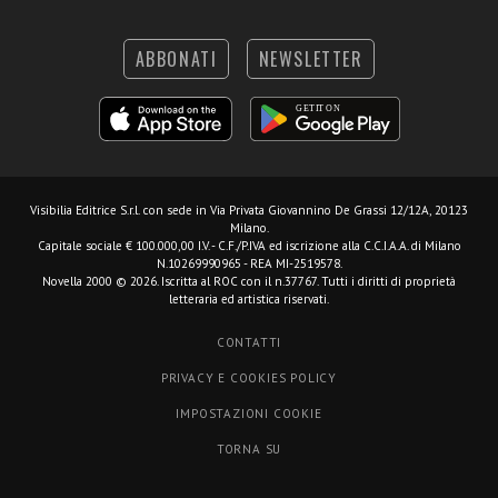
ABBONATI
NEWSLETTER
Visibilia Editrice S.r.l.
con sede in Via Privata Giovannino De Grassi 12/12A, 20123
Milano.
Capitale sociale € 100.000,00 I.V. - C.F./P.IVA ed iscrizione alla C.C.I.A.A. di Milano
N.10269990965 - REA MI-2519578.
Novella 2000 © 2026. Iscritta al ROC con il n.37767. Tutti i diritti di proprietà
letteraria ed artistica riservati.
CONTATTI
PRIVACY E COOKIES POLICY
IMPOSTAZIONI COOKIE
TORNA SU