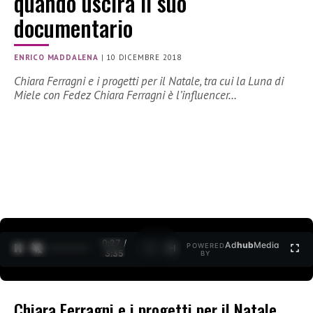
quando uscirà il suo
documentario
ENRICO MADDALENA
|
10 DICEMBRE 2018
Chiara Ferragni e i progetti per il Natale, tra cui la Luna di
Miele con Fedez Chiara Ferragni è l’influencer…
0:27 /
Ad
hub
Media
POWERED
1
/
2
3:35
BY
Chiara Ferragni e i progetti per il Natale,