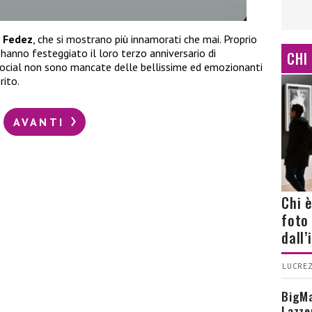
e
Fedez
, che si mostrano più innamorati che mai. Proprio
hanno festeggiato il loro terzo anniversario di
CHI
social non sono mancate delle bellissime ed emozionanti
rito.
AVANTI
Chi 
foto
dall
LUCREZ
BigMa
Lazze