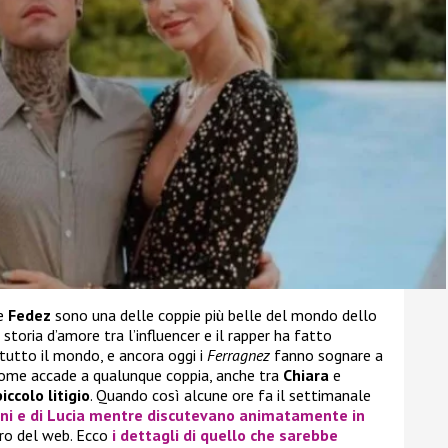
e
Fedez
sono una delle coppie più belle del mondo dello
toria d’amore tra l’influencer e il rapper ha fatto
n tutto il mondo, e ancora oggi i
Ferragnez
fanno sognare a
a come accade a qualunque coppia, anche tra
Chiara
e
piccolo litigio
. Quando così alcune ore fa il settimanale
ni
e di
Lucia
mentre discutevano animatamente in
giro del web. Ecco
i dettagli di quello che sarebbe