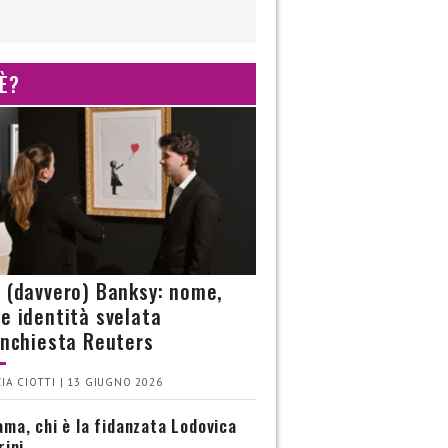
 È?
è (davvero) Banksy: nome,
 e identità svelata
’inchiesta Reuters
IA CIOTTI | 13 GIUGNO 2026
ma, chi è la fidanzata Lodovica
rini