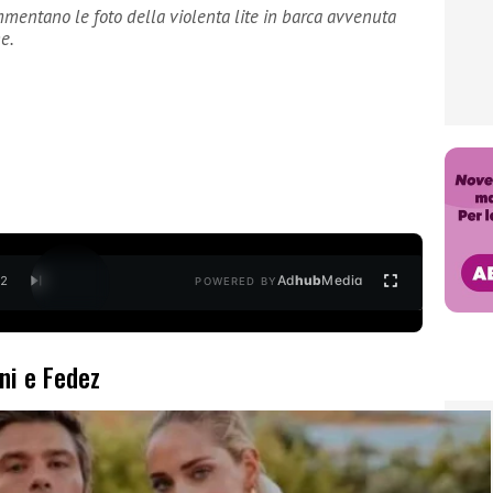
mmentano le foto della violenta lite in barca avvenuta
e.
Ad
hub
Media
/
2
POWERED BY
ni e Fedez