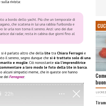
sulla rivista:
to a bordo dello yacht. Più che un temporale di
agano, che scatena in lui una rabbia furibonda e
CUC
po le urla non torna il sereno. Anzi: uno dei due
risce dai radar, resta in cabina due giorni fino al
 si è parlato altro che della
lite
tra
Chiara Ferragni
e
nato il sereno, segno dunque che
si è trattato solo di una
 marito e moglie
. Ciò nonostante
sia l’imprenditrice
 commentare a loro modo le foto della lite in barca
.
o alcuni simpatici meme, che in queste ore hanno
Come
ne dei
Ferragnez
:
buon
LUCREZ
Tiram