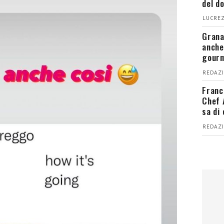
del d
LUCREZ
Grana
anche
gour
REDAZI
Franc
Chef 
sa di
REDAZI