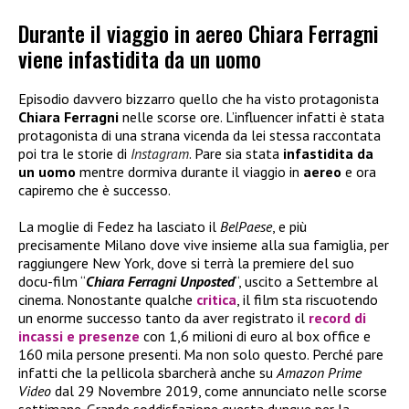
Durante il viaggio in aereo Chiara Ferragni
viene infastidita da un uomo
Episodio davvero bizzarro quello che ha visto protagonista
Chiara Ferragni
nelle scorse ore. L’influencer infatti è stata
protagonista di una strana vicenda da lei stessa raccontata
poi tra le storie di
Instagram
. Pare sia stata
infastidita da
un uomo
mentre dormiva durante il viaggio in
aereo
e ora
capiremo che è successo.
La moglie di Fedez ha lasciato il
BelPaese
, e più
precisamente Milano dove vive insieme alla sua famiglia, per
raggiungere New York, dove si terrà la premiere del suo
docu-film “
Chiara Ferragni Unposted
“, uscito a Settembre al
cinema. Nonostante qualche
critica
, il film sta riscuotendo
un enorme successo tanto da aver registrato il
record di
incassi e presenze
con 1,6 milioni di euro al box office e
160 mila persone presenti. Ma non solo questo. Perché pare
infatti che la pellicola sbarcherà anche su
Amazon Prime
Video
dal 29 Novembre 2019, come annunciato nelle scorse