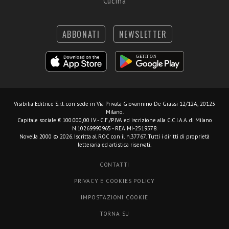
Cucina
ABBONATI
NEWSLETTER
Visibilia Editrice S.r.l.
con sede in Via Privata Giovannino De Grassi 12/12A, 20123
Milano.
Capitale sociale € 100.000,00 I.V. - C.F./P.IVA ed iscrizione alla C.C.I.A.A. di Milano
N.10269990965 - REA MI-2519578.
Novella 2000 © 2026. Iscritta al ROC con il n.37767. Tutti i diritti di proprietà
letteraria ed artistica riservati.
CONTATTI
PRIVACY E COOKIES POLICY
IMPOSTAZIONI COOKIE
TORNA SU