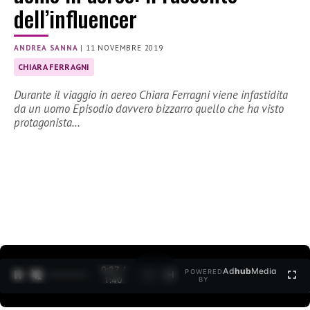
dell’influencer
ANDREA SANNA
|
11 NOVEMBRE 2019
CHIARA FERRAGNI
Durante il viaggio in aereo Chiara Ferragni viene infastidita
da un uomo Episodio davvero bizzarro quello che ha visto
protagonista…
0:27 /
Ad
hub
Media
POWERED
1
/
2
1:40
BY