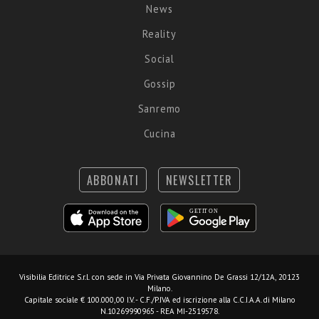
News
Reality
Social
Gossip
Sanremo
Cucina
ABBONATI
NEWSLETTER
Visibilia Editrice S.r.l.
con sede in Via Privata Giovannino De Grassi 12/12A, 20123
Milano.
Capitale sociale € 100.000,00 I.V. - C.F./P.IVA ed iscrizione alla C.C.I.A.A. di Milano
N.10269990965 - REA MI-2519578.