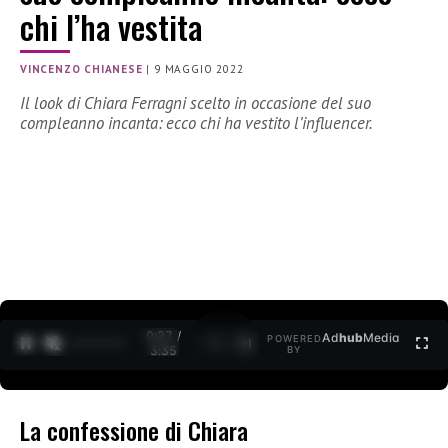
chi l’ha vestita
VINCENZO CHIANESE
|
9 MAGGIO 2022
Il look di Chiara Ferragni scelto in occasione del suo
compleanno incanta: ecco chi ha vestito l’influencer.
0:27 /
Ad
hub
Media
POWERED
1
/
2
3:35
BY
La confessione di Chiara