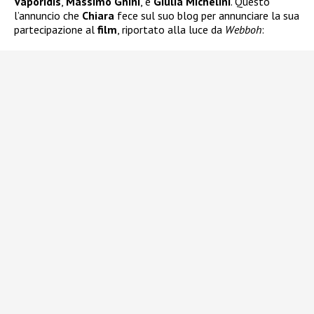
Vaporidis
,
Massimo Ghini
, e
Giulia Michelini
. Questo
l’annuncio che
Chiara
fece sul suo blog per annunciare la sua
partecipazione al
film
, riportato alla luce da
Webboh
: