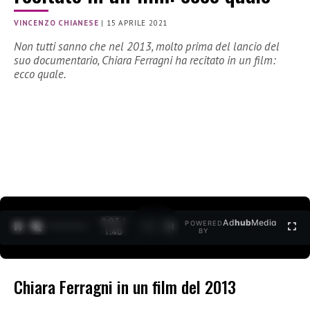
VINCENZO CHIANESE
|
15 APRILE 2021
Non tutti sanno che nel 2013, molto prima del lancio del
suo documentario, Chiara Ferragni ha recitato in un film:
ecco quale.
0:04 /
Ad
hub
Media
POWERED
1
/
2
1:40
BY
Chiara Ferragni in un film del 2013