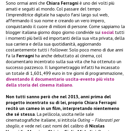
Sono ormai anni che
Chiara Ferragni
è uno dei volti più
amati e seguiti al mondo. Col passare del tempo
l’imprenditrice digitale ha saputo farsi largo sul web,
affermando il suo nome e creando un vero impero,
conquistando il cuore di milioni di persone. Come sappiamo la
blogger italiana giorno dopo giorno condivide sui
social
tutti
i momenti più belli ed importanti della sua vita privata, della
sua carriera e della sua quotidianità, aggiornando
costantemente tutti i follower. Solo poco meno di due anni
fa la
Ferragni
ha anche debuttato al cinema, col
documentario incentrato sulla sua vita che ha ottenuto un
successo pazzesco. Il lungometraggio infatti ha incassato
un totale di 1,601,499 euro in tre giorni di programmazione,
diventando il documentario uscita-evento più visto
della storia del cinema italiano
.
Non tutti sanno però che nel 2013, anni prima del
progetto incentrato su di lei, proprio Chiara Ferragni
recitò un cameo in un film, interpretando nientemeno
che sé stessa
. La pellicola, uscita nelle sale
cinematografiche italiane, si intitola
Outing – Fidanzati per
sbaglio
, e vede nel cast nomi del calibro di
Nicolas