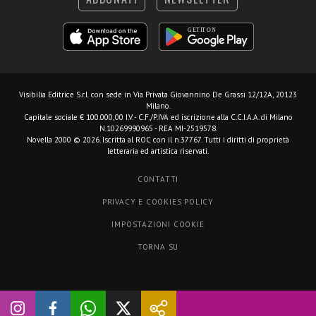
Visibilia Editrice S.r.l.
con sede in Via Privata Giovannino De Grassi 12/12A, 20123
Milano.
Capitale sociale € 100.000,00 I.V. - C.F./P.IVA ed iscrizione alla C.C.I.A.A. di Milano
N.10269990965 - REA MI-2519578.
Novella 2000 © 2026. Iscritta al ROC con il n.37767. Tutti i diritti di proprietà
letteraria ed artistica riservati.
CONTATTI
PRIVACY E COOKIES POLICY
IMPOSTAZIONI COOKIE
TORNA SU