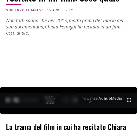
VINCENZO CHIANESE
|
15 APRILE 2021
Non tutti sanno che nel 2013, molto prima del lancio del
suo documentario, Chiara Ferragni ha recitato in un film:
ecco quale.
0:27 /
Ad
hub
Media
POWERED
1
/
2
3:35
BY
La trama del film in cui ha recitato Chiara