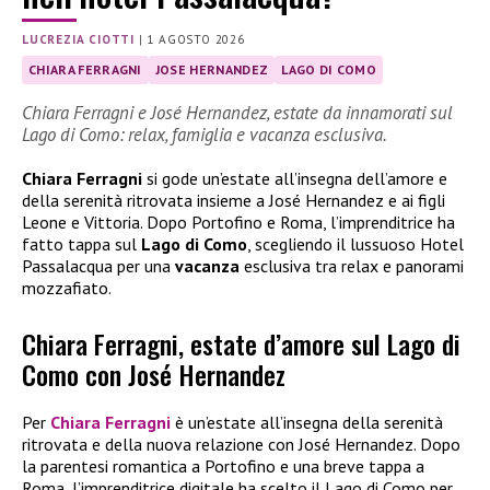
LUCREZIA CIOTTI
|
1 AGOSTO 2026
CHIARA FERRAGNI
JOSE HERNANDEZ
LAGO DI COMO
Chiara Ferragni e José Hernandez, estate da innamorati sul
Lago di Como: relax, famiglia e vacanza esclusiva.
Chiara Ferragni
si gode un’estate all’insegna dell’amore e
della serenità ritrovata insieme a José Hernandez e ai figli
Leone e Vittoria. Dopo Portofino e Roma, l’imprenditrice ha
fatto tappa sul
Lago di Como
, scegliendo il lussuoso Hotel
Passalacqua per una
vacanza
esclusiva tra relax e panorami
mozzafiato.
Chiara Ferragni, estate d’amore sul Lago di
Como con José Hernandez
Per
Chiara Ferragni
è un’estate all’insegna della serenità
ritrovata e della nuova relazione con José Hernandez. Dopo
la parentesi romantica a Portofino e una breve tappa a
Roma, l’imprenditrice digitale ha scelto il Lago di Como per