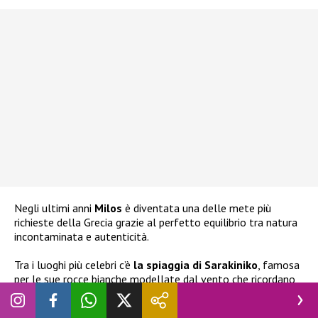
Negli ultimi anni
Milos
è diventata una delle mete più
richieste della Grecia grazie al perfetto equilibrio tra natura
incontaminata e autenticità.
Tra i luoghi più celebri c’è
la spiaggia di Sarakiniko
, famosa
per le sue rocce bianche modellate dal vento che ricordano
un paesaggio lunare.