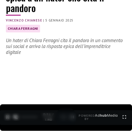
pandoro
VINCENZO CHIANESE
|
5 GENNAIO 2025
CHIARA FERRAGNI
Un hater di Chiara Ferragni cita il pandoro in un commento
sui social e arriva la risposta epica dell’imprenditrice
digitale
0:15 /
Ad
hub
Media
POWERED
1
/
2
1:40
BY