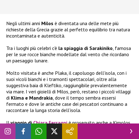
Negli ultimi anni
Milos
è diventata una delle mete più
richieste della Grecia grazie al perfetto equilibrio tra natura
incontaminata e autenticità.
Tra i luoghi più celebri c’è
la spiaggia di Sarakiniko
, famosa
per le sue rocce bianche modellate dal vento che ricordano
un paesaggio lunare.
Molto visitata è anche Plaka, il capoluogo dell’isola, con i
suoi vicoli bianchi e i tramonti spettacolari, oltre alla
suggestiva baia di Kleftiko, raggiungibile prevalentemente
via mare. I veri gioielli di Milos, però, restano i piccoli villaggi
di
Klima e Mandrakia
, dove il tempo sembra essersi
fermato e dove le antiche case dei pescatori continuano a
raccontare la lunga storia dell’isola.
Il
viaggio di
Chiara Ferragni
è proseguito anche a Kimolos,
una piccola isola situata a meno di un chilometro da Milos
ma ancora lontana dai grandi flussi turistici. Qui il ritmo è