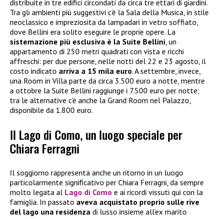
distribuite in tre edifici circondati da circa tre ettari di giardini.
Tra gli ambienti più suggestivi c’è la Sala della Musica, in stile
neoclassico e impreziosita da lampadari in vetro soffiato,
dove Bellini era solito eseguire le proprie opere. La
sistemazione più esclusiva è la Suite Bellini
, un
appartamento di 250 metri quadrati con vista e ricchi
affreschi: per due persone, nelle notti del 22 e 23 agosto, il
costo indicato
arriva a 15 mila euro
. A settembre, invece,
una Room in Villa parte da circa 3.500 euro a notte, mentre
a ottobre la Suite Bellini raggiunge i 7.500 euro per notte;
tra le alternative c’è anche la Grand Room nel Palazzo,
disponibile da 1.800 euro.
Il Lago di Como, un luogo speciale per
Chiara Ferragni
Il soggiorno rappresenta anche un ritorno in un luogo
particolarmente significativo per Chiara Ferragni, da sempre
molto legata al
Lago di Como
e ai ricordi vissuti qui con la
famiglia. In passato
aveva acquistato proprio sulle rive
del lago una residenza
di lusso insieme all’ex marito