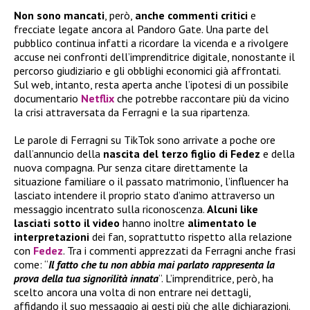
Non sono mancati
, però,
anche commenti critici
e
frecciate legate ancora al Pandoro Gate. Una parte del
pubblico continua infatti a ricordare la vicenda e a rivolgere
accuse nei confronti dell’imprenditrice digitale, nonostante il
percorso giudiziario e gli obblighi economici già affrontati.
Sul web, intanto, resta aperta anche l’ipotesi di un possibile
documentario
Netflix
che potrebbe raccontare più da vicino
la crisi attraversata da Ferragni e la sua ripartenza.
Le parole di Ferragni su TikTok sono arrivate a poche ore
dall’annuncio della
nascita del terzo figlio di Fedez
e della
nuova compagna. Pur senza citare direttamente la
situazione familiare o il passato matrimonio, l’influencer ha
lasciato intendere il proprio stato d’animo attraverso un
messaggio incentrato sulla riconoscenza.
Alcuni like
lasciati sotto il video
hanno inoltre
alimentato le
interpretazioni
dei fan, soprattutto rispetto alla relazione
con
Fedez
. Tra i commenti apprezzati da Ferragni anche frasi
come: “
Il fatto che tu non abbia mai parlato rappresenta la
prova della tua signorilità innata
”. L’imprenditrice, però, ha
scelto ancora una volta di non entrare nei dettagli,
affidando il suo messaggio ai gesti più che alle dichiarazioni.