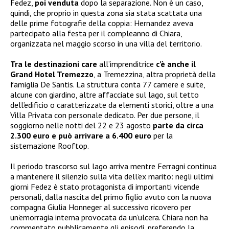
Fedez,
poi venduta
dopo la separazione. Non è un caso,
quindi, che proprio in questa zona sia stata scattata una
delle prime fotografie della coppia: Hernandez aveva
partecipato alla festa per il compleanno di Chiara,
organizzata nel maggio scorso in una villa del territorio.
Tra le destinazioni care
all’imprenditrice
c’è anche il
Grand Hotel Tremezzo
, a Tremezzina, altra proprietà della
famiglia De Santis. La struttura conta 77 camere e suite,
alcune con giardino, altre affacciate sul lago, sul tetto
dell’edificio o caratterizzate da elementi storici, oltre a una
Villa Privata con personale dedicato. Per due persone, il
soggiorno nelle notti del 22 e 23 agosto
parte da circa
2.300 euro e può arrivare a 6.400 euro
per la
sistemazione Rooftop.
Il periodo trascorso sul lago arriva mentre Ferragni continua
a mantenere il silenzio sulla vita dell’ex marito: negli ultimi
giorni Fedez è stato protagonista di importanti vicende
personali, dalla nascita del primo figlio avuto con la nuova
compagna Giulia Honneger al successivo ricovero per
un’emorragia interna provocata da un’ulcera. Chiara non ha
commentato pubblicamente gli episodi, preferendo la