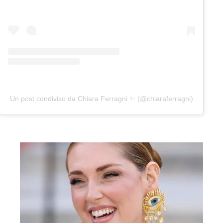
Un post condiviso da Chiara Ferragni ✨ (@chiaraferragni)