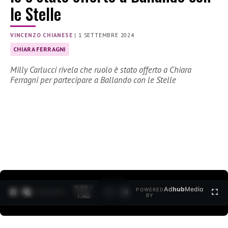
le Stelle
VINCENZO CHIANESE
|
1 SETTEMBRE 2024
CHIARA FERRAGNI
Milly Carlucci rivela che ruolo è stato offerto a Chiara
Ferragni per partecipare a Ballando con le Stelle
0:30 /
Ad
hub
Media
POWERED
1
/
2
1:40
BY