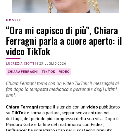
GOSSIP
“Ora mi capisco di più”, Chiara
Ferragni parla a cuore aperto: il
video TikTok
LUCREZIA CIOTTI
|
23 LUGLIO 2026
CHIARA FERRAGNI
TIKTOK
VIDEO
Chiara Ferragni torna con un video TikTok: il messaggio ai
fan dopo la tempesta mediatica e personale degli ultimi
anni.
Chiara Ferragni
rompe il silenzio con un
video
pubblicato
su
TikTok
e torna a parlare, seppur senza entrare nei
dettagli, del periodo più complesso della sua vita. Dopo il
Pandoro Gate e la fine del matrimonio con Fedez,
l’influencer ha ringraziato i fan per il sostegno ricevuto,