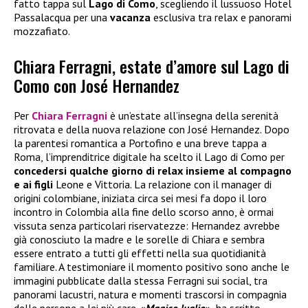
fatto tappa sul
Lago di Como
, scegliendo il lussuoso Hotel
Passalacqua per una
vacanza
esclusiva tra relax e panorami
mozzafiato.
Chiara Ferragni, estate d’amore sul Lago di
Como con José Hernandez
Per
Chiara Ferragni
è un’estate all’insegna della serenità
ritrovata e della nuova relazione con José Hernandez. Dopo
la parentesi romantica a Portofino e una breve tappa a
Roma, l’imprenditrice digitale ha scelto il Lago di Como per
concedersi qualche giorno di relax insieme al compagno
e ai figli
Leone e Vittoria. La relazione con il manager di
origini colombiane, iniziata circa sei mesi fa dopo il loro
incontro in Colombia alla fine dello scorso anno, è ormai
vissuta senza particolari riservatezze: Hernandez avrebbe
già conosciuto la madre e le sorelle di Chiara e sembra
essere entrato a tutti gli effetti nella sua quotidianità
familiare. A testimoniare il momento positivo sono anche le
immagini pubblicate dalla stessa Ferragni sui social, tra
panorami lacustri, natura e momenti trascorsi in compagnia
delle persone a lei più care. «
Magico luglio
», ha scritto