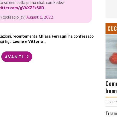
 lo screen della prima chat con Fedez
witter.com/gVAXZFx38D
v (@disagio_tv)
August 1, 2022
CUC
elazioni, recentemente
Chiara Ferragni
ha confessato
oi figli
Leone
e
Vittoria
…
AVANTI
Come
buon
LUCREZ
Tiram