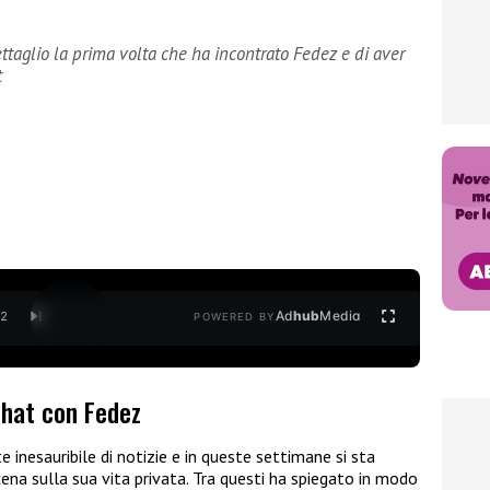
ttaglio la prima volta che ha incontrato Fedez e di aver
t
Ad
hub
Media
/
2
POWERED BY
chat con Fedez
 inesauribile di notizie e in queste settimane si sta
cena sulla sua vita privata. Tra questi ha spiegato in modo