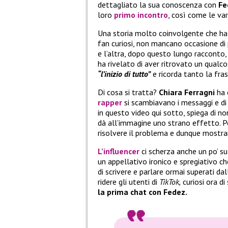
dettagliato la sua conoscenza con
Fe
loro
primo incontro
, così come le var
Una storia molto coinvolgente che ha 
fan curiosi, non mancano occasione di 
e l’altra, dopo questo lungo racconto,
ha rivelato di aver ritrovato un qualco
“l’inizio di tutto”
e ricorda tanto la fra
Di cosa si tratta?
Chiara Ferragni
ha 
rapper
si scambiavano i messaggi e di
in questo video qui sotto, spiega di no
dà all’immagine uno strano effetto. Pe
risolvere il problema e dunque mostra
L’influencer
ci scherza anche un po’ su
un appellativo ironico e spregiativo c
di scrivere e parlare ormai superati d
ridere gli utenti di
TikTok,
curiosi ora d
la prima chat con Fedez.