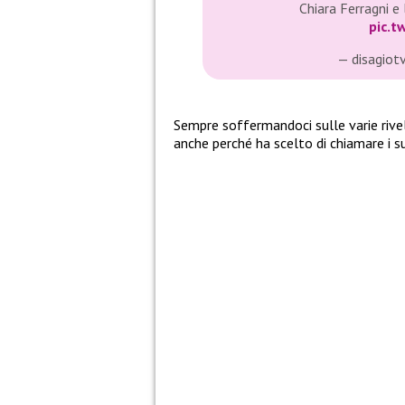
Chiara Ferragni e
pic.t
— disagiot
Sempre soffermandoci sulle varie riv
anche perché ha scelto di chiamare i su