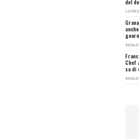
del d
LUCREZ
Grana
anche
gour
REDAZI
Franc
Chef 
sa di
REDAZI