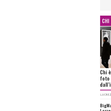
CHI
Chi 
foto
dall
LUCREZ
BigMa
Lazze