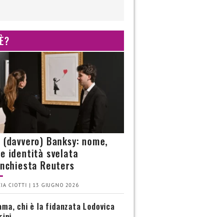
 È?
è (davvero) Banksy: nome,
 e identità svelata
’inchiesta Reuters
IA CIOTTI | 13 GIUGNO 2026
ma, chi è la fidanzata Lodovica
rini