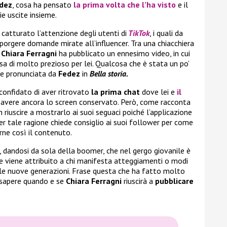
dez
, cosa ha pensato
la prima volta che l’ha visto
e il
ie uscite insieme.
catturato l’attenzione degli utenti di
TikTok
, i quali da
porgere domande mirate all’influencer. Tra una chiacchiera
Chiara Ferragni
ha pubblicato un ennesimo video, in cui
sa di molto prezioso per lei. Qualcosa che è stata un po’
se pronunciata da
Fedez
in
Bella storia.
confidato di aver ritrovato
la prima chat
dove lei e
il
 avere ancora lo screen conservato. Però, come racconta
n riuscire a mostrarlo ai suoi seguaci poiché l’applicazione
r tale ragione chiede consiglio ai suoi follower per come
rne così il contenuto.
, dandosi da sola della boomer, che nel gergo giovanile è
he viene attribuito a chi manifesta atteggiamenti o modi
alle nuove generazioni. Frase questa che ha fatto molto
i sapere quando e se
Chiara Ferragni
riuscirà a
pubblicare