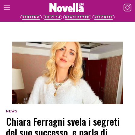
SANREMO
AMICI 24
NEWSLETTER
ABBONATI
NEWS
Chiara Ferragni svela i segreti
del suo successo, e parla di