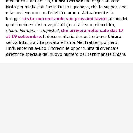
mediatica e del gossip,
Chiara Ferragni
ad oggi è un vero
idolo per migliaia di fan in tutto il pianeta, che la supportano
e la sostengono con fedeltà e amore. Attualmente la
blogger
si sta concentrando suo prossimi lavori
, alcuni dei
quali imminenti. A breve, infatti, uscirà il suo primo film,
Chiara Ferragni — Unposted
,
che arriverà nelle sale dal
17
al
19 settembre
. Il documentario ci mostrerà una
Chiara
senza filtri, tra vita privata e fama. Nel frattempo, però,
l’influencer ha avuto l’incredibile opportunità di diventare
direttrice speciale del nuovo numero del settimanale
Grazia
.