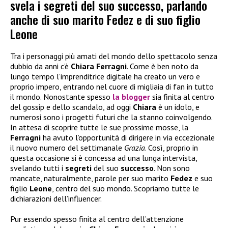
svela i segreti del suo successo, parlando
anche di suo marito Fedez e di suo figlio
Leone
Tra i personaggi più amati del mondo dello spettacolo senza
dubbio da anni c’è
Chiara Ferragni
. Come è ben noto da
lungo tempo l’imprenditrice digitale ha creato un vero e
proprio impero, entrando nel cuore di migliaia di fan in tutto
il mondo. Nonostante spesso
la blogger
sia finita al centro
del gossip e dello scandalo, ad oggi
Chiara
è un idolo, e
numerosi sono i progetti futuri che la stanno coinvolgendo.
In attesa di scoprire tutte le sue prossime mosse, la
Ferragni
ha avuto l’opportunità di dirigere in via eccezionale
il nuovo numero del settimanale
Grazia
. Così, proprio in
questa occasione si è concessa ad una lunga intervista,
svelando tutti i
segreti
del suo
successo
. Non sono
mancate, naturalmente, parole per suo marito
Fedez
e suo
figlio
Leone
, centro del suo mondo. Scopriamo tutte le
dichiarazioni dell’influencer.
Pur essendo spesso finita al centro dell’attenzione