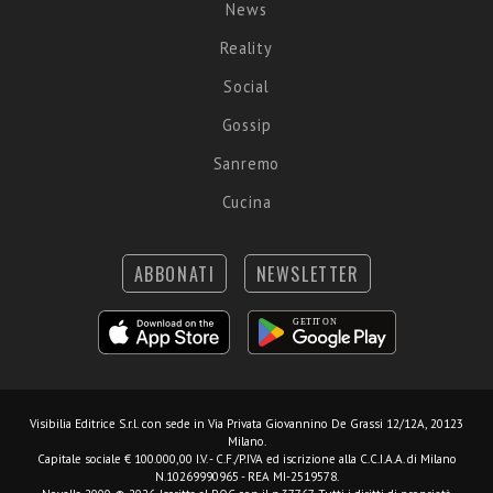
News
Reality
Social
Gossip
Sanremo
Cucina
ABBONATI
NEWSLETTER
Visibilia Editrice S.r.l.
con sede in Via Privata Giovannino De Grassi 12/12A, 20123
Milano.
Capitale sociale € 100.000,00 I.V. - C.F./P.IVA ed iscrizione alla C.C.I.A.A. di Milano
N.10269990965 - REA MI-2519578.