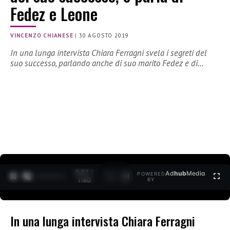
Fedez e Leone
VINCENZO CHIANESE
|
30 AGOSTO 2019
In una lunga intervista Chiara Ferragni svela i segreti del
suo successo, parlando anche di suo marito Fedez e di…
0:27 /
Ad
hub
Media
POWERED
1
/
2
1:40
BY
In una lunga intervista Chiara Ferragni