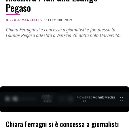
Pegaso
NICCOLO MAGGESI
|
5 SETTEMBRE 2019
Chiara Ferragni si è concessa a giornalisti e fan presso la
Lounge Pegaso allestita a Venezia 76 dalla nota Università…
0:29 /
Ad
hub
Media
POWERED
1
/
2
1:40
BY
Chiara Ferragni si è concessa a giornalisti