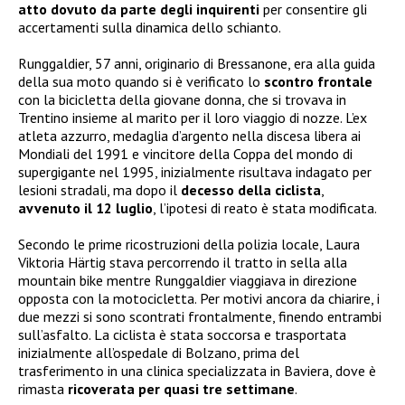
atto dovuto da parte degli inquirenti
per consentire gli
accertamenti sulla dinamica dello schianto.
Runggaldier, 57 anni, originario di Bressanone, era alla guida
della sua moto quando si è verificato lo
scontro frontale
con la bicicletta della giovane donna, che si trovava in
Trentino insieme al marito per il loro viaggio di nozze. L’ex
atleta azzurro, medaglia d’argento nella discesa libera ai
Mondiali del 1991 e vincitore della Coppa del mondo di
supergigante nel 1995, inizialmente risultava indagato per
lesioni stradali, ma dopo il
decesso della ciclista
,
avvenuto il 12 luglio
, l’ipotesi di reato è stata modificata.
Secondo le prime ricostruzioni della polizia locale, Laura
Viktoria Härtig stava percorrendo il tratto in sella alla
mountain bike mentre Runggaldier viaggiava in direzione
opposta con la motocicletta. Per motivi ancora da chiarire, i
due mezzi si sono scontrati frontalmente, finendo entrambi
sull’asfalto. La ciclista è stata soccorsa e trasportata
inizialmente all’ospedale di Bolzano, prima del
trasferimento in una clinica specializzata in Baviera, dove è
rimasta
ricoverata per quasi tre settimane
.