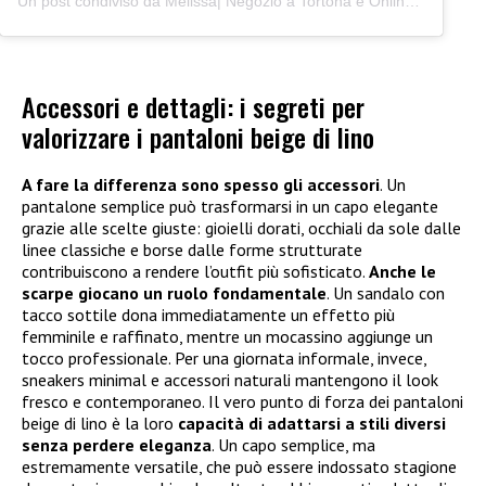
Un post condiviso da Melissa| Negozio a Tortona e Online (@junocreativelab)
Accessori e dettagli: i segreti per
valorizzare i pantaloni beige di lino
A fare la differenza sono spesso gli accessori
. Un
pantalone semplice può trasformarsi in un capo elegante
grazie alle scelte giuste: gioielli dorati, occhiali da sole dalle
linee classiche e borse dalle forme strutturate
contribuiscono a rendere l’outfit più sofisticato.
Anche le
scarpe giocano un ruolo fondamentale
. Un sandalo con
tacco sottile dona immediatamente un effetto più
femminile e raffinato, mentre un mocassino aggiunge un
tocco professionale. Per una giornata informale, invece,
sneakers minimal e accessori naturali mantengono il look
fresco e contemporaneo. Il vero punto di forza dei pantaloni
beige di lino è la loro
capacità di adattarsi a stili diversi
senza perdere eleganza
. Un capo semplice, ma
estremamente versatile, che può essere indossato stagione