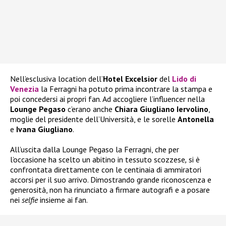
Nell’esclusiva location dell’
Hotel Excelsior
del
Lido di
Venezia
la Ferragni ha potuto prima incontrare la stampa e
poi concedersi ai propri fan. Ad accogliere l’influencer nella
Lounge Pegaso
c’erano anche
Chiara Giugliano Iervolino
,
moglie del presidente dell’Università, e le sorelle
Antonella
e
Ivana Giugliano
.
All’uscita dalla Lounge Pegaso la Ferragni, che per
l’occasione ha scelto un abitino in tessuto scozzese
,
si è
confrontata direttamente con le centinaia di ammiratori
accorsi per il suo arrivo. Dimostrando grande riconoscenza e
generosità, non ha rinunciato a firmare autografi e a posare
nei
selfie
insieme ai fan.