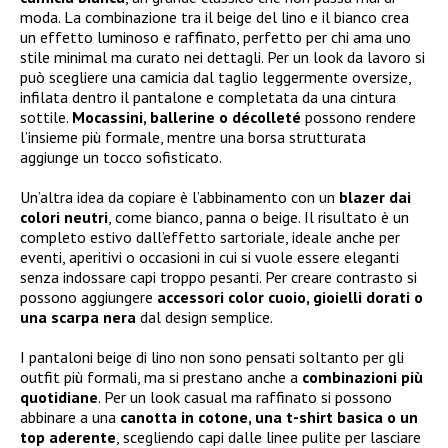
moda. La combinazione tra il beige del lino e il bianco crea
un effetto luminoso e raffinato, perfetto per chi ama uno
stile minimal ma curato nei dettagli. Per un look da lavoro si
può scegliere una camicia dal taglio leggermente oversize,
infilata dentro il pantalone e completata da una cintura
sottile.
Mocassini, ballerine o décolleté
possono rendere
l’insieme più formale, mentre una borsa strutturata
aggiunge un tocco sofisticato.
Un’altra idea da copiare è l’abbinamento con un
blazer dai
colori neutri
, come bianco, panna o beige. Il risultato è un
completo estivo dall’effetto sartoriale, ideale anche per
eventi, aperitivi o occasioni in cui si vuole essere eleganti
senza indossare capi troppo pesanti. Per creare contrasto si
possono aggiungere
accessori color cuoio, gioielli dorati o
una scarpa nera
dal design semplice.
I pantaloni beige di lino non sono pensati soltanto per gli
outfit più formali, ma si prestano anche a
combinazioni più
quotidiane
. Per un look casual ma raffinato si possono
abbinare a una
canotta in cotone, una t-shirt basica o un
top aderente
, scegliendo capi dalle linee pulite per lasciare