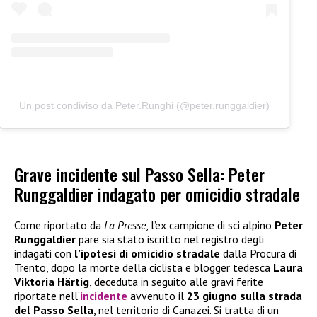
Un post condiviso da Peter.Runghi (@peter.runggaldier)
Grave incidente sul Passo Sella: Peter
Runggaldier indagato per omicidio stradale
Come riportato da
La Presse
, l’ex campione di sci alpino
Peter
Runggaldier
pare sia stato iscritto nel registro degli
indagati con
l’ipotesi di omicidio stradale
dalla Procura di
Trento, dopo la morte della ciclista e blogger tedesca
Laura
Viktoria Härtig
, deceduta in seguito alle gravi ferite
riportate nell’
incidente
avvenuto il
23 giugno sulla strada
del Passo Sella
, nel territorio di Canazei. Si tratta di un