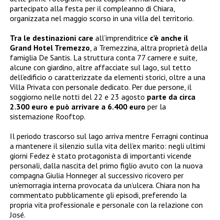
partecipato alla festa per il compleanno di Chiara,
organizzata nel maggio scorso in una villa del territorio.
Tra le destinazioni care
all’imprenditrice
c’è anche il
Grand Hotel Tremezzo
, a Tremezzina, altra proprietà della
famiglia De Santis. La struttura conta 77 camere e suite,
alcune con giardino, altre affacciate sul lago, sul tetto
dell’edificio o caratterizzate da elementi storici, oltre a una
Villa Privata con personale dedicato. Per due persone, il
soggiorno nelle notti del 22 e 23 agosto
parte da circa
2.300 euro e può arrivare a 6.400 euro
per la
sistemazione Rooftop.
Il periodo trascorso sul lago arriva mentre Ferragni continua
a mantenere il silenzio sulla vita dell’ex marito: negli ultimi
giorni Fedez è stato protagonista di importanti vicende
personali, dalla nascita del primo figlio avuto con la nuova
compagna Giulia Honneger al successivo ricovero per
un’emorragia interna provocata da un’ulcera. Chiara non ha
commentato pubblicamente gli episodi, preferendo la
propria vita professionale e personale con la relazione con
José.