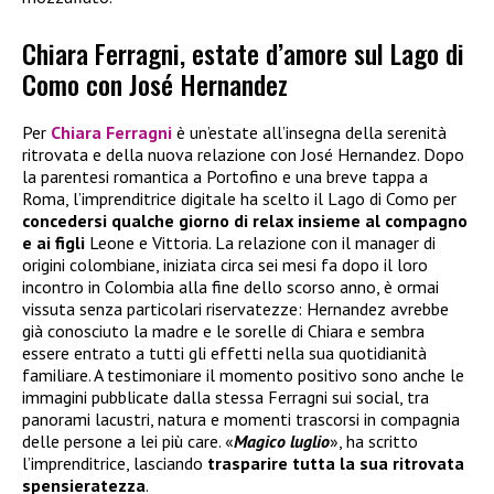
Chiara Ferragni, estate d’amore sul Lago di
Como con José Hernandez
Per
Chiara Ferragni
è un’estate all’insegna della serenità
ritrovata e della nuova relazione con José Hernandez. Dopo
la parentesi romantica a Portofino e una breve tappa a
Roma, l’imprenditrice digitale ha scelto il Lago di Como per
concedersi qualche giorno di relax insieme al compagno
e ai figli
Leone e Vittoria. La relazione con il manager di
origini colombiane, iniziata circa sei mesi fa dopo il loro
incontro in Colombia alla fine dello scorso anno, è ormai
vissuta senza particolari riservatezze: Hernandez avrebbe
già conosciuto la madre e le sorelle di Chiara e sembra
essere entrato a tutti gli effetti nella sua quotidianità
familiare. A testimoniare il momento positivo sono anche le
immagini pubblicate dalla stessa Ferragni sui social, tra
panorami lacustri, natura e momenti trascorsi in compagnia
delle persone a lei più care. «
Magico luglio
», ha scritto
l’imprenditrice, lasciando
trasparire tutta la sua ritrovata
spensieratezza
.