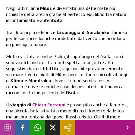
Negli ultimi anni
Milos
è diventata una delle mete più
richieste della Grecia grazie al perfetto equilibrio tra natura
incontaminata e autenticità.
Tra i luoghi più celebri c’è
la spiaggia di Sarakiniko
, famosa
per le sue rocce bianche modellate dal vento che ricordano
un paesaggio lunare.
Molto visitata è anche Plaka, il capoluogo dell’isola, con i
suoi vicoli bianchi e i tramonti spettacolari, oltre alla
suggestiva baia di Kleftiko, raggiungibile prevalentemente
via mare. I veri gioielli di Milos, però, restano i piccoli villaggi
di
Klima e Mandrakia
, dove il tempo sembra essersi
fermato e dove le antiche case dei pescatori continuano a
raccontare la lunga storia dell’isola.
Il
viaggio di
Chiara Ferragni
è proseguito anche a Kimolos,
una piccola isola situata a meno di un chilometro da Milos
ma ancora lontana dai grandi flussi turistici. Qui il ritmo è
decisamente più tranquillo e il paesaggio conserva
un’atmosfera autentica. Tra le attrazioni più apprezzate ci
sono le spiagge di
Prassa e Bonatsa
, caratterizzate da