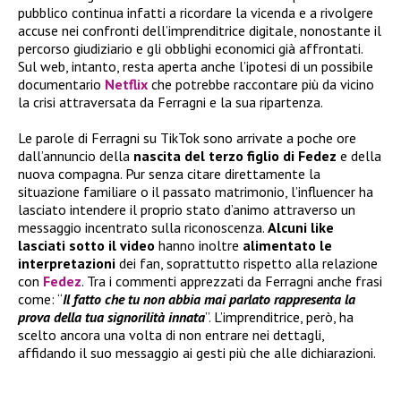
pubblico continua infatti a ricordare la vicenda e a rivolgere
accuse nei confronti dell’imprenditrice digitale, nonostante il
percorso giudiziario e gli obblighi economici già affrontati.
Sul web, intanto, resta aperta anche l’ipotesi di un possibile
documentario
Netflix
che potrebbe raccontare più da vicino
la crisi attraversata da Ferragni e la sua ripartenza.
Le parole di Ferragni su TikTok sono arrivate a poche ore
dall’annuncio della
nascita del terzo figlio di Fedez
e della
nuova compagna. Pur senza citare direttamente la
situazione familiare o il passato matrimonio, l’influencer ha
lasciato intendere il proprio stato d’animo attraverso un
messaggio incentrato sulla riconoscenza.
Alcuni like
lasciati sotto il video
hanno inoltre
alimentato le
interpretazioni
dei fan, soprattutto rispetto alla relazione
con
Fedez
. Tra i commenti apprezzati da Ferragni anche frasi
come: “
Il fatto che tu non abbia mai parlato rappresenta la
prova della tua signorilità innata
”. L’imprenditrice, però, ha
scelto ancora una volta di non entrare nei dettagli,
affidando il suo messaggio ai gesti più che alle dichiarazioni.