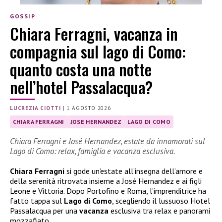
GOSSIP
Chiara Ferragni, vacanza in
compagnia sul lago di Como:
quanto costa una notte
nell’hotel Passalacqua?
LUCREZIA CIOTTI
|
1 AGOSTO 2026
CHIARA FERRAGNI
JOSE HERNANDEZ
LAGO DI COMO
Chiara Ferragni e José Hernandez, estate da innamorati sul
Lago di Como: relax, famiglia e vacanza esclusiva.
Chiara Ferragni
si gode un’estate all’insegna dell’amore e
della serenità ritrovata insieme a José Hernandez e ai figli
Leone e Vittoria. Dopo Portofino e Roma, l’imprenditrice ha
fatto tappa sul
Lago di Como
, scegliendo il lussuoso Hotel
Passalacqua per una
vacanza
esclusiva tra relax e panorami
mozzafiato.