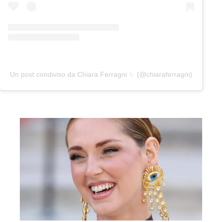
Un post condiviso da Chiara Ferragni ✨ (@chiaraferragni)