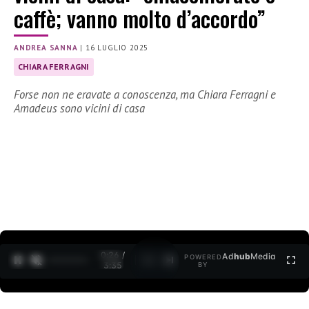
caffè; vanno molto d’accordo”
ANDREA SANNA
|
16 LUGLIO 2025
CHIARA FERRAGNI
Forse non ne eravate a conoscenza, ma Chiara Ferragni e
Amadeus sono vicini di casa
0:27 /
Ad
hub
Media
POWERED
1
/
2
3:35
BY