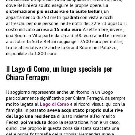
dove Bellini era solito eseguire le proprie opere. La
sistemazione più esclusiva è la Suite Bellini
, un
appartamento di 250 metri quadrati con vista e ricchi
affreschi: per due persone, nelle notti del 22 e 23 agosto, il
costo indicato
arriva a 15 mila euro
. A settembre, invece,
una Room in Villa parte da circa 3.500 euro a notte, mentre
a ottobre la Suite Bellini raggiunge i 7.500 euro per notte;
tra le alternative c’è anche la Grand Room nel Palazzo,
disponibile da 1.800 euro.
Il Lago di Como, un luogo speciale per
Chiara Ferragni
Il soggiorno rappresenta anche un ritorno in un luogo
particolarmente significativo per Chiara Ferragni, da sempre
molto legata al
Lago di Como
e ai ricordi vissuti qui con la
famiglia. In passato
aveva acquistato proprio sulle rive
del lago una residenza
di lusso insieme all’ex marito
Fedez,
poi venduta
dopo la separazione. Non è un caso,
quindi, che proprio in questa zona sia stata scattata una
delle prime fotografie della coppia: Hernandez aveva