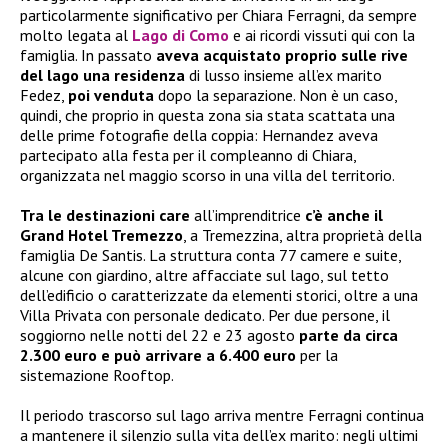
particolarmente significativo per Chiara Ferragni, da sempre
molto legata al
Lago di Como
e ai ricordi vissuti qui con la
famiglia. In passato
aveva acquistato proprio sulle rive
del lago una residenza
di lusso insieme all’ex marito
Fedez,
poi venduta
dopo la separazione. Non è un caso,
quindi, che proprio in questa zona sia stata scattata una
delle prime fotografie della coppia: Hernandez aveva
partecipato alla festa per il compleanno di Chiara,
organizzata nel maggio scorso in una villa del territorio.
Tra le destinazioni care
all’imprenditrice
c’è anche il
Grand Hotel Tremezzo
, a Tremezzina, altra proprietà della
famiglia De Santis. La struttura conta 77 camere e suite,
alcune con giardino, altre affacciate sul lago, sul tetto
dell’edificio o caratterizzate da elementi storici, oltre a una
Villa Privata con personale dedicato. Per due persone, il
soggiorno nelle notti del 22 e 23 agosto
parte da circa
2.300 euro e può arrivare a 6.400 euro
per la
sistemazione Rooftop.
Il periodo trascorso sul lago arriva mentre Ferragni continua
a mantenere il silenzio sulla vita dell’ex marito: negli ultimi