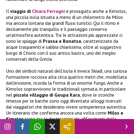
Il
viaggio di
Chiara Ferragni
è proseguito anche a Kimolos,
una piccola isola situata a meno di un chilometro da Milos
ma ancora lontana dai grandi flussi turistici. Qui il ritmo è
decisamente più tranquillo e il paesaggio conserva
un’atmosfera autentica. Tra le attrazioni più apprezzate ci
sono le spiagge di
Prassa e Bonatsa
, caratterizzate da
acque trasparenti e sabbia chiarissima, oltre al suggestivo
borgo di Chorio con il suo antico kastro, uno dei meglio
conservati della Grecia.
Uno dei simboli naturali dell’isola è invece Skiadi, una curiosa
formazione rocciosa alta circa quattro metri che, modellata
dall’erosione, ricorda la forma di un enorme fungo. Anche a
Kimolos sopravvivono le tradizionali syrmata, in particolare
nel
piccolo villaggio di Goupa Kara
, dove le storiche
rimesse per le barche sono oggi diventate alloggi ricercati
dai viaggiatori che desiderano vivere un’esperienza autentica.
Un itinerario che conferma ancora una volta come
Milos e
Kimolos
siano tra le destinazioni più affascinanti delle
Cicladi, capaci di coniugare storia, mare cristallino e
ospitalità di alto livello.