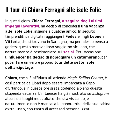
Il tour di Chiara Ferragni alle isole Eolie
In questi giorni
Chiara Ferragni
,
a seguito degli ultimi
impegni lavorativi
, ha deciso di concedersi
una vacanza
alle isole Eolie
, insieme a qualche amico. In seguito
l’imprenditrice digitale raggiungerà
Fedez
e i figli
Leone
e
Vittoria
, che si trovano in Sardegna, ma per adesso pensa a
godersi questo meraviglioso soggiorno siciliano, che
naturalmente è testimoniato sui
social
. Per l’occasione
l’influencer ha deciso di noleggiare un catamarano
, per
poter fare un vero e proprio
tour delle sette isole
dell’arcipelago
.
Chiara
, che si è affidata all’azienda
Magic Sailing Charter
, è
così partita da Lipari dopo essersi imbarcata a Capo
d’Orlando, e in queste ore si sta godendo a pieno questa
stupenda vacanza. L’influencer ha già mostrato su
Instagram
alcuni dei luoghi mozzafiato che sta visitando, e
naturalmente non è mancata la panoramica della sua cabina
extra lusso, con tanto di accessori personalizzati.