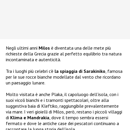
Negli ultimi anni
Milos
è diventata una delle mete più
richieste della Grecia grazie al perfetto equilibrio tra natura
incontaminata e autenticità.
Tra i luoghi più celebri c’è
la spiaggia di Sarakiniko
, famosa
per le sue rocce bianche modellate dal vento che ricordano
un paesaggio lunare.
Molto visitata è anche Plaka, il capoluogo dell’isola, con i
suoi vicoli bianchi e i tramonti spettacolari, oltre alla
suggestiva baia di Kleftiko, raggiungibile prevalentemente
via mare. I veri gioielli di Milos, però, restano i piccoli villaggi
di
Klima e Mandrakia
, dove il tempo sembra essersi
fermato e dove le antiche case dei pescatori continuano a
raccontare la lunga storia dell’isola.