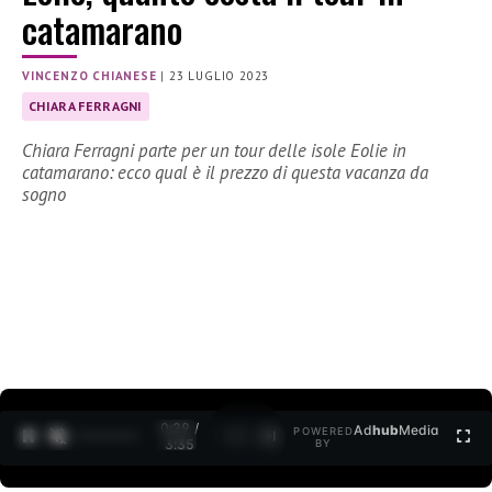
catamarano
VINCENZO CHIANESE
|
23 LUGLIO 2023
CHIARA FERRAGNI
Chiara Ferragni parte per un tour delle isole Eolie in
catamarano: ecco qual è il prezzo di questa vacanza da
sogno
0:30 /
Ad
hub
Media
POWERED
1
/
2
3:35
BY