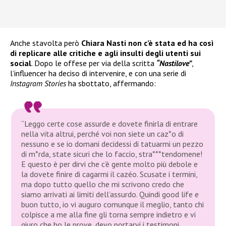
Anche stavolta però
Chiara Nasti non c’è stata ed ha così
di replicare alle critiche e agli insulti degli utenti sui
social
. Dopo le offese per via della scritta
“Nastilove”
,
l’influencer ha deciso di intervenire, e con una serie di
Instagram Stories
ha sbottato, affermando:
“Leggo certe cose assurde e dovete finirla di entrare
nella vita altrui, perché voi non siete un caz*o di
nessuno e se io domani decidessi di tatuarmi un pezzo
di m*rda, state sicuri che lo faccio, stra***tendomene!
E questo è per dirvi che c’è gente molto più debole e
la dovete finire di cagarmi il cazéo. Scusate i termini,
ma dopo tutto quello che mi scrivono credo che
siamo arrivati ai limiti dell’assurdo. Quindi good life e
buon tutto, io vi auguro comunque il meglio, tanto chi
colpisce a me alla fine gli torna sempre indietro e vi
giuro che ho le prove, devo portarvi i testimoni.