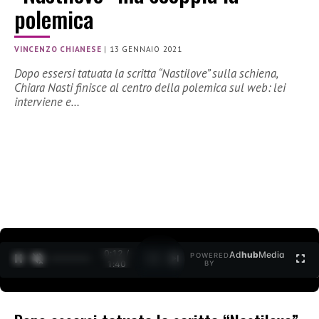
polemica
VINCENZO CHIANESE
|
13 GENNAIO 2021
Dopo essersi tatuata la scritta “Nastilove” sulla schiena,
Chiara Nasti finisce al centro della polemica sul web: lei
interviene e…
0:12 /
Ad
hub
Media
POWERED
1
/
2
1:40
BY