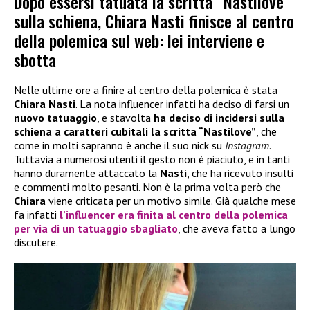
Dopo essersi tatuata la scritta “Nastilove”
sulla schiena, Chiara Nasti finisce al centro
della polemica sul web: lei interviene e
sbotta
Nelle ultime ore a finire al centro della polemica è stata
Chiara Nasti
. La nota influencer infatti ha deciso di farsi un
nuovo tatuaggio
, e stavolta
ha deciso di incidersi sulla
schiena a caratteri cubitali la scritta “Nastilove”
, che
come in molti sapranno è anche il suo nick su
Instagram
.
Tuttavia a numerosi utenti il gesto non è piaciuto, e in tanti
hanno duramente attaccato la
Nasti
, che ha ricevuto insulti
e commenti molto pesanti. Non è la prima volta però che
Chiara
viene criticata per un motivo simile. Già qualche mese
fa infatti
l’influencer era finita al centro della polemica
per via di un tatuaggio sbagliato
, che aveva fatto a lungo
discutere.