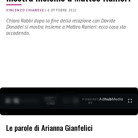
VINCENZO CHIANESE
|
6 OTTOBRE 2022
Chiara Rabbi dopo la fine della relazione con Davide
Donadei si mostra insieme a Matteo Ranieri: ecco cosa sta
accadendo.
0:27 /
Ad
hub
Media
POWERED
1
/
2
1:40
BY
Le parole di Arianna Gianfelici