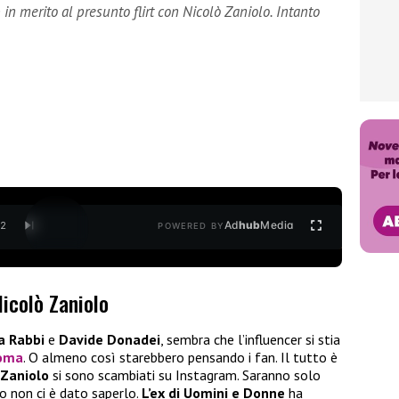
n merito al presunto flirt con Nicolò Zaniolo. Intanto
Ad
hub
Media
/
2
POWERED BY
Nicolò Zaniolo
a Rabbi
e
Davide Donadei
, sembra che l’influencer si stia
Roma
. O almeno così starebbero pensando i fan. Il tutto è
 Zaniolo
si sono scambiati su Instagram. Saranno solo
o non ci è dato saperlo.
L’ex di Uomini e Donne
ha