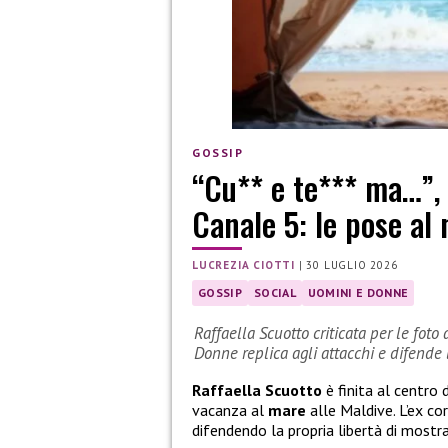
GOSSIP
“Cu** e te*** ma…”, c
Canale 5: le pose al
LUCREZIA CIOTTI
|
30 LUGLIO 2026
GOSSIP
SOCIAL
UOMINI E DONNE
Raffaella Scuotto criticata per le foto
Donne replica agli attacchi e difende l
Raffaella Scuotto
è finita al centro 
vacanza al
mare
alle Maldive. L’ex co
difendendo la propria libertà di mostr