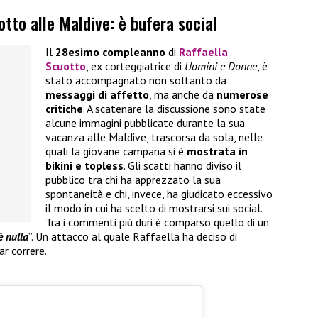
otto alle Maldive: è bufera social
Il
28esimo compleanno
di
Raffaella
Scuotto
, ex corteggiatrice di
Uomini e Donne
, è
stato accompagnato non soltanto da
messaggi di affetto
, ma anche da
numerose
critiche
. A scatenare la discussione sono state
alcune immagini pubblicate durante la sua
vacanza alle Maldive, trascorsa da sola, nelle
quali la giovane campana si è
mostrata in
bikini e topless
. Gli scatti hanno diviso il
pubblico tra chi ha apprezzato la sua
spontaneità e chi, invece, ha giudicato eccessivo
il modo in cui ha scelto di mostrarsi sui social.
Tra i commenti più duri è comparso quello di un
è nulla
”. Un attacco al quale Raffaella ha deciso di
r correre.