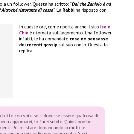
a un follower. Questa ha scritto: “
Dai che Zaniolo è ad
 Altroché ristorante di cassa
“. La
Rabbi
ha risposto con
In queste ore, come riporta anche il sito
Isa e
Chia
è ritornata sull’argomento. Una follower,
infatti, le ha domandato
cosa ne pensasse
dei recenti gossip
sul suo conto. Questa la
replica:
 tutto con voi e se ci dovesse essere qualcosa di
pena aggiornarvi, lo farei subito. Quindi non ho
enti. Poi mi stare domandando in molti le
ndo che non mi voglio precludere nulla. Se ci