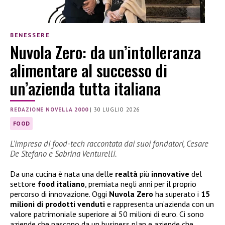
BENESSERE
Nuvola Zero: da un’intolleranza
alimentare al successo di
un’azienda tutta italiana
REDAZIONE NOVELLA 2000
|
30 LUGLIO 2026
FOOD
L’impresa di food-tech raccontata dai suoi fondatori, Cesare
De Stefano e Sabrina Venturelli.
Da una cucina è nata una delle
realtà
più
innovative
del
settore
food
italiano
, premiata negli anni per il proprio
percorso di innovazione. Oggi
Nuvola Zero
ha superato i
15
milioni di prodotti venduti
e rappresenta un’azienda con un
valore patrimoniale superiore ai 50 milioni di euro. Ci sono
aziende che nascono da un business plan e aziende che