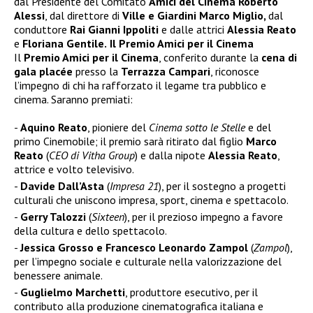
dal Presidente del Comitato
Amici del Cinema Roberto
Alessi
, dal direttore di
Ville e Giardini Marco Miglio,
dal
conduttore
Rai Gianni Ippoliti
e dalle attrici
Alessia Reato
e
Floriana Gentile.
Il Premio Amici per il Cinema
Il
Premio Amici per il Cinema
, conferito durante la
cena di
gala placée
presso la
Terrazza
Campari
, riconosce
l’impegno di chi ha rafforzato il legame tra pubblico e
cinema. Saranno premiati:
Aquino Reato
, pioniere del
Cinema sotto le Stelle
e del
primo Cinemobile; il premio sarà ritirato dal figlio
Marco
Reato
(
CEO di Vitha Group
) e dalla nipote
Alessia Reato
,
attrice e volto televisivo.
Davide Dall’Asta
(
Impresa 21
), per il sostegno a progetti
culturali che uniscono impresa, sport, cinema e spettacolo.
Gerry Talozzi
(
Sixteen
), per il prezioso impegno a favore
della cultura e dello spettacolo.
Jessica Grosso e Francesco Leonardo Zampol
(
Zampol
),
per l’impegno sociale e culturale nella valorizzazione del
benessere animale.
Guglielmo Marchetti
, produttore esecutivo, per il
contributo alla produzione cinematografica italiana e