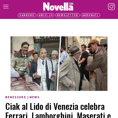
SANREMO
AMICI 24
NEWSLETTER
ABBONATI
BENESSERE
|
NEWS
Ciak al Lido di Venezia celebra
Ferrari, Lamborghini, Maserati e