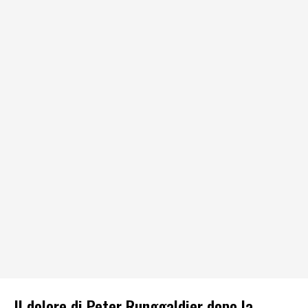
Il dolore di Peter Runggaldier dopo la