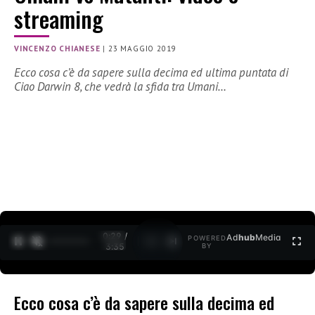
streaming
VINCENZO CHIANESE
|
23 MAGGIO 2019
Ecco cosa c’è da sapere sulla decima ed ultima puntata di
Ciao Darwin 8, che vedrà la sfida tra Umani…
0:30 /
Ad
hub
Media
POWERED
1
/
2
3:35
BY
Ecco cosa c’è da sapere sulla decima ed