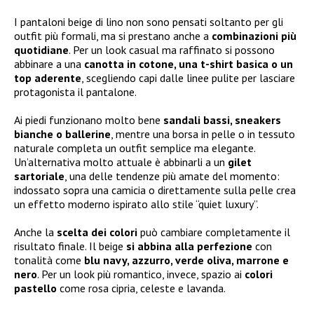
I pantaloni beige di lino non sono pensati soltanto per gli
outfit più formali, ma si prestano anche a
combinazioni più
quotidiane
. Per un look casual ma raffinato si possono
abbinare a una
canotta in cotone, una t-shirt basica o un
top aderente
, scegliendo capi dalle linee pulite per lasciare
protagonista il pantalone.
Ai piedi funzionano molto bene
sandali bassi, sneakers
bianche o ballerine
, mentre una borsa in pelle o in tessuto
naturale completa un outfit semplice ma elegante.
Un’alternativa molto attuale è abbinarli a un
gilet
sartoriale
, una delle tendenze più amate del momento:
indossato sopra una camicia o direttamente sulla pelle crea
un effetto moderno ispirato allo stile “quiet luxury”.
Anche la
scelta dei colori
può cambiare completamente il
risultato finale. Il beige
si abbina alla perfezione
con
tonalità come
blu navy, azzurro, verde oliva, marrone e
nero
. Per un look più romantico, invece, spazio ai
colori
pastello
come rosa cipria, celeste e lavanda.