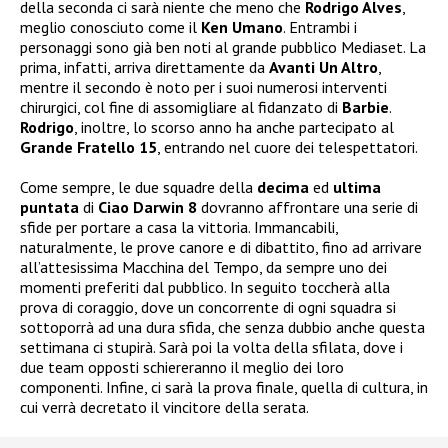
della seconda ci sarà niente che meno che
Rodrigo Alves
,
meglio conosciuto come il
Ken Umano
. Entrambi i
personaggi sono già ben noti al grande pubblico Mediaset. La
prima, infatti, arriva direttamente da
Avanti Un Altro
,
mentre il secondo è noto per i suoi numerosi interventi
chirurgici, col fine di assomigliare al fidanzato di
Barbie
.
Rodrigo
, inoltre, lo scorso anno ha anche partecipato al
Grande Fratello 15
, entrando nel cuore dei telespettatori.
Come sempre, le due squadre della
decima
ed
ultima
puntata
di
Ciao Darwin 8
dovranno affrontare una serie di
sfide per portare a casa la vittoria. Immancabili,
naturalmente, le prove canore e di dibattito, fino ad arrivare
all’attesissima Macchina del Tempo, da sempre uno dei
momenti preferiti dal pubblico. In seguito toccherà alla
prova di coraggio, dove un concorrente di ogni squadra si
sottoporrà ad una dura sfida, che senza dubbio anche questa
settimana ci stupirà. Sarà poi la volta della sfilata, dove i
due team opposti schiereranno il meglio dei loro
componenti. Infine, ci sarà la prova finale, quella di cultura, in
cui verrà decretato il vincitore della serata.