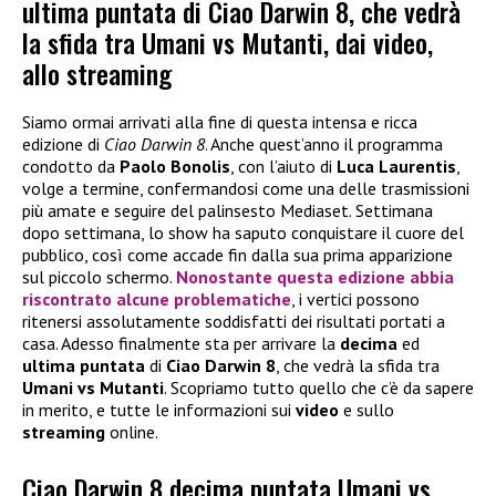
ultima puntata di Ciao Darwin 8, che vedrà
la sfida tra Umani vs Mutanti, dai video,
allo streaming
Siamo ormai arrivati alla fine di questa intensa e ricca
edizione di
Ciao Darwin 8
. Anche quest’anno il programma
condotto da
Paolo Bonolis
, con l’aiuto di
Luca Laurentis
,
volge a termine, confermandosi come una delle trasmissioni
più amate e seguire del palinsesto Mediaset. Settimana
dopo settimana, lo show ha saputo conquistare il cuore del
pubblico, così come accade fin dalla sua prima apparizione
sul piccolo schermo.
Nonostante questa edizione abbia
riscontrato alcune problematiche
, i vertici possono
ritenersi assolutamente soddisfatti dei risultati portati a
casa. Adesso finalmente sta per arrivare la
decima
ed
ultima puntata
di
Ciao Darwin 8
, che vedrà la sfida tra
Umani vs Mutanti
. Scopriamo tutto quello che c’è da sapere
in merito, e tutte le informazioni sui
video
e sullo
streaming
online.
Ciao Darwin 8 decima puntata Umani vs