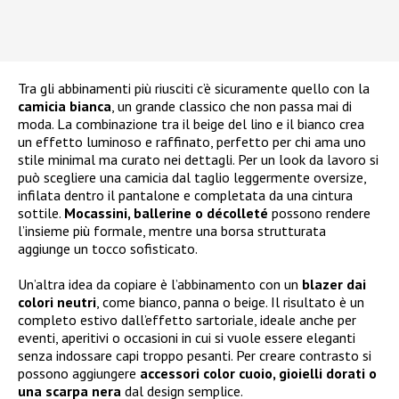
Tra gli abbinamenti più riusciti c’è sicuramente quello con la
camicia bianca
, un grande classico che non passa mai di
moda. La combinazione tra il beige del lino e il bianco crea
un effetto luminoso e raffinato, perfetto per chi ama uno
stile minimal ma curato nei dettagli. Per un look da lavoro si
può scegliere una camicia dal taglio leggermente oversize,
infilata dentro il pantalone e completata da una cintura
sottile.
Mocassini, ballerine o décolleté
possono rendere
l’insieme più formale, mentre una borsa strutturata
aggiunge un tocco sofisticato.
Un’altra idea da copiare è l’abbinamento con un
blazer dai
colori neutri
, come bianco, panna o beige. Il risultato è un
completo estivo dall’effetto sartoriale, ideale anche per
eventi, aperitivi o occasioni in cui si vuole essere eleganti
senza indossare capi troppo pesanti. Per creare contrasto si
possono aggiungere
accessori color cuoio, gioielli dorati o
una scarpa nera
dal design semplice.