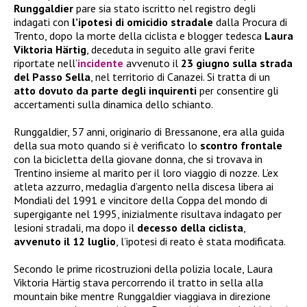
Runggaldier
pare sia stato iscritto nel registro degli
indagati con
l’ipotesi di omicidio stradale
dalla Procura di
Trento, dopo la morte della ciclista e blogger tedesca
Laura
Viktoria Härtig
, deceduta in seguito alle gravi ferite
riportate nell’
incidente
avvenuto il
23 giugno sulla strada
del Passo Sella
, nel territorio di Canazei. Si tratta di un
atto dovuto da parte degli inquirenti
per consentire gli
accertamenti sulla dinamica dello schianto.
Runggaldier, 57 anni, originario di Bressanone, era alla guida
della sua moto quando si è verificato lo
scontro frontale
con la bicicletta della giovane donna, che si trovava in
Trentino insieme al marito per il loro viaggio di nozze. L’ex
atleta azzurro, medaglia d’argento nella discesa libera ai
Mondiali del 1991 e vincitore della Coppa del mondo di
supergigante nel 1995, inizialmente risultava indagato per
lesioni stradali, ma dopo il
decesso della ciclista
,
avvenuto il 12 luglio
, l’ipotesi di reato è stata modificata.
Secondo le prime ricostruzioni della polizia locale, Laura
Viktoria Härtig stava percorrendo il tratto in sella alla
mountain bike mentre Runggaldier viaggiava in direzione