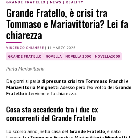
GRANDE FRATELLO
|
NEWS
|
REALITY
Grande Fratello, è crisi tra
Tommaso e Mariavittoria? Lei fa
chiarezza
VINCENZO CHIANESE
|
11 MARZO 2026
GRANDE FRATELLO
NOVELLA
NOVELLA 2000
NOVELLA2000
Parla Mariavittoria
Da giorni si parla di
presunta crisi
tra
Tommaso Franchi
e
Mariavittoria Minghetti
. Adesso però l’ex volto del
Grande
Fratello
interviene e fa chiarezza.
Cosa sta accadendo tra i due ex
concorrenti del Grande Fratello
Lo scorso anno, nella casa del
Grande Fratello
, è nato
l’amore tra
Tommaso Franchi
e
Mariavittoria Minghetti
. I