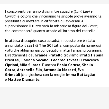
I concorrenti verranno divisi in tre squadre (
Cani, Lupi e
Conigli
) e coloro che vinceranno le singole prove avranno la
possibilità di mettere in difficoltà gli avversari. A
supervisionare il tutto sarà la misteriosa figura del
Leone
,
che commenterà quanto accade all’interno del castello.
In attesa di scoprire cosa accadrà, in queste ore è stato
annunciato il
cast
di
The 50 Italia
, composto da numerosi
volti che abbiamo già conosciuto in altri famosi programmi.
Direttamente dal
Grande Fratello
troviamo infatti
Helena
Prestes
,
Floriana Secondi
,
Edoardo Tavassi
,
Francesca
Cipriani
,
Mila Suarez
. E ancora
Paola Caruso
,
Shaila
Gatta
,
Antonella Elia
,
Antonella Mosetti
,
Eva
Grimaldi
(che giocherà con la moglie
Imma Battaglia
)
e
Matteo Diamante
.