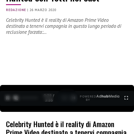
REDAZIONE
|
26 MARZO 2020
Celebrity Hunted è il reality di Amazon Prime Video
destinato a tenervi compagnia in questo lungo periodo di
reclusione forzata:…
0:30 /
Ad
hub
Media
POWERED
1
/
2
3:35
BY
Celebrity Hunted è il reality di Amazon
Prime Video destinato a tenervi compagnia