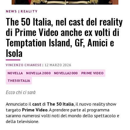
NEWS
|
REALITY
The 50 Italia, nel cast del reality
di Prime Video anche ex volti di
Temptation Island, GF, Amici e
Isola
VINCENZO CHIANESE
|
12 MARZO 2026
NOVELLA
NOVELLA 2000
NOVELLA2000
PRIME VIDEO
THE50ITALIA
Ecco chi ci sarà
Annunciato il
cast
di
The 50 Italia
, il nuovo reality show
targato
Prime Video
. A prendere parte al programma
saranno numerosi volti noti del mondo dello spettacolo e
della televisione.