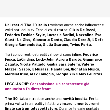
Nel
cast
di
The 50 Italia
troviamo anche anche influencer e
volti noti della tv. Ecco di chi si tratta:
Clizia De Rossi,
Federico Fashion Style, Lucrezia Borlini, Nozzolino, Eva
Giusti, La Giss, Giancarlo Danto, Claudia Dorelfi, Il Defe,
Giorgio Ramondetta, Giulia Scarano, Twins Porta.
Tra i concorrenti del reality show ci sono infine:
Federico
Fusca, LaCindina, Lucky John, Aurora Baruto, Gianmarco
Zagato, Nicole Pallado, Giulia Sara Salemi, Valerio
Mazzei, Sespo, Il Musazzi, Panda Boi, Jhonatan Mujica,
Merisiel Irum, Alex Caniggia, Giorgia Yin
e
Max Felicitas
.
LEGGI ANCHE
:
Canzonissima, un concorrente già
annunciato fa dietrofront
The 50 Italia
introduce anche una
novità inedita
. Per la
prima volta in un reality infatti
a vincere il montepremi
finale sarà un telespettatore
. Durante le varie puntate