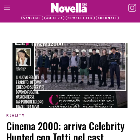
SANREMO
AMICI 24
NEWSLETTER
ABBONATI
REALITY
Cinema 2000: arriva Celebrity
Hunted con Totti nel cast