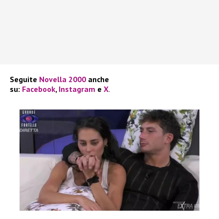
Seguite
Novella 2000
anche
su:
Facebook
,
Instagram
e
X
.