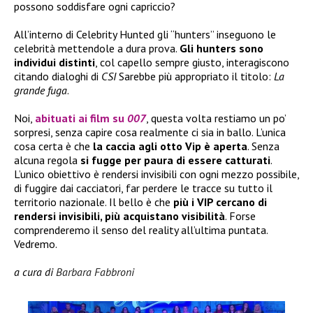
possono soddisfare ogni capriccio?
All’interno di Celebrity Hunted gli “hunters” inseguono le
celebrità mettendole a dura prova.
Gli hunters sono
individui distinti
, col capello sempre giusto, interagiscono
citando dialoghi di
CSI
Sarebbe più appropriato il titolo:
La
grande fuga
.
Noi,
abituati ai film su
007
, questa volta restiamo un po’
sorpresi, senza capire cosa realmente ci sia in ballo. L’unica
cosa certa è che
la caccia agli otto Vip è aperta
. Senza
alcuna regola
si fugge per paura di essere catturati
.
L’unico obiettivo è rendersi invisibili con ogni mezzo possibile,
di fuggire dai cacciatori, far perdere le tracce su tutto il
territorio nazionale. Il bello è che
più i VIP cercano di
rendersi invisibili, più acquistano visibilità
. Forse
comprenderemo il senso del reality all’ultima puntata.
Vedremo.
a cura di
Barbara Fabbroni