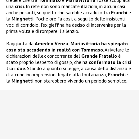
una
crisi
. In rete non sono mancate illazioni, in alcuni casi
anche pesanti, su quello che sarebbe accaduto tra
Franchi
e
la
Minghetti
. Poche ore fa così, a seguito delle insistenti
voci di corridoio, l’ex gieffina ha deciso di intervenire per la
prima volta e di rompere il silenzio.
Raggiunta da
Amedeo Venza
,
Mariavittoria ha spiegato
cosa sta accadendo in realtà con Tommaso
. A rivelare le
dichiarazioni dell’ex concorrente del
Grande Fratello
è
stato proprio l’esperto di gossip, che ha
confermato la crisi
tra i due
. Stando a quanto si legge, a causa della distanza e
di alcune incomprensioni legate alla lontananza,
Franchi
e
la
Minghetti
non starebbero vivendo un periodo semplice.