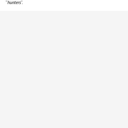
“
hunters
“.