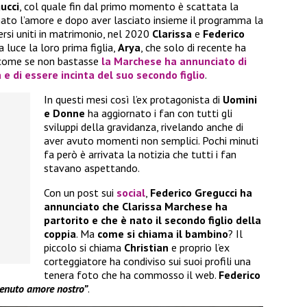
ucci
, col quale fin dal primo momento è scattata la
è nato l’amore e dopo aver lasciato insieme il programma la
ersi uniti in matrimonio, nel 2020
Clarissa
e
Federico
 luce la loro prima figlia,
Arya
, che solo di recente ha
 come se non bastasse
la
Marchese
ha annunciato di
e di essere incinta del suo
secondo figlio
.
In questi mesi così l’ex protagonista di
Uomini
e Donne
ha aggiornato i fan con tutti gli
sviluppi della gravidanza, rivelando anche di
aver avuto momenti non semplici. Pochi minuti
fa però è arrivata la notizia che tutti i fan
stavano aspettando.
Con un post sui
social
,
Federico Gregucci ha
annunciato che Clarissa Marchese ha
partorito e che è nato il secondo figlio della
coppia
. Ma
come si chiama il bambino
? Il
piccolo si chiama
Christian
e proprio l’ex
corteggiatore ha condiviso sui suoi profili una
tenera foto che ha commosso il web.
Federico
enuto amore nostro”
.