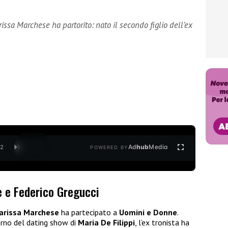
issa Marchese ha partorito: nato il secondo figlio dell’ex
Ad
hub
Media
/
2
POWERED BY
e e Federico Gregucci
arissa Marchese
ha partecipato a
Uomini e Donne
.
terno del dating show di
Maria De Filippi
, l’ex tronista ha