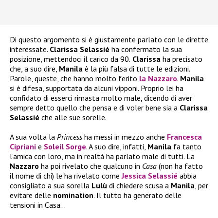
Di questo argomento si è giustamente parlato con le dirette
interessate.
Clarissa Selassié
ha confermato la sua
posizione, mettendoci il carico da 90.
Clarissa
ha precisato
che, a suo dire,
Manila
è la più falsa di tutte le edizioni.
Parole, queste, che hanno molto ferito
la
Nazzaro
.
Manila
si è difesa, supportata da alcuni vipponi. Proprio lei ha
confidato di esserci rimasta molto male, dicendo di aver
sempre detto quello che pensa e di voler bene sia a
Clarissa
Selassié
che alle sue sorelle.
A sua volta la
Princess
ha messi in mezzo anche
Francesca
Cipriani
e
Soleil Sorge
. A suo dire, infatti,
Manila
fa tanto
l’amica con loro, ma in realtà ha parlato male di tutti. La
Nazzaro
ha poi rivelato che qualcuno in
Casa
(non ha fatto
il nome di chi) le ha rivelato come
Jessica Selassié
abbia
consigliato a sua sorella
Lulù
di chiedere scusa a
Manila
, per
evitare delle
nomination
. Il tutto ha generato delle
tensioni in Casa…