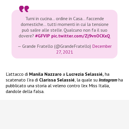
Turni in cucina… ordine in Casa… faccende
domestiche… tutti momenti in cui la tensione
può salire alle stelle. Qualcuno non fa il suo
dovere?
#GFVIP
pic.twitter.com/Zj9vnOCKxQ
— Grande Fratello (@GrandeFratello)
December
27, 2021
L’attacco di
Manila Nazzaro
a
Lucrezia Selassié,
ha
scatenato l’ira di
Clarissa Selassié
, la quale su
Instagram
ha
pubblicato una storia al veleno contro l’ex Miss Italia,
dandole della falsa.