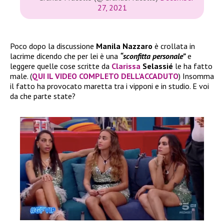
27, 2021
Poco dopo la discussione
Manila Nazzaro
è crollata in
lacrime dicendo che per lei è una
“sconfitta personale”
e
leggere quelle cose scritte da
Clarissa
Selassié
le ha fatto
male. (
QUI IL VIDEO COMPLETO DELL’ACCADUTO
) Insomma
il fatto ha provocato maretta tra i vipponi e in studio. E voi
da che parte state?