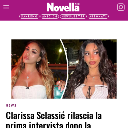
SANREMO
AMICI 24
NEWSLETTER
ABBONATI
NEWS
Clarissa Selassié rilascia la
prima intervista dopo la