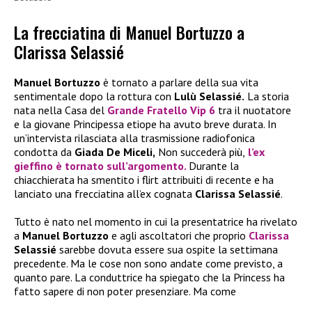
La frecciatina di Manuel Bortuzzo a
Clarissa Selassié
Manuel Bortuzzo
è tornato a parlare della sua vita
sentimentale dopo la rottura con
Lulù Selassié.
La storia
nata nella Casa del
Grande Fratello Vip 6
tra il nuotatore
e la giovane Principessa etiope ha avuto breve durata. In
un’intervista rilasciata alla trasmissione radiofonica
condotta da
Giada De Miceli,
Non succederà più,
l’ex
gieffino è tornato sull’argomento.
Durante la
chiacchierata ha smentito i flirt attribuiti di recente e ha
lanciato una frecciatina all’ex cognata
Clarissa Selassié
.
Tutto è nato nel momento in cui la presentatrice ha rivelato
a
Manuel Bortuzzo
e agli ascoltatori che proprio
Clarissa
Selassié
sarebbe dovuta essere sua ospite la settimana
precedente. Ma le cose non sono andate come previsto, a
quanto pare. La conduttrice ha spiegato che la Princess ha
fatto sapere di non poter presenziare. Ma come