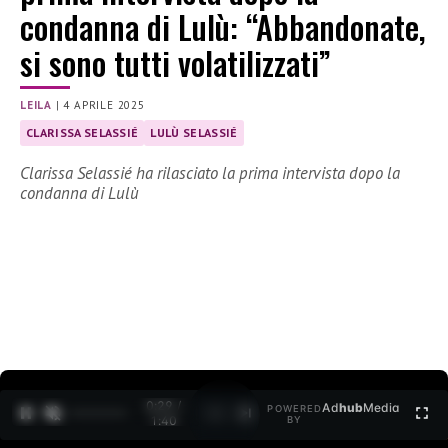
condanna di Lulù: “Abbandonate,
si sono tutti volatilizzati”
LEILA
|
4 APRILE 2025
CLARISSA SELASSIÉ
LULÙ SELASSIÉ
Clarissa Selassié ha rilasciato la prima intervista dopo la
condanna di Lulù
0:30 /
Ad
hub
Media
POWERED
1
/
2
1:40
BY