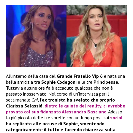
All’interno della casa del
Grande Fratello Vip 6
è nata una
bella amicizia tra
Sophie Codegoni
e le tre
Principesse
.
Tuttavia alcune ore fa è accaduto qualcosa che non è
passato inosservato. Nel corso di un’intervista per il
settimanale
Chi
,
l’ex tronista ha svelato che proprio
Clarissa Selassié,
dietro le quinte del reality, ci avrebbe
provato col suo fidanzato Alessandro Basciano
. Adesso
la più piccola delle tre sorelle con un lungo post sui
social
ha replicato alle accuse di Sophie, smentendo
categoricamente il tutto e facendo chiarezza sulla