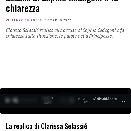
chiarezza
VINCENZO CHIANESE
|
17 MARZO 2022
Clarissa Selassié replica alle accuse di Sophie Codegoni e fa
chiarezza sulla situazione: le parole della Principessa.
0:28 /
Ad
hub
Media
POWERED
1
/
2
3:35
BY
La replica di Clarissa Selassié