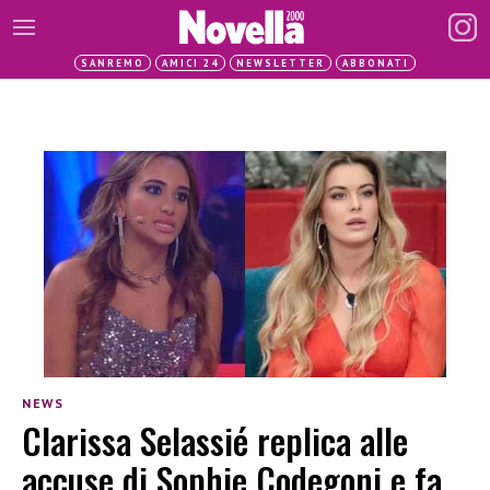
SANREMO
AMICI 24
NEWSLETTER
ABBONATI
NEWS
Clarissa Selassié replica alle
accuse di Sophie Codegoni e fa