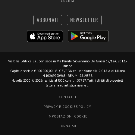
Cucina
ABBONATI
NEWSLETTER
Visibilia Editrice S.r.l.
con sede in Via Privata Giovannino De Grassi 12/12A, 20123
Milano.
Capitale sociale € 100.000,00 I.V. - C.F./P.IVA ed iscrizione alla C.C.I.A.A. di Milano
N.10269990965 - REA MI-2519578.
Novella 2000 © 2026. Iscritta al ROC con il n.37767. Tutti i diritti di proprietà
letteraria ed artistica riservati.
CONTATTI
PRIVACY E COOKIES POLICY
IMPOSTAZIONI COOKIE
TORNA SU