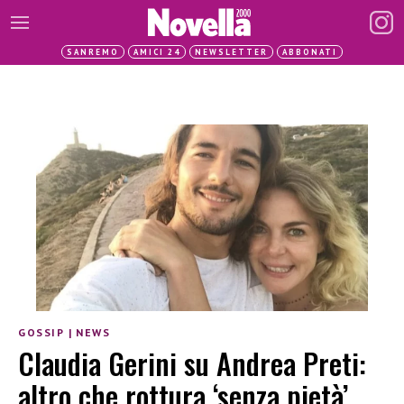
SANREMO
AMICI 24
NEWSLETTER
ABBONATI
GOSSIP
|
NEWS
Claudia Gerini su Andrea Preti:
altro che rottura ‘senza pietà’