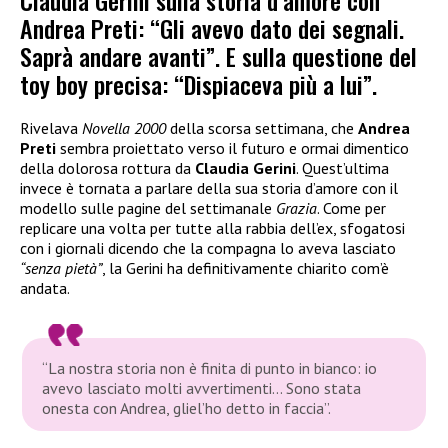
Claudia Gerini sulla storia d’amore con
Andrea Preti: “Gli avevo dato dei segnali.
Saprà andare avanti”. E sulla questione del
toy boy precisa: “Dispiaceva più a lui”.
Rivelava
Novella 2000
della scorsa settimana, che
Andrea
Preti
sembra proiettato verso il futuro e ormai dimentico
della dolorosa rottura da
Claudia Gerini
. Quest’ultima
invece è tornata a parlare della sua storia d’amore con il
modello sulle pagine del settimanale
Grazia
. Come per
replicare una volta per tutte alla rabbia dell’ex, sfogatosi
con i giornali dicendo che la compagna lo aveva lasciato
“senza pietà”
, la Gerini ha definitivamente chiarito com’è
andata.
“La nostra storia non è finita di punto in bianco: io
avevo lasciato molti avvertimenti… Sono stata
onesta con Andrea, gliel’ho detto in faccia”.