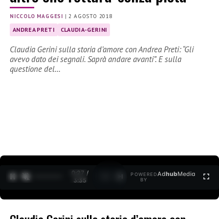
NICCOLO MAGGESI
|
2 AGOSTO 2018
ANDREA PRETI
CLAUDIA-GERINI
Claudia Gerini sulla storia d’amore con Andrea Preti: “Gli
avevo dato dei segnali. Saprà andare avanti”. E sulla
questione del…
0:27 /
Ad
hub
Media
POWERED
1
/
2
3:35
BY