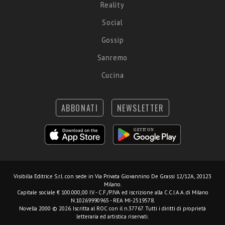
Reality
Social
Gossip
Sanremo
Cucina
ABBONATI
NEWSLETTER
Visibilia Editrice S.r.l.
con sede in Via Privata Giovannino De Grassi 12/12A, 20123
Milano.
Capitale sociale € 100.000,00 I.V. - C.F./P.IVA ed iscrizione alla C.C.I.A.A. di Milano
N.10269990965 - REA MI-2519578.
Novella 2000 © 2026. Iscritta al ROC con il n.37767. Tutti i diritti di proprietà
letteraria ed artistica riservati.