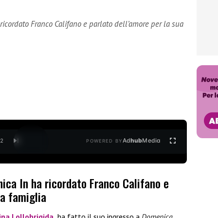
ricordato Franco Califano e parlato dell’amore per la sua
Ad
hub
Media
/
2
POWERED BY
ica In ha ricordato Franco Califano e
ua famiglia
ina Lollobrigida
,
ha fatto il suo ingresso a
Domenica