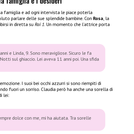
la famiglia e i desideri
 famiglia e ad ogni intervista le piace poterla
luto parlare delle sue splendide bambine. Con
Rosa
, la
irsi in diretta su
Rai 1
. Un momento che l’attrice porta
anni e Linda, 9. Sono meravigliose. Sicuro le fa
Notti sul ghiaccio. Lei aveva 11 anni poi. Una sfida
mozione. I suoi bei occhi azzurri si sono riempiti di
ando fuori un sorriso. Claudia però ha anche una sorella di
 lei:
mpre dolce con me, mi ha aiutata. Tra sorelle