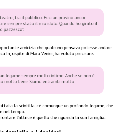
eatro, tra il pubblico. Feci un provino ancor
i è sempre stato il mio idolo. Quando ho girato il
so pazzesco”.
importante amicizia che qualcuno pensava potesse andare
a In, ospite di Mara Venier, ha voluto precisare:
o un legame sempre molto intimo. Anche se non è
iamo molto bene. Siamo entrambi molto
ttata la scintilla, c’è comunque un profondo legame, che
ne nel tempo.
ontare l’attrice è quello che riguarda la sua famiglia…