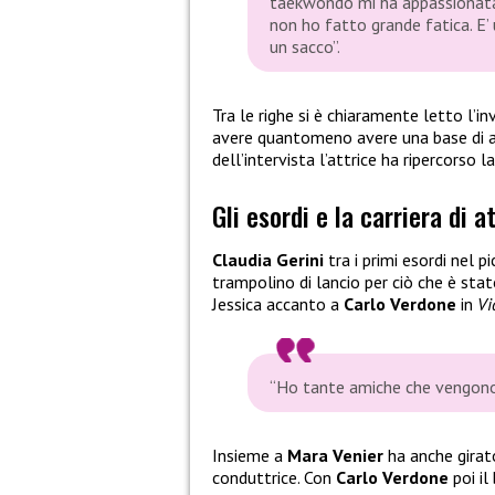
taekwondo mi ha appassionata.
non ho fatto grande fatica. E’ u
un sacco”.
Tra le righe si è chiaramente letto l’in
avere quantomeno avere una base di au
dell’intervista l’attrice ha ripercorso l
Gli esordi e la carriera di a
Claudia Gerini
tra i primi esordi nel 
trampolino di lancio per ciò che è stat
Jessica accanto a
Carlo Verdone
in
Vi
“Ho tante amiche che vengono 
Insieme a
Mara Venier
ha anche girat
conduttrice. Con
Carlo Verdone
poi il