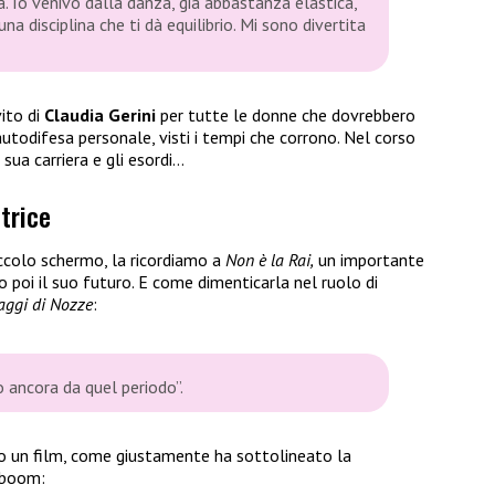
 Io venivo dalla danza, già abbastanza elastica,
na disciplina che ti dà equilibrio. Mi sono divertita
vito di
Claudia Gerini
per tutte le donne che dovrebbero
todifesa personale, visti i tempi che corrono. Nel corso
a sua carriera e gli esordi…
ttrice
piccolo schermo, la ricordiamo a
Non è la Rai,
un importante
o poi il suo futuro. E come dimenticarla nel ruolo di
aggi di Nozze
:
ancora da quel periodo”.
o un film, come giustamente ha sottolineato la
 boom: