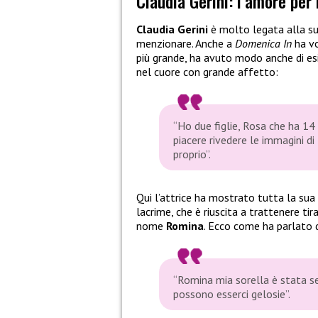
Claudia Gerini: l’amore per 
Claudia Gerini
è molto legata alla sua
menzionare. Anche a
Domenica In
ha vo
più grande, ha avuto modo anche di esib
nel cuore con grande affetto:
“Ho due figlie, Rosa che ha 14 
piacere rivedere le immagini di 
proprio”.
Qui l’attrice ha mostrato tutta la sua e
lacrime, che è riuscita a trattenere tir
nome
Romina
. Ecco come ha parlato di
“Romina mia sorella è stata se
possono esserci gelosie”.