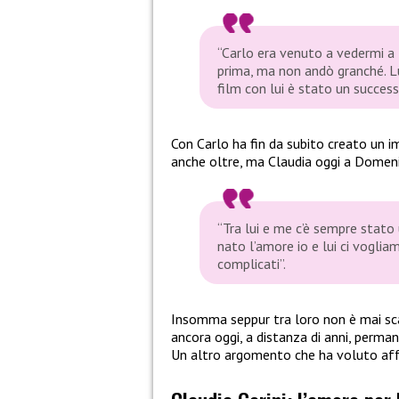
“Carlo era venuto a vedermi a t
prima, ma non andò granché. Lu
film con lui è stato un succes
Con Carlo ha fin da subito creato un 
anche oltre, ma Claudia oggi a Domenic
“Tra lui e me c’è sempre stat
nato l’amore io e lui ci vogl
complicati”.
Insomma seppur tra loro non è mai sca
ancora oggi, a distanza di anni, perma
Un altro argomento che ha voluto affr